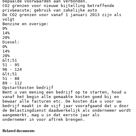
bepaalde voorwaarden aan verbonden.
CO2 grenzen voor nieuwe bijtelling betreffende
priv&eacute; gebruik van zakelijke auto
De CO2 grenzen voor vanaf 1 januari 2013 zijn als
volgt
Benzine en overige:
0%
14%
20%
Diesel:
0%
14%
20%
&lt;51
51 - 95
96 - 124
&lt;51
51 - 88
89 - 112
Opstartkosten bedrijf
Bent u van mening een bedrijf op te starten, houd u
vanaf het begin alle gemaakte kosten goed bij en
bewaar alle facturen etc. De kosten die u voor uw
bedrijf maakt in de vijf jaar voorafgaand dat u door
de Belastingdienst daadwerkelijk als ondernemer wordt
aangemerkt, mag u in dat eerste jaar als
Related documents