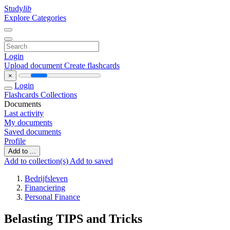
Study
lib
Explore Categories
Login
Upload document
Create flashcards
×
Login
Flashcards
Collections
Documents
Last activity
My documents
Saved documents
Profile
Add to ...
Add to collection(s)
Add to saved
Bedrijfsleven
Financiering
Personal Finance
Belasting TIPS and Tricks