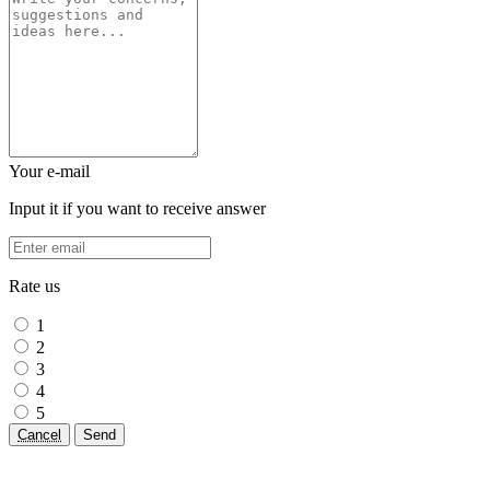
Your e-mail
Input it if you want to receive answer
Rate us
1
2
3
4
5
Cancel
Send