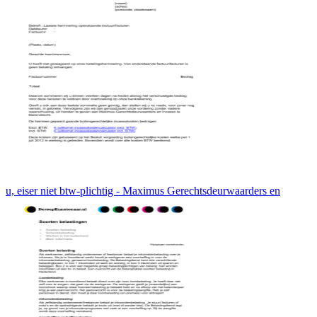
u, eiser niet btw-plichtig - Maximus Gerechtsdeurwaarders en