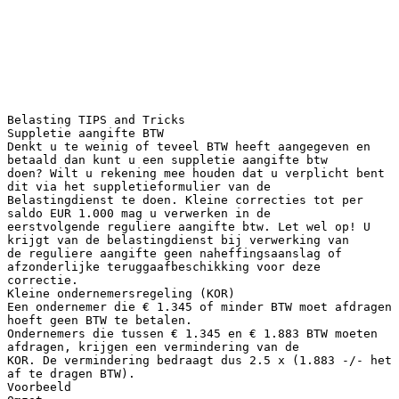
Belasting TIPS and Tricks
Suppletie aangifte BTW
Denkt u te weinig of teveel BTW heeft aangegeven en
betaald dan kunt u een suppletie aangifte btw
doen? Wilt u rekening mee houden dat u verplicht bent
dit via het suppletieformulier van de
Belastingdienst te doen. Kleine correcties tot per
saldo EUR 1.000 mag u verwerken in de
eerstvolgende reguliere aangifte btw. Let wel op! U
krijgt van de belastingdienst bij verwerking van
de reguliere aangifte geen naheffingsaanslag of
afzonderlijke teruggaafbeschikking voor deze
correctie.
Kleine ondernemersregeling (KOR)
Een ondernemer die € 1.345 of minder BTW moet afdragen
hoeft geen BTW te betalen.
Ondernemers die tussen € 1.345 en € 1.883 BTW moeten
afdragen, krijgen een vermindering van de
KOR. De vermindering bedraagt dus 2.5 x (1.883 -/- het
af te dragen BTW).
Voorbeeld