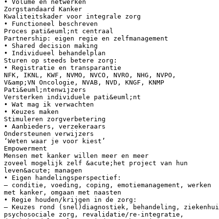
• Volume en netwerken
Zorgstandaard Kanker
Kwaliteitskader voor integrale zorg
• Functioneel beschreven
Proces pati&euml;nt centraal
Partnership: eigen regie en zelfmanagement
• Shared decision making
• Individueel behandelplan
Sturen op steeds betere zorg:
• Registratie en transparantie
NFK, IKNL, KWF, NVMO, NVCO, NVRO, NHG, NVPO,
V&amp;VN Oncologie, NVAB, NVD, KNGF, KNMP
Pati&euml;ntenwijzers
Versterken individuele pati&euml;nt
• Wat mag ik verwachten
• Keuzes maken
Stimuleren zorgverbetering
• Aanbieders, verzekeraars
Ondersteunen verwijzers
‘Weten waar je voor kiest’
Empowerment
Mensen met kanker willen meer en meer
zoveel mogelijk zelf &acute;het project van hun
leven&acute; managen
• Eigen handelingsperspectief:
– conditie, voeding, coping, emotiemanagement, werken
met kanker, omgaan met naasten
• Regie houden/krijgen in de zorg:
– Keuzes rond (snel)diagnostiek, behandeling, ziekenhui
psychosociale zorg, revalidatie/re-integratie,