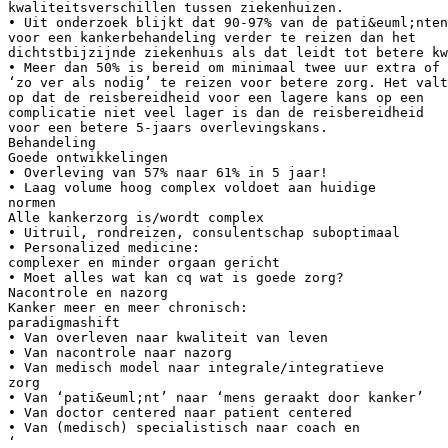
kwaliteitsverschillen tussen ziekenhuizen.
• Uit onderzoek blijkt dat 90-97% van de pati&euml;nten
voor een kankerbehandeling verder te reizen dan het
dichtstbijzijnde ziekenhuis als dat leidt tot betere kw
• Meer dan 50% is bereid om minimaal twee uur extra of 
‘zo ver als nodig’ te reizen voor betere zorg. Het valt
op dat de reisbereidheid voor een lagere kans op een
complicatie niet veel lager is dan de reisbereidheid
voor een betere 5-jaars overlevingskans.
Behandeling
Goede ontwikkelingen
• Overleving van 57% naar 61% in 5 jaar!
• Laag volume hoog complex voldoet aan huidige
normen
Alle kankerzorg is/wordt complex
• Uitruil, rondreizen, consulentschap suboptimaal
• Personalized medicine:
complexer en minder orgaan gericht
• Moet alles wat kan cq wat is goede zorg?
Nacontrole en nazorg
Kanker meer en meer chronisch:
paradigmashift
• Van overleven naar kwaliteit van leven
• Van nacontrole naar nazorg
• Van medisch model naar integrale/integratieve
zorg
• Van ‘pati&euml;nt’ naar ‘mens geraakt door kanker’
• Van doctor centered naar patient centered
• Van (medisch) specialistisch naar coach en
‘