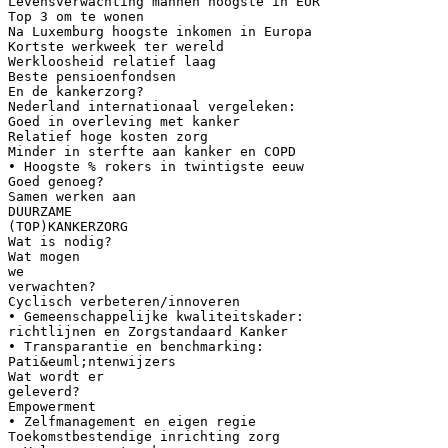
Levensverwachting mannen hoogste in EUR
Top 3 om te wonen
Na Luxemburg hoogste inkomen in Europa
Kortste werkweek ter wereld
Werkloosheid relatief laag
Beste pensioenfondsen
En de kankerzorg?
Nederland internationaal vergeleken:
Goed in overleving met kanker
Relatief hoge kosten zorg
Minder in sterfte aan kanker en COPD
• Hoogste % rokers in twintigste eeuw
Goed genoeg?
Samen werken aan
DUURZAME
(TOP)KANKERZORG
Wat is nodig?
Wat mogen
we
verwachten?
Cyclisch verbeteren/innoveren
• Gemeenschappelijke kwaliteitskader:
richtlijnen en Zorgstandaard Kanker
• Transparantie en benchmarking:
Pati&euml;ntenwijzers
Wat wordt er
geleverd?
Empowerment
• Zelfmanagement en eigen regie
Toekomstbestendige inrichting zorg