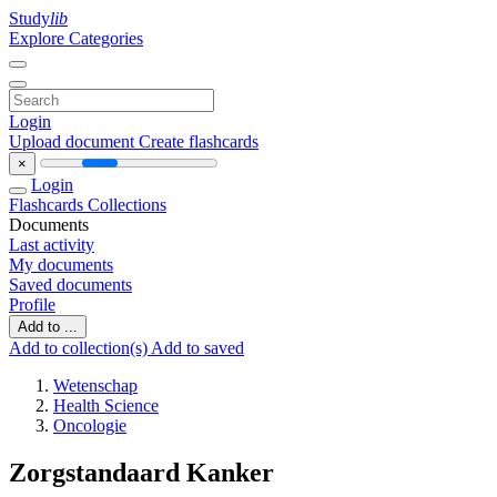
Study
lib
Explore Categories
Login
Upload document
Create flashcards
×
Login
Flashcards
Collections
Documents
Last activity
My documents
Saved documents
Profile
Add to ...
Add to collection(s)
Add to saved
Wetenschap
Health Science
Oncologie
Zorgstandaard Kanker