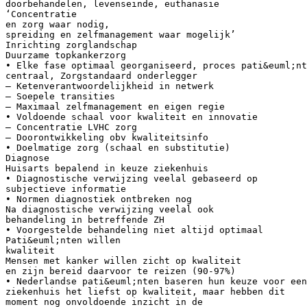
doorbehandelen, levenseinde, euthanasie
‘Concentratie
en zorg waar nodig,
spreiding en zelfmanagement waar mogelijk’
Inrichting zorglandschap
Duurzame topkankerzorg
• Elke fase optimaal georganiseerd, proces pati&euml;nt
centraal, Zorgstandaard onderlegger
– Ketenverantwoordelijkheid in netwerk
– Soepele transities
– Maximaal zelfmanagement en eigen regie
• Voldoende schaal voor kwaliteit en innovatie
– Concentratie LVHC zorg
– Doorontwikkeling obv kwaliteitsinfo
• Doelmatige zorg (schaal en substitutie)
Diagnose
Huisarts bepalend in keuze ziekenhuis
• Diagnostische verwijzing veelal gebaseerd op
subjectieve informatie
• Normen diagnostiek ontbreken nog
Na diagnostische verwijzing veelal ook
behandeling in betreffende ZH
• Voorgestelde behandeling niet altijd optimaal
Pati&euml;nten willen
kwaliteit
Mensen met kanker willen zicht op kwaliteit
en zijn bereid daarvoor te reizen (90-97%)
• Nederlandse pati&euml;nten baseren hun keuze voor een
ziekenhuis het liefst op kwaliteit, maar hebben dit
moment nog onvoldoende inzicht in de