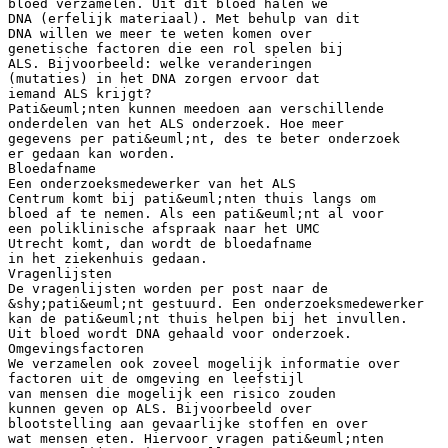
bloed verzamelen. Uit dit bloed halen we
DNA (erfelijk materiaal). Met behulp van dit
DNA willen we meer te weten komen over
genetische factoren die een rol spelen bij
ALS. Bijvoorbeeld: welke veranderingen
(mutaties) in het DNA zorgen ervoor dat
iemand ALS krijgt?
Pati&euml;nten kunnen meedoen aan verschillende
onderdelen van het ALS onderzoek. Hoe meer
gegevens per pati&euml;nt, des te beter onderzoek
er gedaan kan worden.
Bloedafname
Een onderzoeksmedewerker van het ALS
Centrum komt bij pati&euml;nten thuis langs om
bloed af te nemen. Als een pati&euml;nt al voor
een poliklinische afspraak naar het UMC
Utrecht komt, dan wordt de bloedafname
in het ziekenhuis gedaan.
Vragenlijsten
De vragenlijsten worden per post naar de
&shy;pati&euml;nt gestuurd. Een onderzoeksmedewerker
kan de pati&euml;nt thuis helpen bij het invullen.
Uit bloed wordt DNA gehaald voor onderzoek.
Omgevingsfactoren
We verzamelen ook zoveel mogelijk informatie over
factoren uit de omgeving en leefstijl
van mensen die mogelijk een risico zouden
kunnen geven op ALS. Bijvoorbeeld over
blootstelling aan gevaarlijke stoffen en over
wat mensen eten. Hiervoor vragen pati&euml;nten