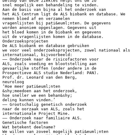
beloop van deze ziektes helpt ons om zo
snel mogelijk een behandeling te vinden.
Aan de basis van bijna al het onderzoek van
het ALS Centrum ligt de ALS biobank en database. We
nemen bloed af en verzamelen
vragenlijsten bij pati&euml;nten. De gegevens
worden anoniem opgeslagen. Gegevens uit
het bloed komen in de biobank en gegevens
uit de vragenlijsten komen in de database.
Onderzoeksprojecten
De ALS biobank en database gebruiken
we voor veel onderzoeksprojecten, zowel nationaal als
internationaal, bijvoorbeeld:
—— Onderzoek naar de risicofactoren voor
ALS, zoals voeding en blootstelling aan
gevaarlijke stoffen (onder andere in de
Prospectieve ALS studie Nederland: PAN).
Prof. dr. Leonard van den Berg,
neuroloog
‘Hoe meer pati&euml;nten
&shy;meedoen aan het onderzoek,
hoe sneller we een behan&shy;
deling kunnen vinden.’
—— Grootschalig genetisch onderzoek
naar de oorzaak van ALS, zoals het
internationale Project Mine.
—— Onderzoek naar familiaire ALS.
Genetische factoren
Wat betekent deelname?
We willen van zoveel mogelijk pati&euml;nten