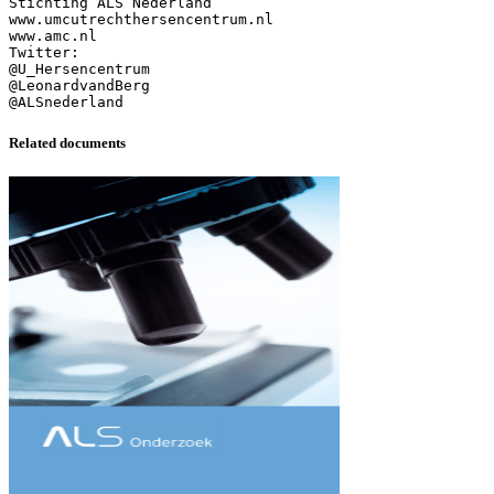
Stichting ALS Nederland
www.umcutrechthersencentrum.nl
www.amc.nl
Twitter:
@U_Hersencentrum
@LeonardvandBerg
Related documents