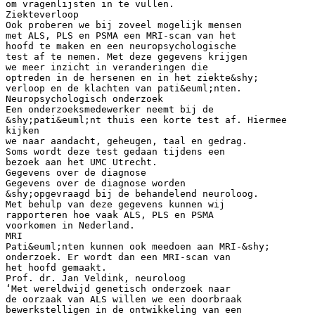
om vragenlijsten in te vullen.
Ziekteverloop
Ook proberen we bij zoveel mogelijk mensen
met ALS, PLS en PSMA een MRI-scan van het
hoofd te maken en een neuropsychologische
test af te nemen. Met deze gegevens krijgen
we meer inzicht in veranderingen die
optreden in de hersenen en in het ziekte&shy;
verloop en de klachten van pati&euml;nten.
Neuropsychologisch onderzoek
Een onderzoeksmedewerker neemt bij de
&shy;pati&euml;nt thuis een korte test af. Hiermee
kijken
we naar aandacht, geheugen, taal en gedrag.
Soms wordt deze test gedaan tijdens een
bezoek aan het UMC Utrecht.
Gegevens over de diagnose
Gegevens over de diagnose worden
&shy;opgevraagd bij de behandelend neuroloog.
Met behulp van deze gegevens kunnen wij
rapporteren hoe vaak ALS, PLS en PSMA
voorkomen in Nederland.
MRI
Pati&euml;nten kunnen ook meedoen aan MRI-&shy;
onderzoek. Er wordt dan een MRI-scan van
het hoofd gemaakt.
Prof. dr. Jan Veldink, neuroloog
‘Met wereldwijd genetisch onderzoek naar
de oorzaak van ALS willen we een doorbraak
bewerkstelligen in de ontwikkeling van een