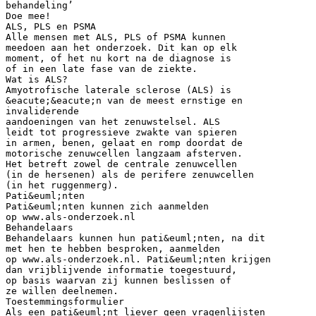
behandeling’
Doe mee!
ALS, PLS en PSMA
Alle mensen met ALS, PLS of PSMA kunnen
meedoen aan het onderzoek. Dit kan op elk
moment, of het nu kort na de diagnose is
of in een late fase van de ziekte.
Wat is ALS?
Amyotrofische laterale sclerose (ALS) is
&eacute;&eacute;n van de meest ernstige en
invaliderende
aandoeningen van het zenuwstelsel. ALS
leidt tot progressieve zwakte van spieren
in armen, benen, gelaat en romp doordat de
motorische zenuwcellen langzaam afsterven.
Het betreft zowel de centrale zenuwcellen
(in de hersenen) als de perifere zenuwcellen
(in het ruggenmerg).
Pati&euml;nten
Pati&euml;nten kunnen zich aanmelden
op www.als-onderzoek.nl
Behandelaars
Behandelaars kunnen hun pati&euml;nten, na dit
met hen te hebben besproken, aanmelden
op www.als-onderzoek.nl. Pati&euml;nten krijgen
dan vrijblijvende informatie toegestuurd,
op basis waarvan zij kunnen beslissen of
ze willen deelnemen.
Toestemmingsformulier
Als een pati&euml;nt liever geen vragenlijsten