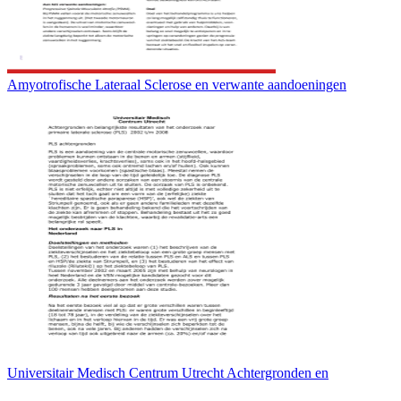
Amyotrofische Lateraal Sclerose en verwante aandoeningen
Universitair Medisch Centrum Utrecht Achtergronden en