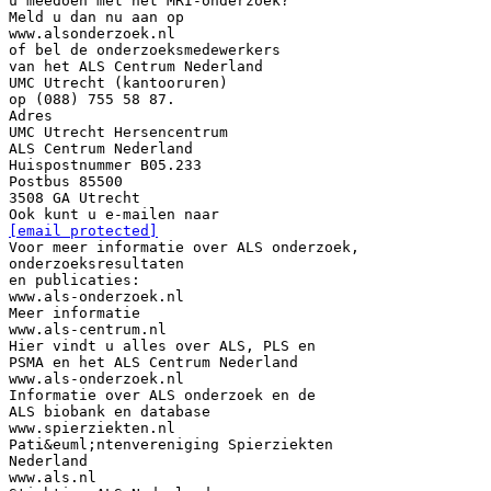
u meedoen met het MRI-onderzoek?
Meld u dan nu aan op
www.alsonderzoek.nl
of bel de onderzoeksmedewerkers
van het ALS Centrum Nederland
UMC Utrecht (kantooruren)
op (088) 755 58 87.
Adres
UMC Utrecht Hersencentrum
ALS Centrum Nederland
Huispostnummer B05.233
Postbus 85500
3508 GA Utrecht
[email protected]
Voor meer informatie over ALS onderzoek,
onderzoeksresultaten
en publicaties:
www.als-onderzoek.nl
Meer informatie
www.als-centrum.nl
Hier vindt u alles over ALS, PLS en
PSMA en het ALS Centrum Nederland
www.als-onderzoek.nl
Informatie over ALS onderzoek en de
ALS biobank en database
www.spierziekten.nl
Pati&euml;ntenvereniging Spierziekten
Nederland
www.als.nl