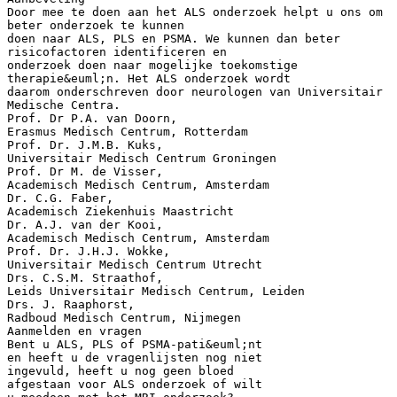
Door mee te doen aan het ALS onderzoek helpt u ons om
beter onderzoek te kunnen
doen naar ALS, PLS en PSMA. We kunnen dan beter
risicofactoren identificeren en
onderzoek doen naar mogelijke toekomstige
therapie&euml;n. Het ALS onderzoek wordt
daarom onderschreven door neurologen van Universitair
Medische Centra.
Prof. Dr P.A. van Doorn,
Erasmus Medisch Centrum, Rotterdam
Prof. Dr. J.M.B. Kuks,
Universitair Medisch Centrum Groningen
Prof. Dr M. de Visser,
Academisch Medisch Centrum, Amsterdam
Dr. C.G. Faber,
Academisch Ziekenhuis Maastricht
Dr. A.J. van der Kooi,
Academisch Medisch Centrum, Amsterdam
Prof. Dr. J.H.J. Wokke,
Universitair Medisch Centrum Utrecht
Drs. C.S.M. Straathof,
Leids Universitair Medisch Centrum, Leiden
Drs. J. Raaphorst,
Radboud Medisch Centrum, Nijmegen
Aanmelden en vragen
Bent u ALS, PLS of PSMA-pati&euml;nt
en heeft u de vragenlijsten nog niet
ingevuld, heeft u nog geen bloed
afgestaan voor ALS onderzoek of wilt