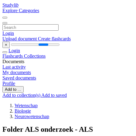
Study
lib
Explore Categories
Login
Upload document
Create flashcards
×
Login
Flashcards
Collections
Documents
Last activity
My documents
Saved documents
Profile
Add to ...
Add to collection(s)
Add to saved
Wetenschap
Biologie
Neurowetenschap
Folder ALS onderzoek - ALS