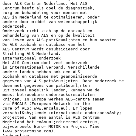
door ALS Centrum Nederland. Het ALS
Centrum heeft als doel de diagnostiek,
zorg en behandeling voor mensen met
ALS in Nederland te optimaliseren, onder
andere door middel van wetenschappelijk
onderzoek.
Onderzoek richt zich op de oorzaak en
behandeling van ALS en op de kwaliteit
van leven van ALS-pati&euml;nten en hun naasten.
De ALS biobank en database van het
ALS Centrum wordt gesubsidieerd door
Stichting ALS Nederland.
Internationaal onderzoek
Het ALS Centrum doet veel onderzoek
in internationaal verband. Verschillende
andere landen hebben ook een ALS
biobank en database met geanonimiseerde
gegevens van ALS-pati&euml;nten. Door onderzoek te
doen met gegevens van pati&euml;nten
uit zoveel mogelijk landen, kunnen we de
meest betrouwbare onderzoeksresultaten
krijgen. In Europa werken ALS-centra samen
via ENCALS (European Network for the
Cure of ALS: www.encals.eu). Er lopen
verschil&shy;lende internationale onderzoeks&shy;
projecten. Van een aantal is ALS Centrum
Nederland het co&ouml;rdinerend centrum,
bijvoorbeeld Euro- MOTOR en Project Mine
(www.projectmine.com).
Aanbeveling