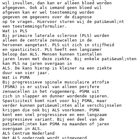
wil invullen, dan kan er alleen bloed worden
afgegeven. Ook als iemand geen bloed wil
afgeven kan er wel toestemming worden
gegeven om gegevens over de diagnose
op te vragen. Hiervoor sturen wij de pati&euml;nt
een toestemmingsformulier.
Wat is PLS
Bij primaire laterale sclerose (PLS) worden
alleen de centrale zenuwcellen in de
hersenen aangetast. PLS uit zich in stijfheid
en spasticiteit. PLS heeft een langzamer
beloop dan ALS. Mensen kunnen tientallen
jaren leven met deze ziekte. Bij enkele pati&euml;nten
kan PLS na jaren overgaan in
ALS. De kans hierop is kleiner na een ziekte
duur van vier jaar.
Wat is PSMA
Bij progressieve spinale musculaire atrofie
(PSMA) is er uitval van alleen perifere
zenuwcellen in het ruggenmerg. PSMA uit
zich in slapper en dunner wordende spieren.
Spasticiteit komt niet voor bij PSMA, maar
verder kunnen pati&euml;nten alle verschijnselen
krijgen die ook bij ALS voorkomen. PSMA
kent een snel progressieve en een langzaam
progressieve variant. Bij een deel van de
pati&euml;nten kan PSMA na maanden of jaren
overgaan in ALS.
ALS Centrum Nederland
Het ALS onderzoek wordt uitgevoerd