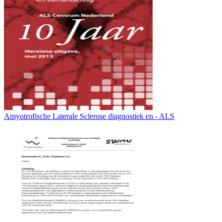
Amyotrofische Laterale Sclerose diagnostiek en - ALS