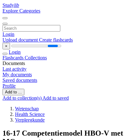
Study
lib
Explore Categories
Login
Upload document
Create flashcards
×
Login
Flashcards
Collections
Documents
Last activity
My documents
Saved documents
Profile
Add to ...
Add to collection(s)
Add to saved
Wetenschap
Health Science
Verpleegkunde
16-17 Competentiemodel HBO-V met