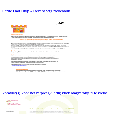
Eerste Hart Hulp - Lievensberg ziekenhuis
Vacature(s) Voor het verpleegkundig kinderdagverblijf “De kleine