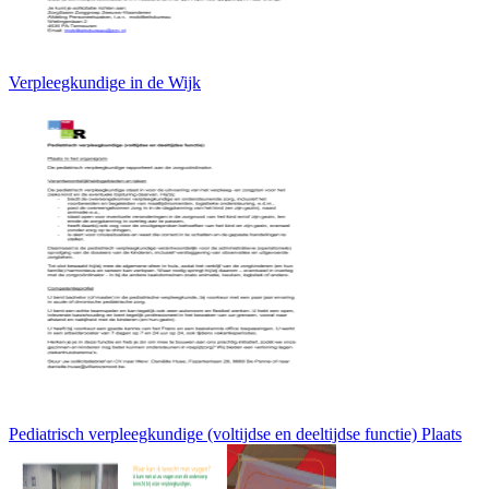
Verpleegkundige in de Wijk
Pediatrisch verpleegkundige (voltijdse en deeltijdse functie) Plaats