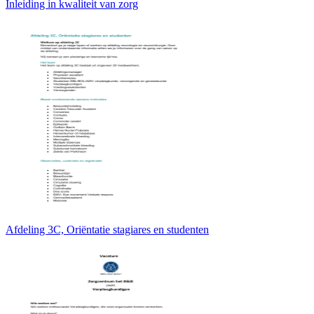
Inleiding in kwaliteit van zorg
Afdeling 3C, Oriëntatie stagiares en studenten