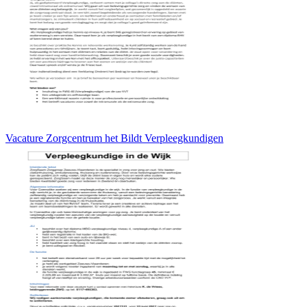
Vacature Zorgcentrum het Bildt Verpleegkundigen