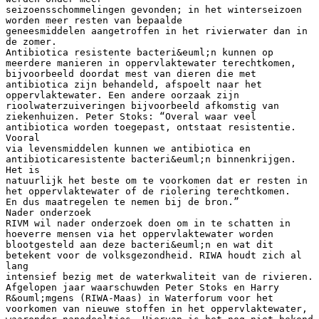
seizoensschommelingen gevonden; in het winterseizoen
worden meer resten van bepaalde
geneesmiddelen aangetroffen in het rivierwater dan in
de zomer.
Antibiotica resistente bacteri&euml;n kunnen op
meerdere manieren in oppervlaktewater terechtkomen,
bijvoorbeeld doordat mest van dieren die met
antibiotica zijn behandeld, afspoelt naar het
oppervlaktewater. Een andere oorzaak zijn
rioolwaterzuiveringen bijvoorbeeld afkomstig van
ziekenhuizen. Peter Stoks: “Overal waar veel
antibiotica worden toegepast, ontstaat resistentie.
Vooral
via levensmiddelen kunnen we antibiotica en
antibioticaresistente bacteri&euml;n binnenkrijgen.
Het is
natuurlijk het beste om te voorkomen dat er resten in
het oppervlaktewater of de riolering terechtkomen.
En dus maatregelen te nemen bij de bron.”
Nader onderzoek
RIVM wil nader onderzoek doen om in te schatten in
hoeverre mensen via het oppervlaktewater worden
blootgesteld aan deze bacteri&euml;n en wat dit
betekent voor de volksgezondheid. RIWA houdt zich al
lang
intensief bezig met de waterkwaliteit van de rivieren.
Afgelopen jaar waarschuwden Peter Stoks en Harry
R&ouml;mgens (RIWA-Maas) in Waterforum voor het
voorkomen van nieuwe stoffen in het oppervlaktewater,