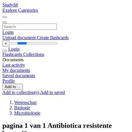
Study
lib
Explore Categories
Login
Upload document
Create flashcards
×
Login
Flashcards
Collections
Documents
Last activity
My documents
Saved documents
Profile
Add to ...
Add to collection(s)
Add to saved
Wetenschap
Biologie
Microbiologie
pagina 1 van 1 Antibiotica resistente