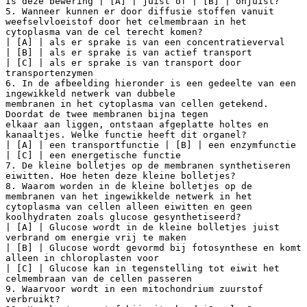
Is deze bewering | [A] | juist of | [B] | onjuist?
5. Wanneer kunnen er door diffusie stoffen vanuit
weefselvloeistof door het celmembraan in het
cytoplasma van de cel terecht komen?
| [A] | als er sprake is van een concentratieverval
| [B] | als er sprake is van actief transport
| [C] | als er sprake is van transport door
transportenzymen
6. In de afbeelding hieronder is een gedeelte van een
ingewikkeld netwerk van dubbele
membranen in het cytoplasma van cellen getekend.
Doordat de twee membranen bijna tegen
elkaar aan liggen, ontstaan afgeplatte holtes en
kanaaltjes. Welke functie heeft dit organel?
| [A] | een transportfunctie | [B] | een enzymfunctie
| [C] | een energetische functie
7. De kleine bolletjes op de membranen synthetiseren
eiwitten. Hoe heten deze kleine bolletjes?
8. Waarom worden in de kleine bolletjes op de
membranen van het ingewikkelde netwerk in het
cytoplasma van cellen alleen eiwitten en geen
koolhydraten zoals glucose gesynthetiseerd?
| [A] | Glucose wordt in de kleine bolletjes juist
verbrand om energie vrij te maken
| [B] | Glucose wordt gevormd bij fotosynthese en komt
alleen in chloroplasten voor
| [C] | Glucose kan in tegenstelling tot eiwit het
celmembraan van de cellen passeren
9. Waarvoor wordt in een mitochondrium zuurstof
verbruikt?