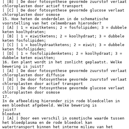
| [B] | De door fotosynthese gevormde zuurstof verlaat
chloroplasten door actief transport
| [C] | De door fotosynthese gevormde glucose verlaat
chloroplasten door osmose
15. Hoe heten de onderdelen in de schematische
voorstelling van het celmembraan hieronder?
| [A] | 1 = eiwitketens; 2 = fosfolipiden; 3 = dubbele
keten koolhydraten;
| [B] | 1 = eiwitketens; 2 = koolhydraat; 3 = dubbele
keten fosfolipiden;
| [C] | 1 = koolhydraatketens; 2 = eiwit; 3 = dubbele
keten fosfolipiden;
| [D] | 1 = fosfolipidenketens; 2 = koolhydraat; 3 =
dubbele keten eiwitten;
16. Een plant wordt in het zonlicht geplaatst. Welke
bewering is juist?
| [A] | De door fotosynthese gevormde zuurstof verlaat
chloroplasten door diffusie
| [B] | De door fotosynthese gevormde zuurstof verlaat
chloroplasten door actief transport
| [C] | De door fotosynthese gevormde glucose verlaat
chloroplasten door osmose
17.
In de afbeelding hieronder zijn rode bloedcellen in
een bloedvat afgebeeld. Welke bewering is
juist?
bloedvat
| [A] | Door een verschil in osmotische waarde tussen
het bloedplasma en de rode bloedcel kan
watertransport binnen het interne milieu van het