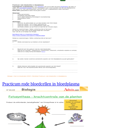
Practicum rode bloedcellen in bloedplasma