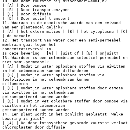
10. Hoe komt zuurstof bij mitochondri&euml;n?
| [A] | Door osmose
| [B] | Door transportenzymen
| [C] | Door diffusie
| [D] | Door actief transport
11. Waaraan is de osmotische waarde van een celwand
van een plantencel gelijk?
| [A] | het extern milieu | [B] | het cytoplasma | [C]
| de vacuole
12. Het transport van water door een semi-permeabel
membraan gaat tegen het
concentratieverval in.
Is deze bewering | [A] | juist of | [B] | onjuist?
13. Waardoor is een celmembraan selectief-permeabel en
niet semi-permeabel?
| [A] | Omdat in water oplosbare stoffen via eiwitten
in het celmembraan kunnen diffunderen
| [B] | Omdat in water oplosbare stoffen via
fosfolipiden in het celmembraan kunnen
diffunderen
| [C] | Omdat in water oplosbare stoffen door osmose
via eiwitten in het celmembraan
getransporteerd kunnen worden
| [D] | Omdat in vet oplosbare stoffen door osmose via
eiwitten in het celmembraan
getransporteerd kunnen worden
14. Een plant wordt in het zonlicht geplaatst. Welke
bewering is juist?
| [A] | De door fotosynthese gevormde zuurstof verlaat
chloroplasten door diffusie