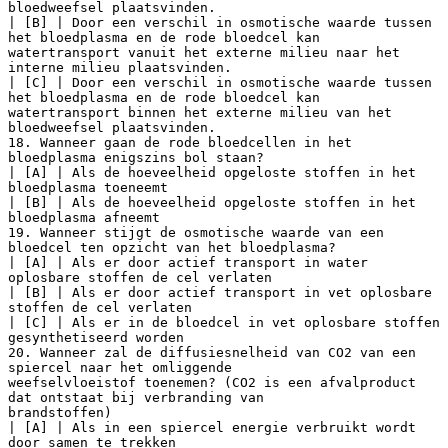
bloedweefsel plaatsvinden.
| [B] | Door een verschil in osmotische waarde tussen
het bloedplasma en de rode bloedcel kan
watertransport vanuit het externe milieu naar het
interne milieu plaatsvinden.
| [C] | Door een verschil in osmotische waarde tussen
het bloedplasma en de rode bloedcel kan
watertransport binnen het externe milieu van het
bloedweefsel plaatsvinden.
18. Wanneer gaan de rode bloedcellen in het
bloedplasma enigszins bol staan?
| [A] | Als de hoeveelheid opgeloste stoffen in het
bloedplasma toeneemt
| [B] | Als de hoeveelheid opgeloste stoffen in het
bloedplasma afneemt
19. Wanneer stijgt de osmotische waarde van een
bloedcel ten opzicht van het bloedplasma?
| [A] | Als er door actief transport in water
oplosbare stoffen de cel verlaten
| [B] | Als er door actief transport in vet oplosbare
stoffen de cel verlaten
| [C] | Als er in de bloedcel in vet oplosbare stoffen
gesynthetiseerd worden
20. Wanneer zal de diffusiesnelheid van CO2 van een
spiercel naar het omliggende
weefselvloeistof toenemen? (CO2 is een afvalproduct
dat ontstaat bij verbranding van
brandstoffen)
| [A] | Als in een spiercel energie verbruikt wordt
door samen te trekken