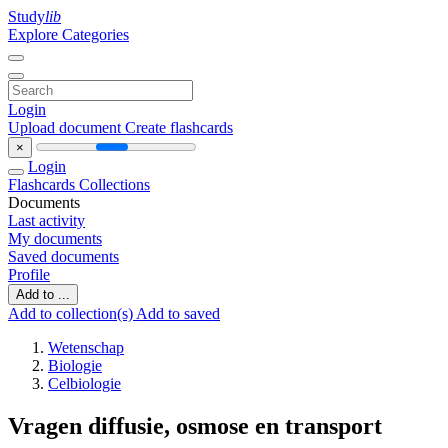
Study
lib
Explore Categories
Login
Upload document
Create flashcards
×
Login
Flashcards
Collections
Documents
Last activity
My documents
Saved documents
Profile
Add to ...
Add to collection(s)
Add to saved
Wetenschap
Biologie
Celbiologie
Vragen diffusie, osmose en transport