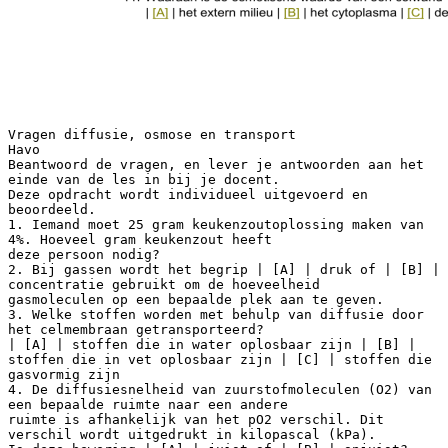
Vragen diffusie, osmose en transport
Havo
Beantwoord de vragen, en lever je antwoorden aan het
einde van de les in bij je docent.
Deze opdracht wordt individueel uitgevoerd en
beoordeeld.
1. Iemand moet 25 gram keukenzoutoplossing maken van
4%. Hoeveel gram keukenzout heeft
deze persoon nodig?
2. Bij gassen wordt het begrip | [A] | druk of | [B] |
concentratie gebruikt om de hoeveelheid
gasmoleculen op een bepaalde plek aan te geven.
3. Welke stoffen worden met behulp van diffusie door
het celmembraan getransporteerd?
| [A] | stoffen die in water oplosbaar zijn | [B] |
stoffen die in vet oplosbaar zijn | [C] | stoffen die
gasvormig zijn
4. De diffusiesnelheid van zuurstofmoleculen (O2) van
een bepaalde ruimte naar een andere
ruimte is afhankelijk van het pO2 verschil. Dit
verschil wordt uitgedrukt in kilopascal (kPa).