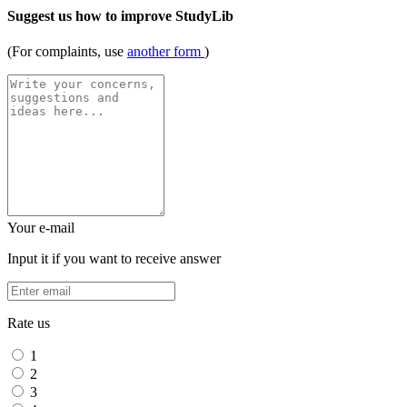
Suggest us how to improve StudyLib
(For complaints, use
another form
)
Your e-mail
Input it if you want to receive answer
Rate us
1
2
3