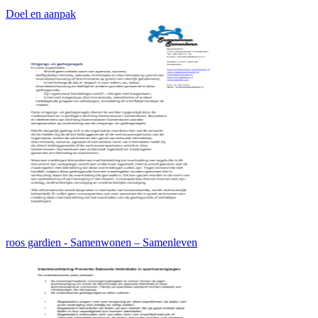
Doel en aanpak
roos gardien - Samenwonen – Samenleven