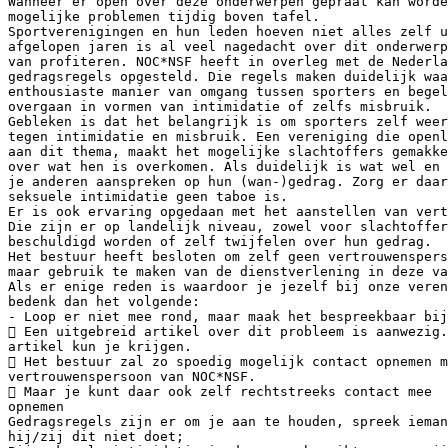
Wanneer er open over deze onderwerpen gepraat kan worde
mogelijke problemen tijdig boven tafel.
Sportverenigingen en hun leden hoeven niet alles zelf u
afgelopen jaren is al veel nagedacht over dit onderwerp
van profiteren. NOC*NSF heeft in overleg met de Nederl
gedragsregels opgesteld. Die regels maken duidelijk waa
enthousiaste manier van omgang tussen sporters en begel
overgaan in vormen van intimidatie of zelfs misbruik.
Gebleken is dat het belangrijk is om sporters zelf weer
tegen intimidatie en misbruik. Een vereniging die openl
aan dit thema, maakt het mogelijke slachtoffers gemakke
over wat hen is overkomen. Als duidelijk is wat wel en 
je anderen aanspreken op hun (wan-)gedrag. Zorg er daar
seksuele intimidatie geen taboe is.
Er is ook ervaring opgedaan met het aanstellen van vert
Die zijn er op landelijk niveau, zowel voor slachtoffer
beschuldigd worden of zelf twijfelen over hun gedrag.
Het bestuur heeft besloten om zelf geen vertrouwenspers
maar gebruik te maken van de dienstverlening in deze va
Als er enige reden is waardoor je jezelf bij onze veren
bedenk dan het volgende:
- Loop er niet mee rond, maar maak het bespreekbaar bij
 Een uitgebreid artikel over dit probleem is aanwezig.
artikel kun je krijgen.
 Het bestuur zal zo spoedig mogelijk contact opnemen m
vertrouwenspersoon van NOC*NSF.
 Maar je kunt daar ook zelf rechtstreeks contact mee
opnemen
Gedragsregels zijn er om je aan te houden, spreek ieman
hij/zij dit niet doet;