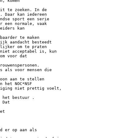
n, komen
it te zoeken. In de
. Daar kan iedereen
andse sport een serie
r een normale, vaak
eiders kan
baarder te maken
ijk aandacht besteedt
lijker om te praten
niet acceptabel is, kun
om voor dat
rouwenspersonen.
s als voor mensen die
oon aan te stellen
n het NOC*NSF
iging niet prettig voelt,
 het bestuur .
 Dat
et
d er op aan als