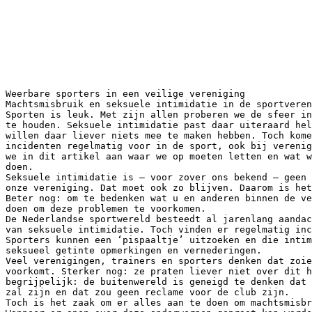
Weerbare sporters in een veilige vereniging
Machtsmisbruik en seksuele intimidatie in de sportveren
Sporten is leuk. Met zijn allen proberen we de sfeer in
te houden. Seksuele intimidatie past daar uiteraard hel
willen daar liever niets mee te maken hebben. Toch kome
incidenten regelmatig voor in de sport, ook bij verenig
we in dit artikel aan waar we op moeten letten en wat w
doen.
Seksuele intimidatie is – voor zover ons bekend – geen 
onze vereniging. Dat moet ook zo blijven. Daarom is het
Beter nog: om te bedenken wat u en anderen binnen de ve
doen om deze problemen te voorkomen.
De Nederlandse sportwereld besteedt al jarenlang aandac
van seksuele intimidatie. Toch vinden er regelmatig inc
Sporters kunnen een ‘pispaaltje’ uitzoeken en die intim
seksueel getinte opmerkingen en vernederingen.
Veel verenigingen, trainers en sporters denken dat zoi
voorkomt. Sterker nog: ze praten liever niet over dit h
begrijpelijk: de buitenwereld is geneigd te denken dat 
zal zijn en dat zou geen reclame voor de club zijn.
Toch is het zaak om er alles aan te doen om machtsmisbr