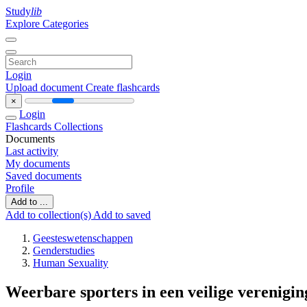
Study
lib
Explore Categories
Login
Upload document
Create flashcards
×
Login
Flashcards
Collections
Documents
Last activity
My documents
Saved documents
Profile
Add to ...
Add to collection(s)
Add to saved
Geesteswetenschappen
Genderstudies
Human Sexuality
Weerbare sporters in een veilige verenigin