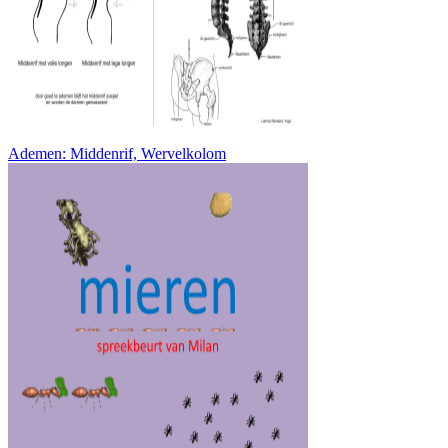
Ademen: Middenrif, Wervelkolom