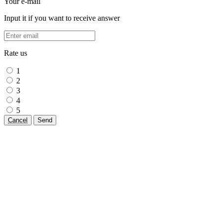
Your e-mail
Input it if you want to receive answer
Rate us
1
2
3
4
5
Cancel
Send