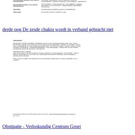
derde oog De zesde chakra wordt in verband gebracht met
Obstipatie - Verloskundig Centrum Groei