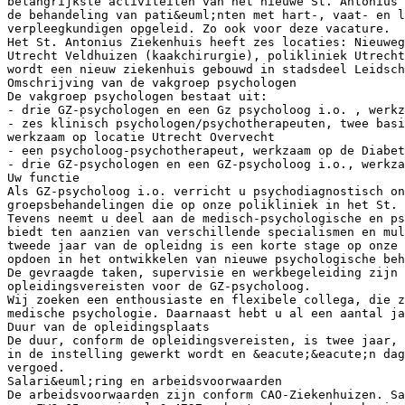
belangrijkste activiteiten van het nieuwe St. Antonius 
de behandeling van pati&euml;nten met hart-, vaat- en 
verpleegkundigen opgeleid. Zo ook voor deze vacature.
Het St. Antonius Ziekenhuis heeft zes locaties: Nieuweg
Utrecht Veldhuizen (kaakchirurgie), polikliniek Utrecht
wordt een nieuw ziekenhuis gebouwd in stadsdeel Leidsch
Omschrijving van de vakgroep psychologen
De vakgroep psychologen bestaat uit:
- drie GZ-psychologen en een Gz psycholoog i.o. , werkz
- zes klinisch psychologen/psychotherapeuten, twee basi
werkzaam op locatie Utrecht Overvecht
- een psycholoog-psychotherapeut, werkzaam op de Diabet
- drie GZ-psychologen en een GZ-psycholoog i.o., werkza
Uw functie
Als GZ-psycholoog i.o. verricht u psychodiagnostisch on
groepsbehandelingen die op onze polikliniek in het St. 
Tevens neemt u deel aan de medisch-psychologische en p
biedt ten aanzien van verschillende specialismen en mul
tweede jaar van de opleidng is een korte stage op onze 
opdoen in het ontwikkelen van nieuwe psychologische be
De gevraagde taken, supervisie en werkbegeleiding zijn 
opleidingsvereisten voor de GZ-psycholoog.
Wij zoeken een enthousiaste en flexibele collega, die z
medische psychologie. Daarnaast hebt u al een aantal j
Duur van de opleidingsplaats
De duur, conform de opleidingsvereisten, is twee jaar, 
in de instelling gewerkt wordt en &eacute;&eacute;n dag
vergoed.
Salari&euml;ring en arbeidsvoorwaarden
De arbeidsvoorwaarden zijn conform CAO-Ziekenhuizen. Sa