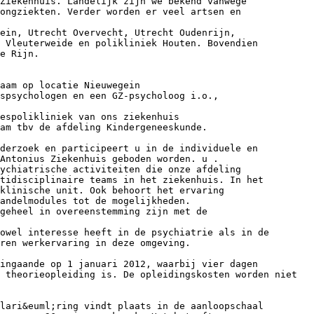
Ziekenhuis. Landelijk zijn we bekend vanwege
longziekten. Verder worden er veel artsen en
ein, Utrecht Overvecht, Utrecht Oudenrijn,
 Vleuterweide en polikliniek Houten. Bovendien
e Rijn.
aam op locatie Nieuwegein
spsychologen en een GZ-psycholoog i.o.,
espolikliniek van ons ziekenhuis
am tbv de afdeling Kindergeneeskunde.
derzoek en participeert u in de individuele en
Antonius Ziekenhuis geboden worden. u .
sychiatrische activiteiten die onze afdeling
tidisciplinaire teams in het ziekenhuis. In het
klinische unit. Ook behoort het ervaring
handelmodules tot de mogelijkheden.
geheel in overeenstemming zijn met de
owel interesse heeft in de psychiatrie als in de
aren werkervaring in deze omgeving.
ingaande op 1 januari 2012, waarbij vier dagen
 theorieopleiding is. De opleidingskosten worden niet
lari&euml;ring vindt plaats in de aanloopschaal