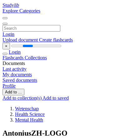
Study
lib
Explore Categories
Login
Upload document
Create flashcards
×
Login
Flashcards
Collections
Documents
Last activity
My documents
Saved documents
Profile
Add to ...
Add to collection(s)
Add to saved
Wetenschap
Health Science
Mental Health
AntoniusZH-LOGO