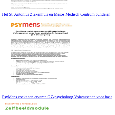
Het St. Antonius Ziekenhuis en Mesos Medisch Centrum bundelen
PsyMens zoekt een ervaren GZ-psycholoog Volwassenen voor haar