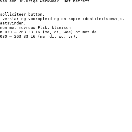
van een 36-urige werkweek. Het betreft
solliciteer button.
 verklaring vooropleiding en kopie identiteitsbewijs.
aatsvinden.
men met mevrouw Flik, klinisch
n 030 – 263 33 16 (ma, di, woe) of met de