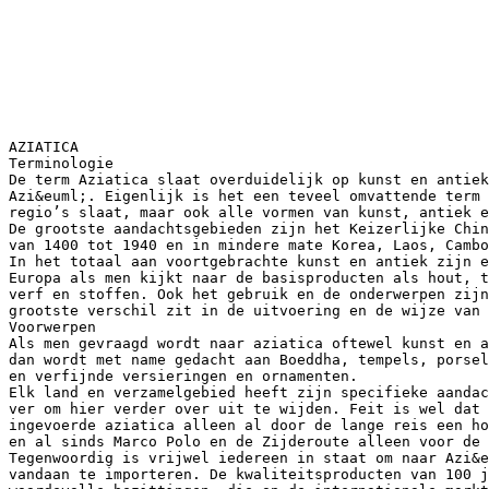
AZIATICA
Terminologie
De term Aziatica slaat overduidelijk op kunst en antiek
Azi&euml;. Eigenlijk is het een teveel omvattende term 
regio’s slaat, maar ook alle vormen van kunst, antiek e
De grootste aandachtsgebieden zijn het Keizerlijke Chin
van 1400 tot 1940 en in mindere mate Korea, Laos, Cambo
In het totaal aan voortgebrachte kunst en antiek zijn e
Europa als men kijkt naar de basisproducten als hout, t
verf en stoffen. Ook het gebruik en de onderwerpen zijn
grootste verschil zit in de uitvoering en de wijze van 
Voorwerpen
Als men gevraagd wordt naar aziatica oftewel kunst en a
dan wordt met name gedacht aan Boeddha, tempels, porsel
en verfijnde versieringen en ornamenten.
Elk land en verzamelgebied heeft zijn specifieke aandac
ver om hier verder over uit te wijden. Feit is wel dat 
ingevoerde aziatica alleen al door de lange reis een ho
en al sinds Marco Polo en de Zijderoute alleen voor de 
Tegenwoordig is vrijwel iedereen in staat om naar Azi&e
vandaan te importeren. De kwaliteitsproducten van 100 j