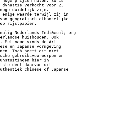
 hoge prijzen halen. Zo is
 dynastie verkocht voor 23
 moge duidelijk zijn.
 enige waarde terwijl zij in
van geografisch afhankelijke
op rijstpapier.
malig Nederlands-Indi&euml; erg
erlandse huishouden. Ook
. Met name sinds de Art
ese en Japanse vormgeving
nen. Toch heeft dit niet
sche gebruiksvoorwerpen en
kunstuitingen hier in
tste deel daarvan uit
uthentiek Chinese of Japanse