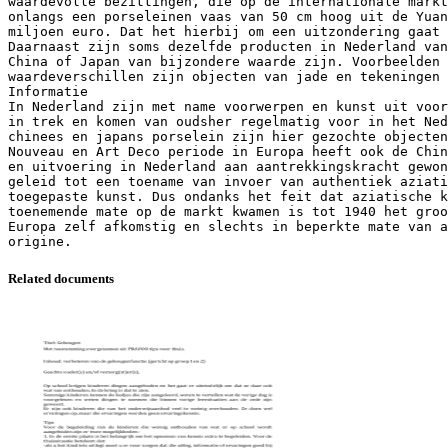
waardevolle bezittingen, die op de internationale markt
onlangs een porseleinen vaas van 50 cm hoog uit de Yuan
miljoen euro. Dat het hierbij om een uitzondering gaat
Daarnaast zijn soms dezelfde producten in Nederland van
China of Japan van bijzondere waarde zijn. Voorbeelden 
waardeverschillen zijn objecten van jade en tekeningen 
Informatie
In Nederland zijn met name voorwerpen en kunst uit voor
in trek en komen van oudsher regelmatig voor in het Ned
chinees en japans porselein zijn hier gezochte objecten
Nouveau en Art Deco periode in Europa heeft ook de Chin
en uitvoering in Nederland aan aantrekkingskracht gewon
geleid tot een toename van invoer van authentiek aziati
toegepaste kunst. Dus ondanks het feit dat aziatische 
toenemende mate op de markt kwamen is tot 1940 het groo
Europa zelf afkomstig en slechts in beperkte mate van a
Related documents