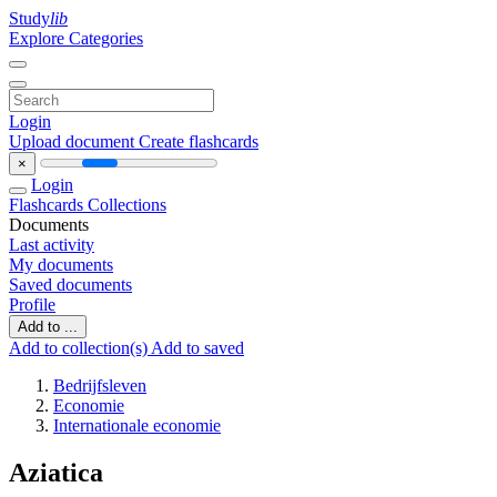
Study
lib
Explore Categories
Login
Upload document
Create flashcards
×
Login
Flashcards
Collections
Documents
Last activity
My documents
Saved documents
Profile
Add to ...
Add to collection(s)
Add to saved
Bedrijfsleven
Economie
Internationale economie
Aziatica