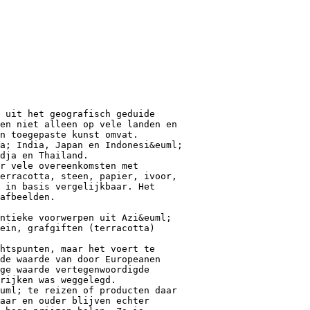
 uit het geografisch geduide
en niet alleen op vele landen en
n toegepaste kunst omvat.
a; India, Japan en Indonesi&euml;
dja en Thailand.
r vele overeenkomsten met
erracotta, steen, papier, ivoor,
 in basis vergelijkbaar. Het
afbeelden.
ntieke voorwerpen uit Azi&euml;
ein, grafgiften (terracotta)
htspunten, maar het voert te
de waarde van door Europeanen
ge waarde vertegenwoordigde
rijken was weggelegd.
uml; te reizen of producten daar
aar en ouder blijven echter