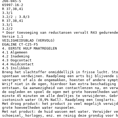
266-045-5
65997-16-2
R 37,38,41
3.3/1
3.2/2 ; 3.8/3
R 37,38,41
3.3/1
3.2/2
* Door toevoeging van reductansen vervalt R43 gedurende
Versie 1.1
VEILIGHEIDSBLAD (VERVOLG)
EGALINE CT-C25-F5
4. EERSTE HULP MAATREGELEN
4.1 Algemeen
4.2 Inademing
4.3 Oogcontact
4.4 Huidcontact
4.5 Inslikken
Breng het slachtoffer onmiddellijk in frisse lucht. Sto
spontaan verdwijnen. Raadpleeg een arts bij blijvende i
verergert of als de ongemakken, hoesten of andere sympt
Wrijf niet in de ogen, hierdoor kan extra beschadiging 
ontstaan. Ga aanwezigheid van contactlenzen na, en verw
de oogleden en spoel de ogen met grote hoeveelheden wat
minste 45 minuten om alle deeltjes te verwijderen. Gebr
isotonisch water (0,9% NaCl). Raadpleeg een (oog)arts.
Met droog product: het product zo veel mogelijk verwijd
grote hoeveelheden water naspoelen.
Met nat product: de huid wassen met water. Verwijder ve
schoeisel, horloges, enz. en reinig deze grondig voor h