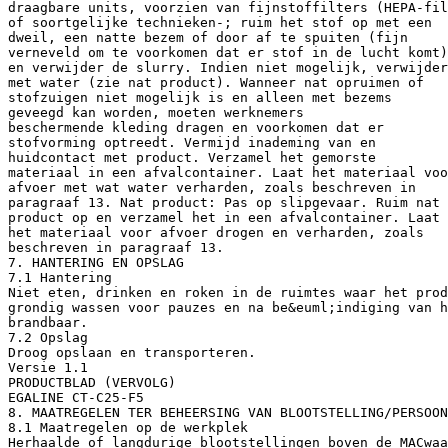
draagbare units, voorzien van fijnstoffilters (HEPA-fil
of soortgelijke technieken-; ruim het stof op met een
dweil, een natte bezem of door af te spuiten (fijn
verneveld om te voorkomen dat er stof in de lucht komt)
en verwijder de slurry. Indien niet mogelijk, verwijder
met water (zie nat product). Wanneer nat opruimen of
stofzuigen niet mogelijk is en alleen met bezems
geveegd kan worden, moeten werknemers
beschermende kleding dragen en voorkomen dat er
stofvorming optreedt. Vermijd inademing van en
huidcontact met product. Verzamel het gemorste
materiaal in een afvalcontainer. Laat het materiaal voo
afvoer met wat water verharden, zoals beschreven in
paragraaf 13. Nat product: Pas op slipgevaar. Ruim nat
product op en verzamel het in een afvalcontainer. Laat
het materiaal voor afvoer drogen en verharden, zoals
beschreven in paragraaf 13.
7. HANTERING EN OPSLAG
7.1 Hantering
Niet eten, drinken en roken in de ruimtes waar het prod
grondig wassen voor pauzes en na be&euml;indiging van h
brandbaar.
7.2 Opslag
Droog opslaan en transporteren.
Versie 1.1
PRODUCTBLAD (VERVOLG)
EGALINE CT-C25-F5
8. MAATREGELEN TER BEHEERSING VAN BLOOTSTELLING/PERSOON
8.1 Maatregelen op de werkplek
Herhaalde of langdurige blootstellingen boven de MACwaa