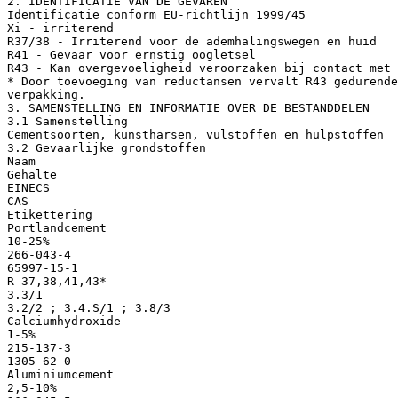
2. IDENTIFICATIE VAN DE GEVAREN
Identificatie conform EU-richtlijn 1999/45
Xi - irriterend
R37/38 - Irriterend voor de ademhalingswegen en huid
R41 - Gevaar voor ernstig oogletsel
R43 - Kan overgevoeligheid veroorzaken bij contact met 
* Door toevoeging van reductansen vervalt R43 gedurende
verpakking.
3. SAMENSTELLING EN INFORMATIE OVER DE BESTANDDELEN
3.1 Samenstelling
Cementsoorten, kunstharsen, vulstoffen en hulpstoffen
3.2 Gevaarlijke grondstoffen
Naam
Gehalte
EINECS
CAS
Etikettering
Portlandcement
10-25%
266-043-4
65997-15-1
R 37,38,41,43*
3.3/1
3.2/2 ; 3.4.S/1 ; 3.8/3
Calciumhydroxide
1-5%
215-137-3
1305-62-0
Aluminiumcement
2,5-10%