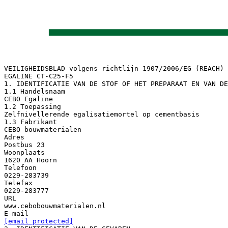
VEILIGHEIDSBLAD volgens richtlijn 1907/2006/EG (REACH)
EGALINE CT-C25-F5
1. IDENTIFICATIE VAN DE STOF OF HET PREPARAAT EN VAN DE
1.1 Handelsnaam
CEBO Egaline
1.2 Toepassing
Zelfnivellerende egalisatiemortel op cementbasis
1.3 Fabrikant
CEBO bouwmaterialen
Adres
Postbus 23
Woonplaats
1620 AA Hoorn
Telefoon
0229-283739
Telefax
0229-283777
URL
www.cebobouwmaterialen.nl
[email protected]