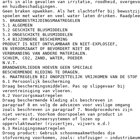
arts in alle gevallen van irritatie, roodheid, overgevo
en huidbeschadigingen.
Geen braken opwekken. Als het slachtoffer bij bewustzij
spoelen met water en veel water laten drinken. Raadplee
5. BRANDBESTRIJDINGSMAATREGELEN
5.1 ALGEMEEN
5.2 GESCHIKTE BLUSMIDDELEN
5.3 ONGESCHIKTE BLUSMIDDELEN
5.4 BIJZONDERE BESCHERMING
PRODUCT IS NIET ONTVLAMBAAR EN NIET-EXPLOSIEF,
EN VEROORZAAKT OF BEVORDERT NIET DE
VERBRANDING VAN ANDERE MATERIALEN.
SCHUIM, CO2, ZAND, WATER, POEDER
N.V.T.
BRANDWEERLIEDEN HOEVEN GEEN SPECIALE
BESCHERMENDE KLEDING TE DRAGEN.
6. MAATREGELEN BIJ ONOPZETTELIJK VRIJKOMEN VAN DE STOF 
6.1 Persoonlijk bescherming
Draag beschermingsmiddelen. Pas op slipgevaar bij
verontreiniging van vloeren.
6.2 Voorzorgsmaatregelen
Draag beschermende kleding als beschreven in
paragraaf 8 en volg de adviezen voor veilige omgang
zoals beschreven in paragraaf 7. Noodprocedures zijn
niet vereist. Voorkom doorspoelen van product in
afvoer- en draineersystemen of lozen op
oppervlaktewater (riviertjes, vijvers e.d.)
6.3 Reinigingsmaatregelen
Droog product: Gebruik schoonmaakmethodes die
stofvorming voorkomen, zoals: stofzuiger – industri&eum