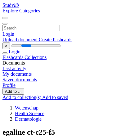
Study
lib
Explore Categories
Login
Upload document
Create flashcards
×
Login
Flashcards
Collections
Documents
Last activity
My documents
Saved documents
Profile
Add to ...
Add to collection(s)
Add to saved
Wetenschap
Health Science
Dermatologie
egaline ct-c25-f5