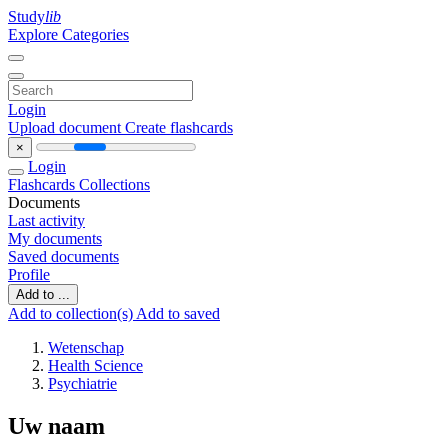
Study
lib
Explore Categories
Login
Upload document
Create flashcards
×
Login
Flashcards
Collections
Documents
Last activity
My documents
Saved documents
Profile
Add to ...
Add to collection(s)
Add to saved
Wetenschap
Health Science
Psychiatrie
Uw naam