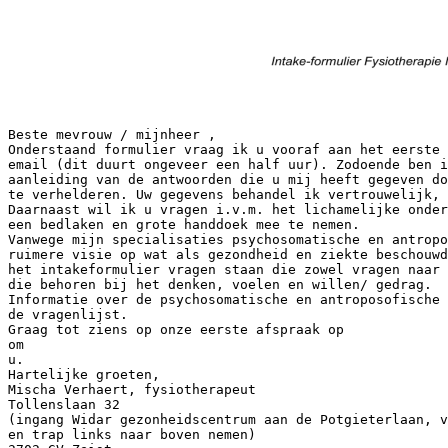
Beste mevrouw / mijnheer ,
Onderstaand formulier vraag ik u vooraf aan het eerste
email (dit duurt ongeveer een half uur). Zodoende ben i
aanleiding van de antwoorden die u mij heeft gegeven do
te verhelderen. Uw gegevens behandel ik vertrouwelijk, 
Daarnaast wil ik u vragen i.v.m. het lichamelijke onder
een bedlaken en grote handdoek mee te nemen.
Vanwege mijn specialisaties psychosomatische en antropo
ruimere visie op wat als gezondheid en ziekte beschouwd
het intakeformulier vragen staan die zowel vragen naar 
die behoren bij het denken, voelen en willen/ gedrag.
Informatie over de psychosomatische en antroposofische 
de vragenlijst.
Graag tot ziens op onze eerste afspraak op
om
u.
Hartelijke groeten,
Mischa Verhaert, fysiotherapeut
Tollenslaan 32
(ingang Widar gezonheidscentrum aan de Potgieterlaan, v
en trap links naar boven nemen)