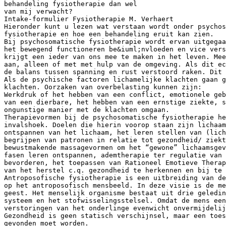
behandeling fysiotherapie dan wel
van mij verwacht?
Intake-formulier Fysiotherapie M. Verhaert
Hieronder kunt u lezen wat verstaan wordt onder psychos
fysiotherapie en hoe een behandeling eruit kan zien.
Bij psychosomatische fysiotherapie wordt ervan uitgegaa
het bewegend functioneren be&iuml;nvloeden en vice ver
krijgt een ieder van ons mee te maken in het leven. Mee
aan, alleen of met met hulp van de omgeving. Als dit ec
de balans tussen spanning en rust verstoord raken. Dit 
Als de psychische factoren lichamelijke klachten gaan g
klachten. Oorzaken van overbelasting kunnen zijn:
Werkdruk of het hebben van een conflict, emotionele geb
van een dierbare, het hebben van een ernstige ziekte, 
ongunstige manier met de klachten omgaan.
Therapievormen bij de psychosomatische fysiotherapie he
invalshoek. Doelen die hierin voorop staan zijn lichaa
ontspannen van het lichaam, het leren stellen van (lich
begrijpen van patronen in relatie tot gezondheid/ ziekt
bewustmakende massagevormen om het “gewone” lichaamsgev
fasen leren ontspannen, ademtherapie ter regulatie van 
bevorderen, het toepassen van Rationeel Emotieve Therap
van het herstel c.q. gezondheid te herkennen en bij te 
Antroposofische fysiotherapie is een uitbreiding van de
op het antroposofisch mensbeeld. In deze visie is de me
geest. Het menselijk organisme bestaat uit drie geledin
systeem en het stofwisselingsstelsel. Omdat de mens een
verstoringen van het onderlinge evenwicht onvermijdelij
Gezondheid is geen statisch verschijnsel, maar een toes
gevonden moet worden.