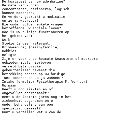
De kwaliteit van uw ademhaling?
De mate van kunnen
concentreren, herinneren, logisch
kunnen nadenken?
En verder, gebruikt u medicatie
en zo ja waarvoor?
Hieronder volgen enkele vragen
betreffende uw sociale leven?
Hoe is uw huidige functioneren op
het gebied van:
Werk
Studie (indien relevant)
Priv&eacute; (gezin/familie)
Hobbies
Religie
Zijn er voor u op &eacute;&eacute;n of meerdere
gebieden zoals hierboven
vermeld belangrijke
gebeurtenissen geweest die
betrekking hebben op uw huidige
functioneren en zo ja wanneer?
Intake-formulier Fysiotherapie M. Verhaert
Uw naam
Heeft u nog ziekten en of
ongevallen doorgemaakt?
Bent u de laatste jaren nog in het
ziekenhuis opgenomen en of
onder behandeling van een
specialist geweest?
Kunt u vertellen wat u van de