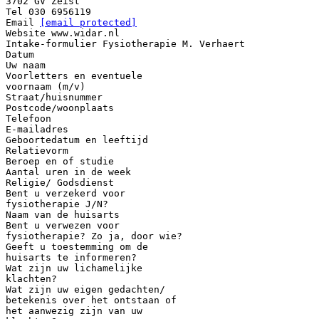
3702 GV Zeist
Tel 030 6956119
Email
[email protected]
Website www.widar.nl
Intake-formulier Fysiotherapie M. Verhaert
Datum
Uw naam
Voorletters en eventuele
voornaam (m/v)
Straat/huisnummer
Postcode/woonplaats
Telefoon
E-mailadres
Geboortedatum en leeftijd
Relatievorm
Beroep en of studie
Aantal uren in de week
Religie/ Godsdienst
Bent u verzekerd voor
fysiotherapie J/N?
Naam van de huisarts
Bent u verwezen voor
fysiotherapie? Zo ja, door wie?
Geeft u toestemming om de
huisarts te informeren?
Wat zijn uw lichamelijke
klachten?
Wat zijn uw eigen gedachten/
betekenis over het ontstaan of
het aanwezig zijn van uw