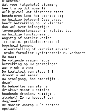
klachten?
Wat voor (algehele) stemming
heeft u op dit moment?
Welk gevoel wat hieronder staat
beschreven komt het dichtst bij
uw huidige beleven? Deze vraag
heeft betrekking op uw klachten
dan wel over belangrijke
levensgebeurtenissen in relatie tot
uw huidige functioneren.
Angstig of onzeker voelen
Irritatie, prikkelbaarheid of
boosheid kennen;
Teleurstelling of verdriet ervaren
Intake-formulier Fysiotherapie M. Verhaert
Uw naam
De volgende vragen hebben
betrekking op uw gedragingen.
Wat vindt u van:
De kwaliteit van slapen? En
droomt u wel eens?
Uw stoelgang, hoe omchrijft u
deze?
Uw behoeftes van eten en
drinken? Neemt u cafeine
houdende dranken? Nuttigt u
alcohol? Zo ja hoeveel per
dag/week?
De manier waarop u ’s ochtend
opstaat?