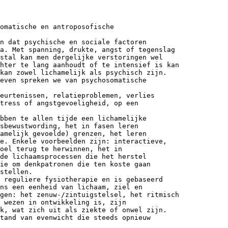
omatische en antroposofische
n dat psychische en sociale factoren
sa. Met spanning, drukte, angst of tegenslag
stal kan men dergelijke verstoringen wel
hter te lang aanhoudt of te intensief is kan
kan zowel lichamelijk als psychisch zijn.
even spreken we van psychosomatische
eurtenissen, relatieproblemen, verlies
stress of angstgevoeligheid, op een
bben te allen tijde een lichamelijke
msbewustwording, het in fasen leren
amelijk gevoelde) grenzen, het leren
e. Enkele voorbeelden zijn: interactieve,
oel terug te herwinnen, het in
de lichaamsprocessen die het herstel
ie om denkpatronen die ten koste gaan
stellen.
 reguliere fysiotherapie en is gebaseerd
ns een eenheid van lichaam, ziel en
gen: het zenuw-/zintuigstelsel, het ritmisch
 wezen in ontwikkeling is, zijn
k, wat zich uit als ziekte of onwel zijn.
tand van evenwicht die steeds opnieuw