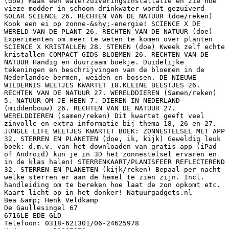
(doe) Maak een waterzuiveringsinstallatie en zie hoe
vieze modder in schoon drinkwater wordt gezuiverd
SOLAR SCIENCE 26. RECHTEN VAN DE NATUUR (doe/reken)
Kook een ei op zonne-&shy;‐energie! SCIENCE X DE
WERELD VAN DE PLANT 26. RECHTEN VAN DE NATUUR (doe)
Experimenten om meer te weten te komen over planten
SCIENCE X KRISTALLEN 28. STENEN (doe) Kweek zelf echte
kristallen COMPACT GIDS BLOEMEN 26. RECHTEN VAN DE
NATUUR Handig en duurzaam boekje. Duidelijke
tekeningen en beschrijvingen van de bloemen in de
Nederlandse bermen, weiden en bossen. DE NIEUWE
WILDERNIS WEETJES KWARTET 18.KLEINE BEESTJES 26.
RECHTEN VAN DE NATUUR 27. WERELDDIEREN (Samen/reken)
5. NATUUR OM JE HEEN 7. DIEREN IN NEDERLAND
(middenbouw) 26. RECHTEN VAN DE NATUUR 27.
WERELDDIEREN (samen/reken) Dit kwartet geeft veel
zinvolle en extra informatie bij thema 18, 26 en 27.
JUNGLE LIFE WEETJES KWARTET BOEK: ZONNESTELSEL MET APP
32. STERREN EN PLANETEN (doe, ik, kijk) Geweldig leuk
boek: d.m.v. van het downloaden van gratis app (iPad
of Android) kun je in 3D het zonnestelsel ervaren en
in de klas halen! STERRENKAART/PLANISFEER REFLECTEREND
32. STERREN EN PLANETEN (kijk/reken) Bepaal per nacht
welke sterren er aan de hemel te zien zijn. Incl.
handleiding om te bereken hoe laat de zon opkomt etc.
Kaart licht op in het donker! Natuurgadgets.nl
Bea &amp; Henk Veldkamp
De Gaullesingel 67
6716LE EDE GLD
Telefoon: 0318-621301/06-24625978