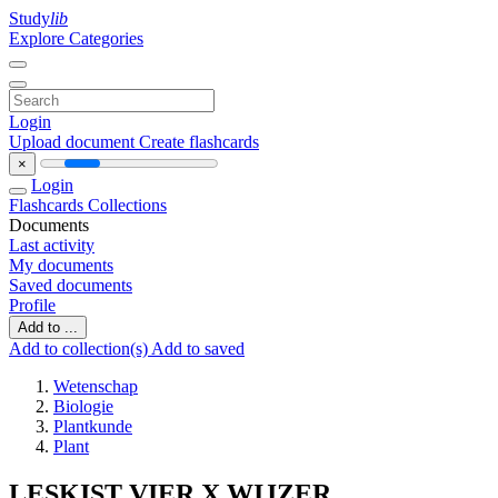
Study
lib
Explore Categories
Login
Upload document
Create flashcards
×
Login
Flashcards
Collections
Documents
Last activity
My documents
Saved documents
Profile
Add to ...
Add to collection(s)
Add to saved
Wetenschap
Biologie
Plantkunde
Plant
LESKIST VIER X WIJZER