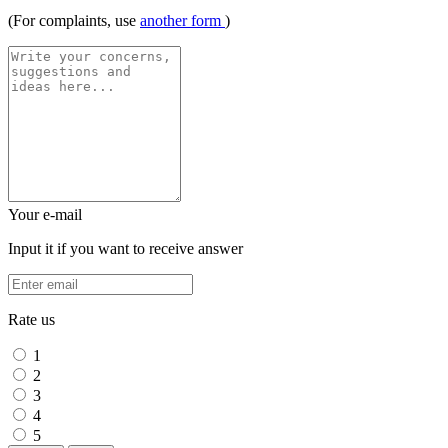
(For complaints, use
another form
)
Your e-mail
Input it if you want to receive answer
Rate us
1
2
3
4
5