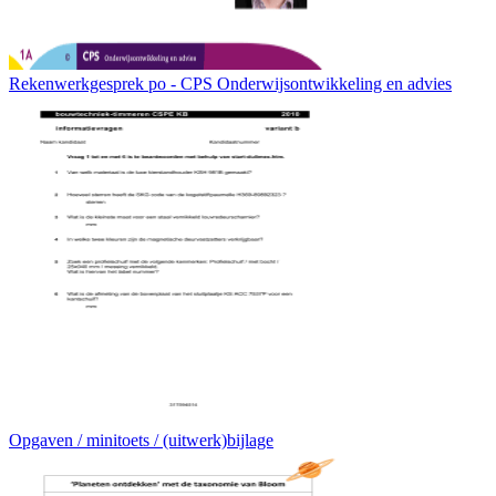
Rekenwerkgesprek po - CPS Onderwijsontwikkeling en advies
Opgaven / minitoets / (uitwerk)bijlage