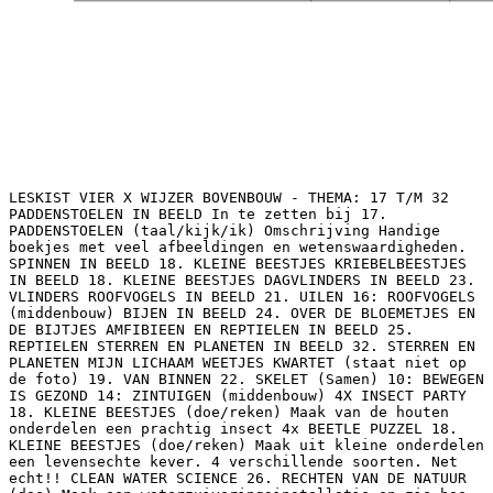
LESKIST VIER X WIJZER BOVENBOUW - THEMA: 17 T/M 32
PADDENSTOELEN IN BEELD In te zetten bij 17.
PADDENSTOELEN (taal/kijk/ik) Omschrijving Handige
boekjes met veel afbeeldingen en wetenswaardigheden.
SPINNEN IN BEELD 18. KLEINE BEESTJES KRIEBELBEESTJES
IN BEELD 18. KLEINE BEESTJES DAGVLINDERS IN BEELD 23.
VLINDERS ROOFVOGELS IN BEELD 21. UILEN 16: ROOFVOGELS
(middenbouw) BIJEN IN BEELD 24. OVER DE BLOEMETJES EN
DE BIJTJES AMFIBIEEN EN REPTIELEN IN BEELD 25.
REPTIELEN STERREN EN PLANETEN IN BEELD 32. STERREN EN
PLANETEN MIJN LICHAAM WEETJES KWARTET (staat niet op
de foto) 19. VAN BINNEN 22. SKELET (Samen) 10: BEWEGEN
IS GEZOND 14: ZINTUIGEN (middenbouw) 4X INSECT PARTY
18. KLEINE BEESTJES (doe/reken) Maak van de houten
onderdelen een prachtig insect 4x BEETLE PUZZEL 18.
KLEINE BEESTJES (doe/reken) Maak uit kleine onderdelen
een levensechte kever. 4 verschillende soorten. Net
echt!! CLEAN WATER SCIENCE 26. RECHTEN VAN DE NATUUR