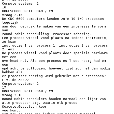
Computersystemen 2
16
HOGESCHOOL ROTTERDAM / CMI
Vraag 2.15
De CDC 6600 computers konden zo'n 10 I/O processen
tegelijk
aan door gebruik te maken van een interessante vorm
van
round robin schedulling: Processor scharing.
Een process wissel vond plaats na iedere instructie,
zo kwam
instructie 1 van process 1, instructie 2 van process
2, enz
De process wissel vond plaats door speciale hardware
met een
overhead nul. Als een process nu T sec nodig had om
een
opdracht te voltooien, hoeveel tijd zou het dan nodig
hebben als
er processor sharing werd gebruikt met n processen?
L.V. de Zeeuw
Computersystemen 2
17
HOGESCHOOL ROTTERDAM / CMI
Vraag 2.16
Round Robin schedulers houden normaal een lijst van
alle processen bij, waarin elk proces
&eacute;&eacute;n keer
voorkomt.