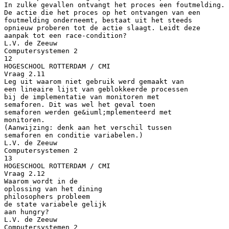
In zulke gevallen ontvangt het proces een foutmelding.
De actie die het proces op het ontvangen van een
foutmelding onderneemt, bestaat uit het steeds
opnieuw proberen tot de actie slaagt. Leidt deze
aanpak tot een race-condition?
L.V. de Zeeuw
Computersystemen 2
12
HOGESCHOOL ROTTERDAM / CMI
Vraag 2.11
Leg uit waarom niet gebruik werd gemaakt van
een lineaire lijst van geblokkeerde processen
bij de implementatie van monitoren met
semaforen. Dit was wel het geval toen
semaforen werden ge&iuml;mplementeerd met
monitoren.
(Aanwijzing: denk aan het verschil tussen
semaforen en conditie variabelen.)
L.V. de Zeeuw
Computersystemen 2
13
HOGESCHOOL ROTTERDAM / CMI
Vraag 2.12
Waarom wordt in de
oplossing van het dining
philosophers probleem
de state variabele gelijk
aan hungry?
L.V. de Zeeuw
Computersystemen 2