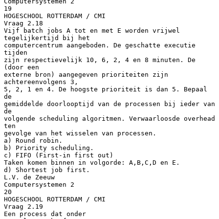
Computersystemen 2
19
HOGESCHOOL ROTTERDAM / CMI
Vraag 2.18
Vijf batch jobs A tot en met E worden vrijwel
tegelijkertijd bij het
computercentrum aangeboden. De geschatte executie
tijden
zijn respectievelijk 10, 6, 2, 4 en 8 minuten. De
(door een
externe bron) aangegeven prioriteiten zijn
achtereenvolgens 3,
5, 2, 1 en 4. De hoogste prioriteit is dan 5. Bepaal
de
gemiddelde doorlooptijd van de processen bij ieder van
de
volgende scheduling algoritmen. Verwaarloosde overhead
ten
gevolge van het wisselen van processen.
a) Round robin.
b) Priority scheduling.
c) FIFO (First-in first out)
Taken komen binnen in volgorde: A,B,C,D en E.
d) Shortest job first.
L.V. de Zeeuw
Computersystemen 2
20
HOGESCHOOL ROTTERDAM / CMI
Vraag 2.19
Een process dat onder