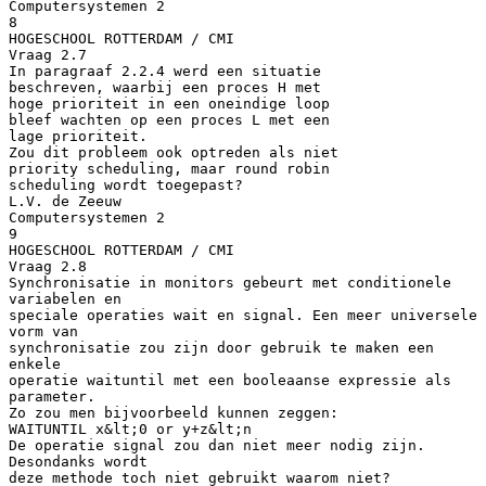
Computersystemen 2
8
HOGESCHOOL ROTTERDAM / CMI
Vraag 2.7
In paragraaf 2.2.4 werd een situatie
beschreven, waarbij een proces H met
hoge prioriteit in een oneindige loop
bleef wachten op een proces L met een
lage prioriteit.
Zou dit probleem ook optreden als niet
priority scheduling, maar round robin
scheduling wordt toegepast?
L.V. de Zeeuw
Computersystemen 2
9
HOGESCHOOL ROTTERDAM / CMI
Vraag 2.8
Synchronisatie in monitors gebeurt met conditionele
variabelen en
speciale operaties wait en signal. Een meer universele
vorm van
synchronisatie zou zijn door gebruik te maken een
enkele
operatie waituntil met een booleaanse expressie als
parameter.
Zo zou men bijvoorbeeld kunnen zeggen:
WAITUNTIL x&lt;0 or y+z&lt;n
De operatie signal zou dan niet meer nodig zijn.
Desondanks wordt
deze methode toch niet gebruikt waarom niet?