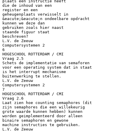
plaats een instructie heeft
die de inhoud van een
register en een
geheugenplaats verwisselt in
&eacute;&eacute;n ondeelbare opdracht
kunnen we deze dan
gebruiken zoals hier naast
staande figuur staat
beschreven?
L.V. de Zeeuw
Computersystemen 2
6
HOGESCHOOL ROTTERDAM / CMI
Vraag 2.5
Schets de implementatie van semaforen
voor een operating system dat in staat
is het interrupt mechanisme
buitenwerking te stellen.
L.V. de Zeeuw
Computersystemen 2
7
HOGESCHOOL ROTTERDAM / CMI
Vraag 2.6
Laat zien hoe counting semaphores (dit
zijn semaphores die een willekeurig
grote waarde kunnen hebben) kunnen
worden geimplementeerd door alleen
binaire semaphoren en gewone
machine instructies te gebruiken.
L.V. de Zeeuw