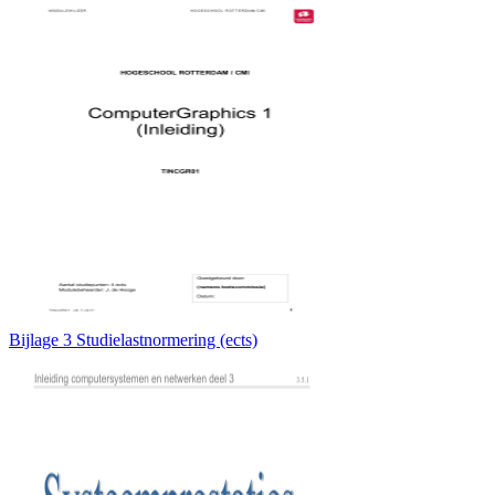
Bijlage 3 Studielastnormering (ects)