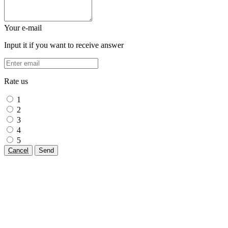
Your e-mail
Input it if you want to receive answer
Rate us
1
2
3
4
5
Cancel
Send