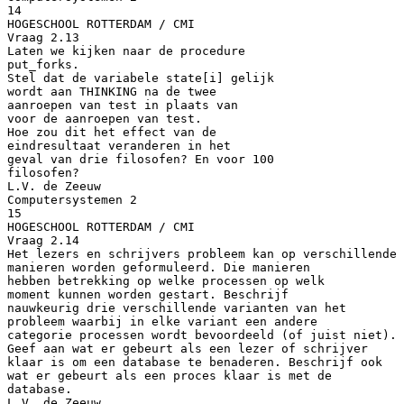
14
HOGESCHOOL ROTTERDAM / CMI
Vraag 2.13
Laten we kijken naar de procedure
put_forks.
Stel dat de variabele state[i] gelijk
wordt aan THINKING na de twee
aanroepen van test in plaats van
voor de aanroepen van test.
Hoe zou dit het effect van de
eindresultaat veranderen in het
geval van drie filosofen? En voor 100
filosofen?
L.V. de Zeeuw
Computersystemen 2
15
HOGESCHOOL ROTTERDAM / CMI
Vraag 2.14
Het lezers en schrijvers probleem kan op verschillende
manieren worden geformuleerd. Die manieren
hebben betrekking op welke processen op welk
moment kunnen worden gestart. Beschrijf
nauwkeurig drie verschillende varianten van het
probleem waarbij in elke variant een andere
categorie processen wordt bevoordeeld (of juist niet).
Geef aan wat er gebeurt als een lezer of schrijver
klaar is om een database te benaderen. Beschrijf ook
wat er gebeurt als een proces klaar is met de
database.
L.V. de Zeeuw