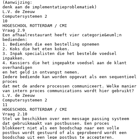
(Aanwijzing:
denk aan de implementatieproblematiek)
L.V. de Zeeuw
Computersystemen 2
10
HOGESCHOOL ROTTERDAM / CMI
Vraag 2.9
Een afhaalrestaurant heeft vier categorie&euml;n
bedienden:
1. Bedienden die een bestelling opnemen
2. Koks die het eten koken.
3. Inpak specialisten die het bestelde voedsel
inpakken.
4. Kassiers die het ingepakte voedsel aan de klant
overhandigen
en het geld in ontvangst nemen.
Iedere bediende kan worden opgevat als een sequentieel
proces
dat met de andere processen communiceert. Welke manier
van intern proces communications wordt hier gebruikt?
L.V. de Zeeuw
Computersystemen 2
11
HOGESCHOOL ROTTERDAM / CMI
Vraag 2.10
Stel we beschikken over een message passing systeem
dat gebruikmaakt van postbussen. Een proces
blokkeert niet als een boodschap naar een volle
postbus wordt gestuurd of als geprobeerd wordt een
boodschap uit een lege postbus te accepteren.