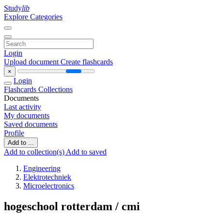
Study
lib
Explore Categories
Login
Upload document
Create flashcards
×
Login
Flashcards
Collections
Documents
Last activity
My documents
Saved documents
Profile
Add to ...
Add to collection(s)
Add to saved
Engineering
Elektrotechniek
Microelectronics
hogeschool rotterdam / cmi