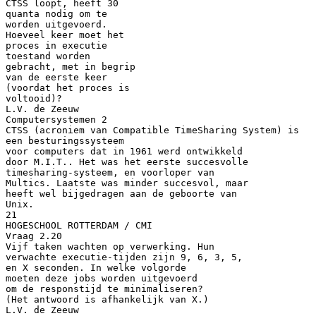
CTSS loopt, heeft 30
quanta nodig om te
worden uitgevoerd.
Hoeveel keer moet het
proces in executie
toestand worden
gebracht, met in begrip
van de eerste keer
(voordat het proces is
voltooid)?
L.V. de Zeeuw
Computersystemen 2
CTSS (acroniem van Compatible TimeSharing System) is
een besturingssysteem
voor computers dat in 1961 werd ontwikkeld
door M.I.T.. Het was het eerste succesvolle
timesharing-systeem, en voorloper van
Multics. Laatste was minder succesvol, maar
heeft wel bijgedragen aan de geboorte van
Unix.
21
HOGESCHOOL ROTTERDAM / CMI
Vraag 2.20
Vijf taken wachten op verwerking. Hun
verwachte executie-tijden zijn 9, 6, 3, 5,
en X seconden. In welke volgorde
moeten deze jobs worden uitgevoerd
om de responstijd te minimaliseren?
(Het antwoord is afhankelijk van X.)
L.V. de Zeeuw