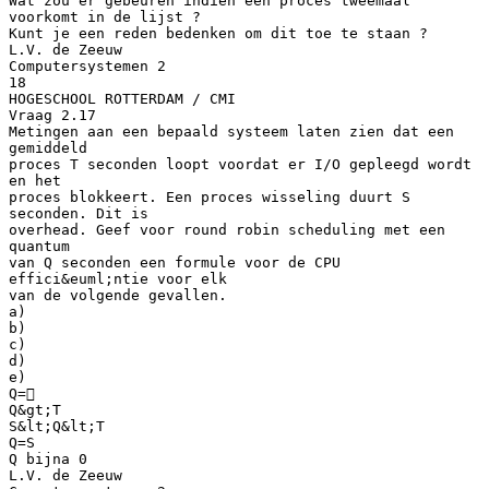
Wat zou er gebeuren indien een proces tweemaal
voorkomt in de lijst ?
Kunt je een reden bedenken om dit toe te staan ?
L.V. de Zeeuw
Computersystemen 2
18
HOGESCHOOL ROTTERDAM / CMI
Vraag 2.17
Metingen aan een bepaald systeem laten zien dat een
gemiddeld
proces T seconden loopt voordat er I/O gepleegd wordt
en het
proces blokkeert. Een proces wisseling duurt S
seconden. Dit is
overhead. Geef voor round robin scheduling met een
quantum
van Q seconden een formule voor de CPU
effici&euml;ntie voor elk
van de volgende gevallen.
a)
b)
c)
d)
e)
Q=
Q&gt;T
S&lt;Q&lt;T
Q=S
Q bijna 0
L.V. de Zeeuw