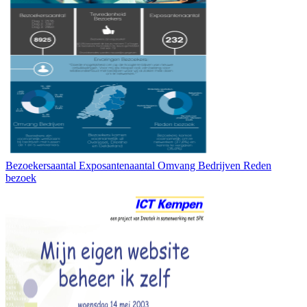
Bezoekersaantal Exposantenaantal Omvang Bedrijven Reden
bezoek