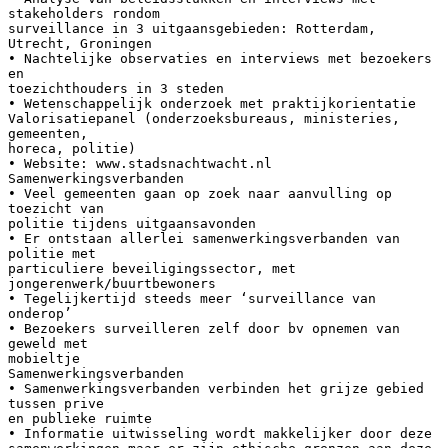
stakeholders rondom
surveillance in 3 uitgaansgebieden: Rotterdam,
Utrecht, Groningen
• Nachtelijke observaties en interviews met bezoekers
en
toezichthouders in 3 steden
• Wetenschappelijk onderzoek met praktijkorientatie
Valorisatiepanel (onderzoeksbureaus, ministeries,
gemeenten,
horeca, politie)
• Website: www.stadsnachtwacht.nl
Samenwerkingsverbanden
• Veel gemeenten gaan op zoek naar aanvulling op
toezicht van
politie tijdens uitgaansavonden
• Er ontstaan allerlei samenwerkingsverbanden van
politie met
particuliere beveiligingssector, met
jongerenwerk/buurtbewoners
• Tegelijkertijd steeds meer ‘surveillance van
onderop’
• Bezoekers surveilleren zelf door bv opnemen van
geweld met
mobieltje
Samenwerkingsverbanden
• Samenwerkingsverbanden verbinden het grijze gebied
tussen prive
en publieke ruimte
• Informatie uitwisseling wordt makkelijker door deze