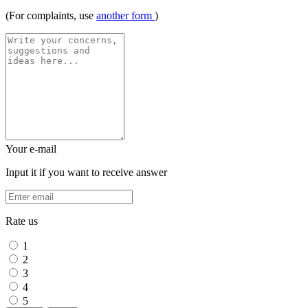
(For complaints, use
another form
)
Your e-mail
Input it if you want to receive answer
Rate us
1
2
3
4
5