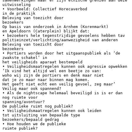
samenwerkingen maar er zijn ethische grenzen aan deze
uitwisseling
• Voorbeeld: Collectief Horecaverbod
in de praktijk
Beleving van toezicht door
bezoekers
Op basis van onderzoek in Arnhem (Korenmarkt)
en Apeldoorn (Caterplein) blijkt dat:
• bezoekers hele tegenstrijdige gevoelens hebben tav
politieinzet/verlichting/aanwezigheid van anderen
Beleving van toezicht door
bezoekers
• Portiers worden door het uitgaanspubliek als ‘de
zwakste schakel’ in
het veiligheids aparaat bestempeld
• Veiligheidsmaatregelen kunnen ook agressie opwekken
‘Ik vind het altijd wel een beetje zo van:
woho wij zijn de portiers en denk maar niet
dat je zo maar naar binnen mag komen.
Het geeft niet echt een veilig gevoel, zeg maar’
Veilig maar ook spannend?
• Als de nightscape helemaal beveiligd is is er dan
nog ruimte voor
spanning/avontuur?
De publieke ruimt nog publiek?
• Veiligheidsmaatregelen kunnen ook leiden
tot uitsluiting van bepaalde type
bezoekers/bepaald gedrag
• Hoe houden we de publieke