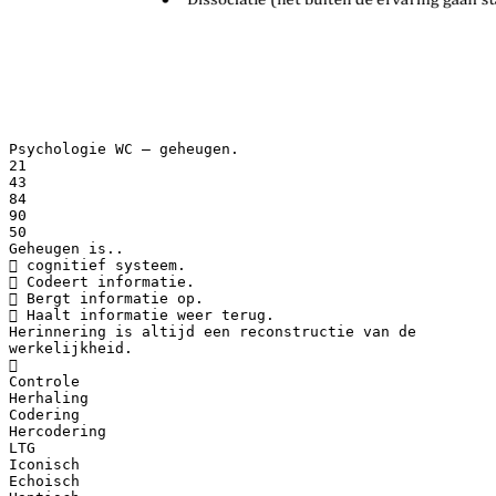
Psychologie WC – geheugen.
21
43
84
90
50
Geheugen is..
 cognitief systeem.
 Codeert informatie.
 Bergt informatie op.
 Haalt informatie weer terug.
Herinnering is altijd een reconstructie van de
werkelijkheid.

Controle
Herhaling
Codering
Hercodering
LTG
Iconisch
Echoisch