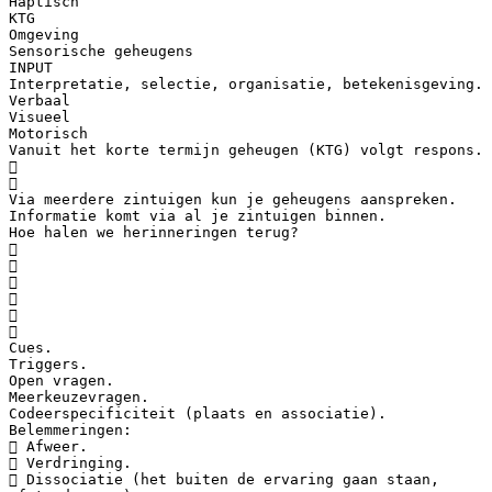
Haptisch
KTG
Omgeving
Sensorische geheugens
INPUT
Interpretatie, selectie, organisatie, betekenisgeving.
Verbaal
Visueel
Motorisch
Vanuit het korte termijn geheugen (KTG) volgt respons.


Via meerdere zintuigen kun je geheugens aanspreken.
Informatie komt via al je zintuigen binnen.
Hoe halen we herinneringen terug?






Cues.
Triggers.
Open vragen.
Meerkeuzevragen.
Codeerspecificiteit (plaats en associatie).
Belemmeringen:
 Afweer.
 Verdringing.
 Dissociatie (het buiten de ervaring gaan staan,