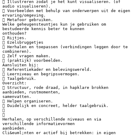
 Illustreren zodat je het kunt visualiseren. (of
audio visualiseren).
 Voorbeelden met behulp van onderwerpen uit de eigen
ervaring/omgeving.
 Metafoor gebruiken.
Welke geheugensteuntjes kun je gebruiken om
bestudeerde kennis beter te kunnen
onthouden?
 Rijtjes.
 Ezelsbruggetjes
 Herhalen en toepassen (verbindingen leggen door te
combineren).
 Zelf vragen maken.
 (praktijk) voorbeelden.
Aansluiten bij:
 Referentiekader en belevingswereld.
 Leerniveau en begripsvermogen.
 Taalgebruik.
Overzicht:
 Structuur, rode draad, in hapklare brokken
aanbieden, rustmomenten,
samenvatten.
 Helpen organiseren.
 Duidelijk en concreet, helder taalgebruik.


Herhalen, op verschillende niveaus en via
verschillende informatievormen
aanbieden.
Cli&euml;nten er actief bij betrekken: in eigen