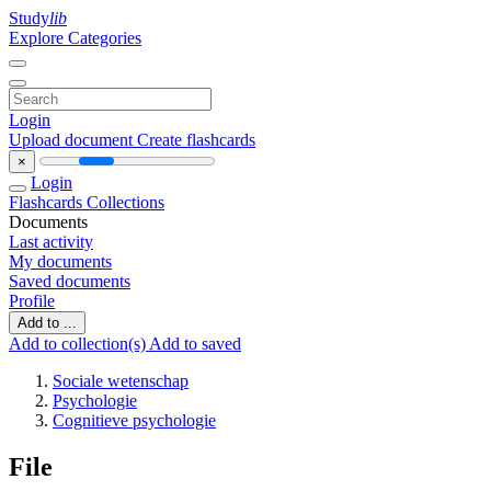
Study
lib
Explore Categories
Login
Upload document
Create flashcards
×
Login
Flashcards
Collections
Documents
Last activity
My documents
Saved documents
Profile
Add to ...
Add to collection(s)
Add to saved
Sociale wetenschap
Psychologie
Cognitieve psychologie
File