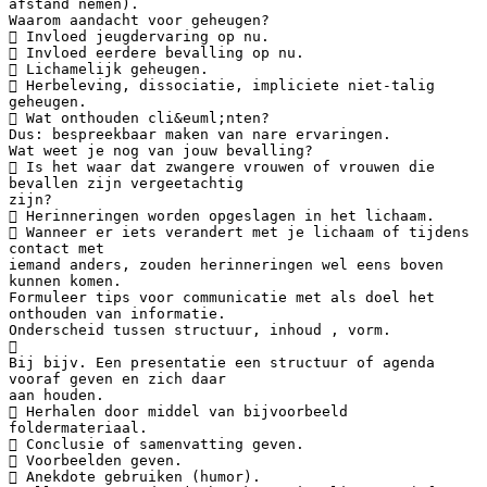
afstand nemen).
Waarom aandacht voor geheugen?
 Invloed jeugdervaring op nu.
 Invloed eerdere bevalling op nu.
 Lichamelijk geheugen.
 Herbeleving, dissociatie, impliciete niet-talig
geheugen.
 Wat onthouden cli&euml;nten?
Dus: bespreekbaar maken van nare ervaringen.
Wat weet je nog van jouw bevalling?
 Is het waar dat zwangere vrouwen of vrouwen die
bevallen zijn vergeetachtig
zijn?
 Herinneringen worden opgeslagen in het lichaam.
 Wanneer er iets verandert met je lichaam of tijdens
contact met
iemand anders, zouden herinneringen wel eens boven
kunnen komen.
Formuleer tips voor communicatie met als doel het
onthouden van informatie.
Onderscheid tussen structuur, inhoud , vorm.

Bij bijv. Een presentatie een structuur of agenda
vooraf geven en zich daar
aan houden.
 Herhalen door middel van bijvoorbeeld
foldermateriaal.
 Conclusie of samenvatting geven.
 Voorbeelden geven.
 Anekdote gebruiken (humor).