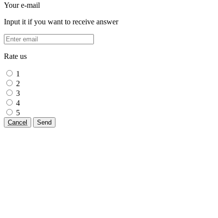
Your e-mail
Input it if you want to receive answer
Rate us
1
2
3
4
5
Cancel
Send