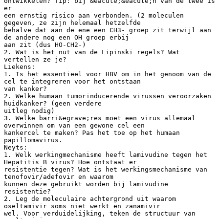
ontwikkelen? Tip: bij &eacute;&eacute;n van de twee is
er
een ernstig risico aan verbonden. (2 moleculen
gegeven, ze zijn helemaal hetzelfde
behalve dat aan de ene een CH3- groep zit terwijl aan
de andere nog een OH groep erbij
aan zit (dus HO-CH2-)
2. Wat is het nut van de Lipinski regels? Wat
vertellen ze je?
Liekens:
1. Is het essentieel voor HBV om in het genoom van de
cel te integreren voor het ontstaan
van kanker?
2. Welke humaan tumorinducerende virussen veroorzaken
huidkanker? (geen verdere
uitleg nodig)
3. Welke barri&egrave;res moet een virus allemaal
overwinnen om van een gewone cel een
kankercel te maken? Pas het toe op het humaan
papillomavirus.
Neyts:
1. Welk werkingmechanisme heeft lamivudine tegen het
Hepatitis B virus? Hoe ontstaat er
resistentie tegen? Wat is het werkingsmechanisme van
tenofovir/adefovir en waarom
kunnen deze gebruikt worden bij lamivudine
resistentie?
2. Leg de moleculaire achtergrond uit waarom
oseltamivir soms niet werkt en zanamivir
wel. Voor verduidelijking, teken de structuur van