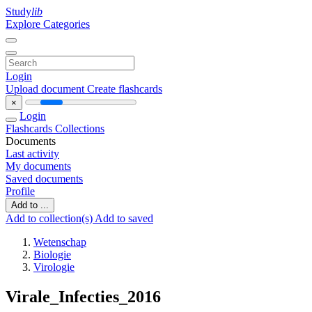
Study
lib
Explore Categories
Login
Upload document
Create flashcards
×
Login
Flashcards
Collections
Documents
Last activity
My documents
Saved documents
Profile
Add to ...
Add to collection(s)
Add to saved
Wetenschap
Biologie
Virologie
Virale_Infecties_2016