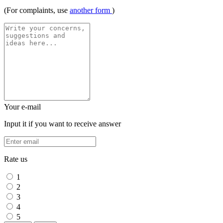
(For complaints, use
another form
)
Your e-mail
Input it if you want to receive answer
Rate us
1
2
3
4
5