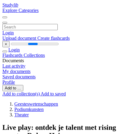
Study
lib
Explore Categories
Login
Upload document
Create flashcards
×
Login
Flashcards
Collections
Documents
Last activity
My documents
Saved documents
Profile
Add to ...
Add to collection(s)
Add to saved
Geesteswetenschappen
Podiumkunsten
Theater
Live play: ontdek je talent met rising