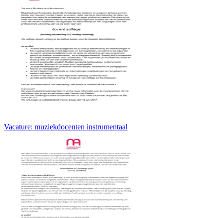
Vacature: muziekdocenten instrumentaal