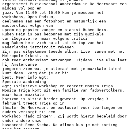
organiseert Muziekschool Amsterdam in De Meervaart een
middag vol pop en
jazz. Van 11:00 tot 16:00 kun je meedoen met
workshops, Open Podium,
deelnemen aan een fotoshoot en natuurlijk een
masterclass volgen van
upcoming popster zanger en pianist Ruben Hein.
Ruben Hein is pas begonnen met zijn muzikale
carri&egrave;re, maar volgens critici
mag Ruben Hein zich nu al tot de top van het
Nederlandse jazzcircuit rekenen.
Zijn pas uitgekomen tweede album, Live, samen met het
Metropole Orkest, is
ook zeer enthousiast ontvangen. Tijdens Live Play laat
hij Amsterdamse
jongeren zien wat je allemaal met je muzikale talent
kunt doen. Zorg dat je er bij
bent. Meer info &gt;
Speciale aanbieding
&gt; Exclusieve workshop en concert Monica Triga
Monica Triga komt uit een familie van fadovertolkers,
maar haar muzikale
horizon is altijd breder geweest. Op vrijdag 3
februari treedt Triga op in
theater De Meervaart en exclusief voor leerlingen en
ouders verzorgt zij een
workshop 'fado zingen'. Zij wordt hierin begeleid door
onder andere onze
basdocent Reno Steba. Na afloop kun je met korting