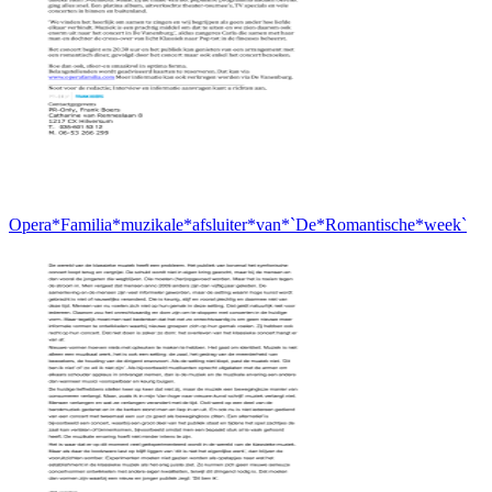
Opera*Familia*muzikale*afsluiter*van*`De*Romantische*week`