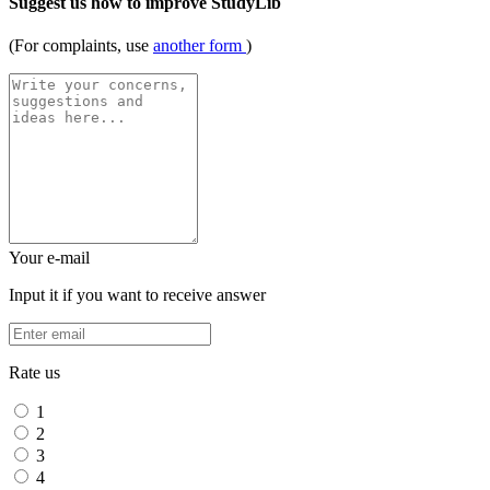
Suggest us how to improve StudyLib
(For complaints, use
another form
)
Your e-mail
Input it if you want to receive answer
Rate us
1
2
3
4