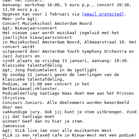
naar het concert.
Aanvang: workshop 16:00, 5 euro p.p., concert 20:30,
11,50 euro p.p.
Opgeven kan voor 1 februari via
[email protected]
.
Meer info &gt;
Concert Muziekschool Amsterdam Noord
&gt; Nieuwjaarsconcert
Het nieuwe jaar wordt muzikaal ingeluid met het
jaarlijkse nieuwjaarsconcert
in Muziekschool Amsterdam Noord, Alkmaarstraat 10. Het
concert wordt
uitgevoerd door Amsterdam Youth Symphony Orchestra en
Jazz Juniors en
vindt plaats op vrijdag 13 januari, aanvang: 19:30.
Klassieke talentafdeling
&gt; Jong Podiumtalent in de spotlight
Op zondag 22 januari geven de leerlingen van de
klassieke talentafdeling,
Podium, om 11:00 een concert in het
Bethani&euml;nklooster.
Podiumleerling Santiago Haas doet mee aan het Prinses
Christina
Concours Juniors. Alle deelnemers worden beoordeeld
door een
vakkundige jury. Ook jij kunt je stem uitbrengen. Vind
jij dat Santiago moet
winnen? Geef dan nu hier je stem.
Jamsessie
&gt; VLLA live Jam voor alle muzikanten West
VLLA is een relaxed cafe in Nieuw-West met een podium!