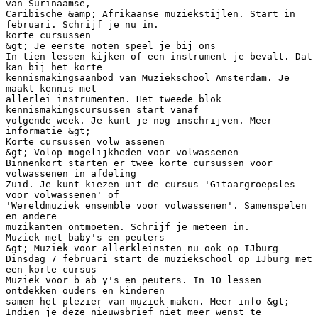
van Surinaamse,
Caribische &amp; Afrikaanse muziekstijlen. Start in
februari. Schrijf je nu in.
korte cursussen
&gt; Je eerste noten speel je bij ons
In tien lessen kijken of een instrument je bevalt. Dat
kan bij het korte
kennismakingsaanbod van Muziekschool Amsterdam. Je
maakt kennis met
allerlei instrumenten. Het tweede blok
kennismakingscursussen start vanaf
volgende week. Je kunt je nog inschrijven. Meer
informatie &gt;
Korte cursussen volw assenen
&gt; Volop mogelijkheden voor volwassenen
Binnenkort starten er twee korte cursussen voor
volwassenen in afdeling
Zuid. Je kunt kiezen uit de cursus 'Gitaargroepsles
voor volwassenen' of
'Wereldmuziek ensemble voor volwassenen'. Samenspelen
en andere
muzikanten ontmoeten. Schrijf je meteen in.
Muziek met baby's en peuters
&gt; Muziek voor allerkleinsten nu ook op IJburg
Dinsdag 7 februari start de muziekschool op IJburg met
een korte cursus
Muziek voor b ab y's en peuters. In 10 lessen
ontdekken ouders en kinderen
samen het plezier van muziek maken. Meer info &gt;
Indien je deze nieuwsbrief niet meer wenst te