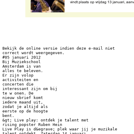
Bekijk de online versie indien deze e-mail niet
correct wordt weergegeven.
#05 januari 2012
Bij Muziekschool
Amsterdam is van
alles te beleven.
Er zijn volop
activiteiten en
concerten die
interessant zijn om bij
te w onen. De
nieuw sbrief komt
iedere maand uit,
zodat je altijd als
eerste op de hoogte
bent.
&gt; Live play: ontdek je talent met
rising popster Ruben Hein
Live Play is d&egrave; plek waar jij je muzikale
talent ontdekt. Zaterdag 14 januari