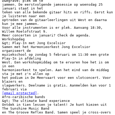
D&egrave; plek om te
jammen. De eerstvolgende jamsessie op woensdag 25
januari staat in het
teken van alle bekende gitaar hits en riffs. Eerst kun
je luisteren naar een
optreden van de gitaarleerlingen uit West en daarna
kun je mee jammen.
Voor alle instrumenten is er plek. Aanvang 18:30,
Willem Roelofstraat 9.
Meer concerten in januari? Check de agenda.
Workshopdag
&gt; Play-In met Jong Excelsior
Samen met het Harmonieorkest Jong Excelsior
organiseert de
muziekschool op zondag 5 februari om 11:30 een grote
Play-In in afdeling
West. Een workshopmiddag om te ervaren hoe het is om
in een
harmonieorkest te spelen. Aan het eind van de middag
sta je met z'n allen op
het podium in De Meervaart voor een slotconcert. Voor
blazers en
slagwerkers. Deelname is gratis. Aanmelden kan voor 1
[email protected]
.
Afro-caribische bands
&gt; The ultimate band experience
Ontdek in tien lessen je talent! Je kunt kiezen uit
The Sunshine Music Band
en The Groove Reflex Band. Samen speel je cross-overs