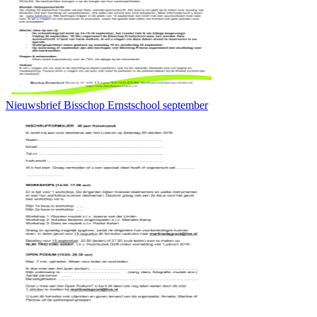
Nieuwsbrief Bisschop Ernstschool september