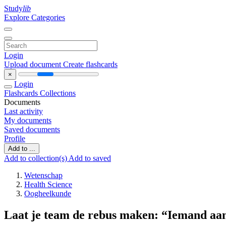
Study
lib
Explore Categories
Login
Upload document
Create flashcards
×
Login
Flashcards
Collections
Documents
Last activity
My documents
Saved documents
Profile
Add to ...
Add to collection(s)
Add to saved
Wetenschap
Health Science
Oogheelkunde
Laat je team de rebus maken: “Iemand aan 