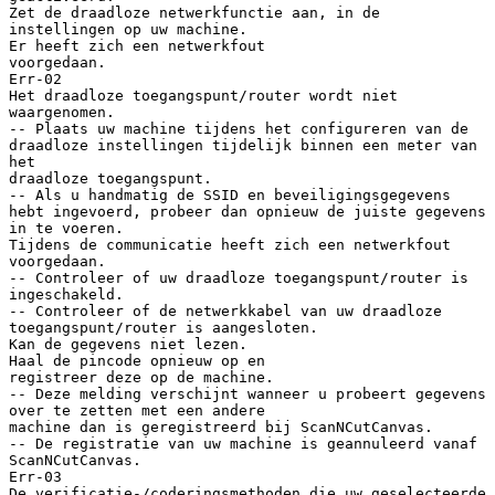
Zet de draadloze netwerkfunctie aan, in de
instellingen op uw machine.
Er heeft zich een netwerkfout
voorgedaan.
Err-02
Het draadloze toegangspunt/router wordt niet
waargenomen.
-- Plaats uw machine tijdens het configureren van de
draadloze instellingen tijdelijk binnen een meter van
het
draadloze toegangspunt.
-- Als u handmatig de SSID en beveiligingsgegevens
hebt ingevoerd, probeer dan opnieuw de juiste gegevens
in te voeren.
Tijdens de communicatie heeft zich een netwerkfout
voorgedaan.
-- Controleer of uw draadloze toegangspunt/router is
ingeschakeld.
-- Controleer of de netwerkkabel van uw draadloze
toegangspunt/router is aangesloten.
Kan de gegevens niet lezen.
Haal de pincode opnieuw op en
registreer deze op de machine.
-- Deze melding verschijnt wanneer u probeert gegevens
over te zetten met een andere
machine dan is geregistreerd bij ScanNCutCanvas.
-- De registratie van uw machine is geannuleerd vanaf
ScanNCutCanvas.
Err-03
De verificatie-/coderingsmethoden die uw geselecteerde