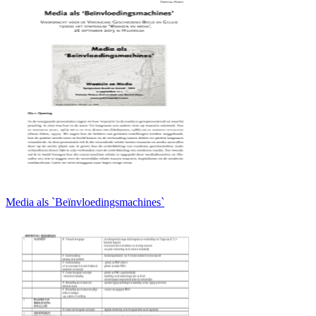
Media als `Beïnvloedingsmachines`