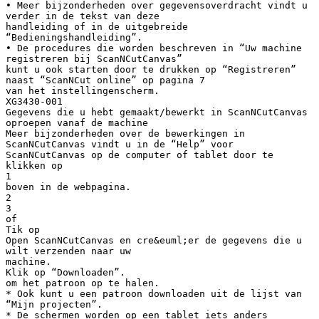
• Meer bijzonderheden over gegevensoverdracht vindt u
verder in de tekst van deze
handleiding of in de uitgebreide
“Bedieningshandleiding”.
• De procedures die worden beschreven in “Uw machine
registreren bij ScanNCutCanvas”
kunt u ook starten door te drukken op “Registreren”
naast “ScanNCut online” op pagina 7
van het instellingenscherm.
XG3430-001
Gegevens die u hebt gemaakt/bewerkt in ScanNCutCanvas
oproepen vanaf de machine
Meer bijzonderheden over de bewerkingen in
ScanNCutCanvas vindt u in de “Help” voor
ScanNCutCanvas op de computer of tablet door te
klikken op
1
boven in de webpagina.
2
3
of
Tik op
Open ScanNCutCanvas en cre&euml;er de gegevens die u
wilt verzenden naar uw
machine.
Klik op “Downloaden”.
om het patroon op te halen.
* Ook kunt u een patroon downloaden uit de lijst van
“Mijn projecten”.
* De schermen worden op een tablet iets anders