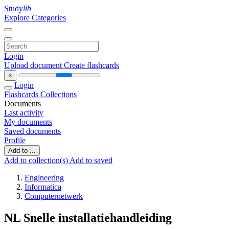
Study
lib
Explore Categories
Login
Upload document
Create flashcards
×
Login
Flashcards
Collections
Documents
Last activity
My documents
Saved documents
Profile
Add to ...
Add to collection(s)
Add to saved
Engineering
Informatica
Computernetwerk
NL Snelle installatiehandleiding