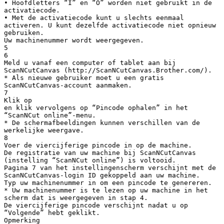
• Hoofdletters “I” en “O” worden niet gebruikt in de
activatiecode.
• Met de activatiecode kunt u slechts eenmaal
activeren. U kunt dezelfde activatiecode niet opnieuw
gebruiken.
Uw machinenummer wordt weergegeven.
5
6
Meld u vanaf een computer of tablet aan bij
ScanNCutCanvas (http://ScanNCutCanvas.Brother.com/).
* Als nieuwe gebruiker moet u een gratis
ScanNCutCanvas-account aanmaken.
7
Klik op
en klik vervolgens op “Pincode ophalen” in het
“ScanNCut online”-menu.
* De schermafbeeldingen kunnen verschillen van de
werkelijke weergave.
8
Voer de viercijferige pincode in op de machine.
De registratie van uw machine bij ScanNCutCanvas
(instelling “ScanNCut online”) is voltooid.
Pagina 7 van het instellingenscherm verschijnt met de
ScanNCutCanvas-login ID gekoppeld aan uw machine.
Typ uw machinenummer in om een pincode te genereren.
* Uw machinenummer is te lezen op uw machine in het
scherm dat is weergegeven in stap 4.
De viercijferige pincode verschijnt nadat u op
“Volgende” hebt geklikt.
Opmerking