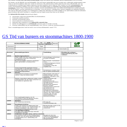
GS Tijd van burgers en stoommachines 1800-1900