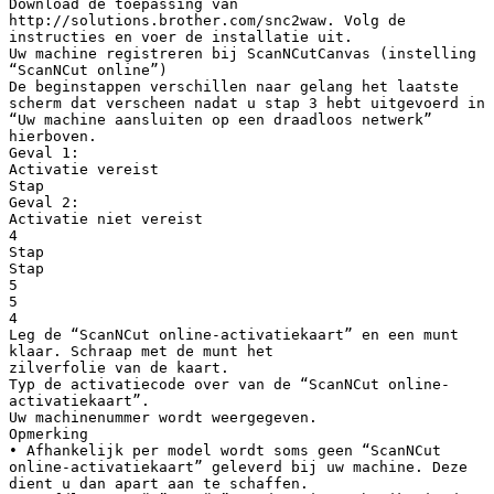
Download de toepassing van
http://solutions.brother.com/snc2waw. Volg de
instructies en voer de installatie uit.
Uw machine registreren bij ScanNCutCanvas (instelling
“ScanNCut online”)
De beginstappen verschillen naar gelang het laatste
scherm dat verscheen nadat u stap 3 hebt uitgevoerd in
“Uw machine aansluiten op een draadloos netwerk”
hierboven.
Geval 1:
Activatie vereist
Stap
Geval 2:
Activatie niet vereist
4
Stap
Stap
5
5
4
Leg de “ScanNCut online-activatiekaart” en een munt
klaar. Schraap met de munt het
zilverfolie van de kaart.
Typ de activatiecode over van de “ScanNCut online-
activatiekaart”.
Uw machinenummer wordt weergegeven.
Opmerking
• Afhankelijk per model wordt soms geen “ScanNCut
online-activatiekaart” geleverd bij uw machine. Deze
dient u dan apart aan te schaffen.