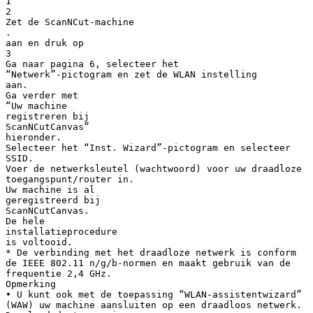
1
2
Zet de ScanNCut-machine
.
aan en druk op
3
Ga naar pagina 6, selecteer het
“Netwerk”-pictogram en zet de WLAN instelling
aan.
Ga verder met
“Uw machine
registreren bij
ScanNCutCanvas”
hieronder.
Selecteer het “Inst. Wizard”-pictogram en selecteer
SSID.
Voer de netwerksleutel (wachtwoord) voor uw draadloze
toegangspunt/router in.
Uw machine is al
geregistreerd bij
ScanNCutCanvas.
De hele
installatieprocedure
is voltooid.
* De verbinding met het draadloze netwerk is conform
de IEEE 802.11 n/g/b-normen en maakt gebruik van de
frequentie 2,4 GHz.
Opmerking
• U kunt ook met de toepassing “WLAN-assistentwizard”
(WAW) uw machine aansluiten op een draadloos netwerk.