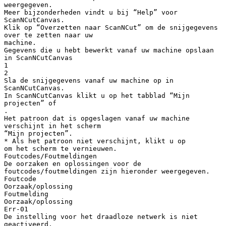
weergegeven.
Meer bijzonderheden vindt u bij “Help” voor
ScanNCutCanvas.
Klik op “Overzetten naar ScanNCut” om de snijgegevens
over te zetten naar uw
machine.
Gegevens die u hebt bewerkt vanaf uw machine opslaan
in ScanNCutCanvas
1
2
Sla de snijgegevens vanaf uw machine op in
ScanNCutCanvas.
In ScanNCutCanvas klikt u op het tabblad “Mijn
projecten” of
.
Het patroon dat is opgeslagen vanaf uw machine
verschijnt in het scherm
“Mijn projecten”.
* Als het patroon niet verschijnt, klikt u op
om het scherm te vernieuwen.
Foutcodes/Foutmeldingen
De oorzaken en oplossingen voor de
foutcodes/foutmeldingen zijn hieronder weergegeven.
Foutcode
Oorzaak/oplossing
Foutmelding
Oorzaak/oplossing
Err-01
De instelling voor het draadloze netwerk is niet
geactiveerd.