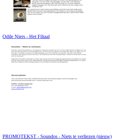
Odile Niers - Het Filiaal
PROMOTEKST - Soundos - Niets te verliezen (nieuw)