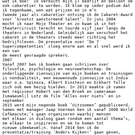
wat ik doe!” Ik verkocht mijn IT bedrijf en besloot om
ook cabaretier te worden. Ik klom op ieder podium dat
ik tegenkwam, won wat prijzen en in m’n
tweede jaar als cabaretier ontving ik de Cabaret-Award
voor ‘Grootst aanstormend talent’. In juni 2004
mocht ik naar Mojo Theater en zo kwam ik in het
theatercircuit terecht en tourde vijf jaar langs de
theaters in Nederland. Geleidelijk aan verschoof het
cabaret in de theaters steeds meer richting het
bedrijfsleven. De presentatie over ‘De 7
Supercompetenties’ sloeg enorm aan en al snel werd ik
een van
de meest gevraagde sprekers.
2007
Vanaf 2007 ben ik boeken gaan schrijven over
filosofie, psychologie en neurowetenschap. De
onderliggende zienswijze van mijn boeken en trainingen
is nondualiteit, een eeuwenoude zienswijze uit India
waar o.a. Spinoza, Albert Einstein en Eckhart Tolle
zich ook mee bezig hielden. In 2013 maakte ik samen
met regisseur Robert van den Broek en cameraman
Isma&euml;l Lotz de film ‘Alles over niets’ en in
september
2015 werd mijn negende boek ‘Uitzoomen’ gepubliceerd.
Samen met manager Jaap Voerman ben ik vanaf 2008 World
Caf&eacute;’s gaan organiseren waarbij mensen
met elkaar in dialoog gaan rondom een aantal thema’s,
om elkaar te inspireren en om te komen tot
nieuwe idee&euml;n. Vanaf 2014 ben ik de
presentatie/training ‘Anders Kijken!’ gaan geven,