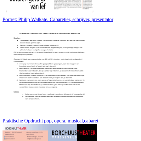
Portret: Philip Walkate. Cabaretier, schrijver, presentator
Praktische Opdracht pop, opera, musical,cabaret