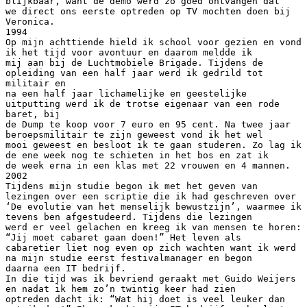
blijkbaar, want de demo werd zo goed ontvangen dat
we direct ons eerste optreden op TV mochten doen bij
Veronica.
1994
Op mijn achttiende hield ik school voor gezien en vond
ik het tijd voor avontuur en daarom meldde ik
mij aan bij de Luchtmobiele Brigade. Tijdens de
opleiding van een half jaar werd ik gedrild tot
militair en
na een half jaar lichamelijke en geestelijke
uitputting werd ik de trotse eigenaar van een rode
baret, bij
de Dump te koop voor 7 euro en 95 cent. Na twee jaar
beroepsmilitair te zijn geweest vond ik het wel
mooi geweest en besloot ik te gaan studeren. Zo lag ik
de ene week nog te schieten in het bos en zat ik
de week erna in een klas met 22 vrouwen en 4 mannen.
2002
Tijdens mijn studie begon ik met het geven van
lezingen over een scriptie die ik had geschreven over
‘De evolutie van het menselijk bewustzijn’, waarmee ik
tevens ben afgestudeerd. Tijdens die lezingen
werd er veel gelachen en kreeg ik van mensen te horen:
“Jij moet cabaret gaan doen!” Het leven als
cabaretier liet nog even op zich wachten want ik werd
na mijn studie eerst festivalmanager en begon
daarna een IT bedrijf.
In die tijd was ik bevriend geraakt met Guido Weijers
en nadat ik hem zo’n twintig keer had zien
optreden dacht ik: “Wat hij doet is veel leuker dan