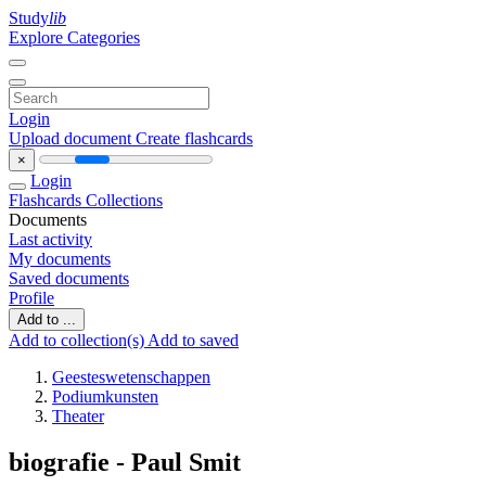
Study
lib
Explore Categories
Login
Upload document
Create flashcards
×
Login
Flashcards
Collections
Documents
Last activity
My documents
Saved documents
Profile
Add to ...
Add to collection(s)
Add to saved
Geesteswetenschappen
Podiumkunsten
Theater
biografie - Paul Smit