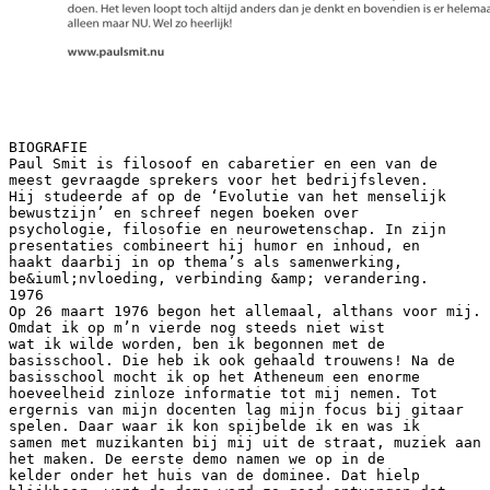
BIOGRAFIE
Paul Smit is filosoof en cabaretier en een van de
meest gevraagde sprekers voor het bedrijfsleven.
Hij studeerde af op de ‘Evolutie van het menselijk
bewustzijn’ en schreef negen boeken over
psychologie, filosofie en neurowetenschap. In zijn
presentaties combineert hij humor en inhoud, en
haakt daarbij in op thema’s als samenwerking,
be&iuml;nvloeding, verbinding &amp; verandering.
1976
Op 26 maart 1976 begon het allemaal, althans voor mij.
Omdat ik op m’n vierde nog steeds niet wist
wat ik wilde worden, ben ik begonnen met de
basisschool. Die heb ik ook gehaald trouwens! Na de
basisschool mocht ik op het Atheneum een enorme
hoeveelheid zinloze informatie tot mij nemen. Tot
ergernis van mijn docenten lag mijn focus bij gitaar
spelen. Daar waar ik kon spijbelde ik en was ik
samen met muzikanten bij mij uit de straat, muziek aan
het maken. De eerste demo namen we op in de
kelder onder het huis van de dominee. Dat hielp