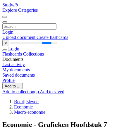
Study
lib
Explore Categories
Login
Upload document
Create flashcards
×
Login
Flashcards
Collections
Documents
Last activity
My documents
Saved documents
Profile
Add to ...
Add to collection(s)
Add to saved
Bedrijfsleven
Economie
Macro-economie
Economie - Grafieken Hoofdstuk 7