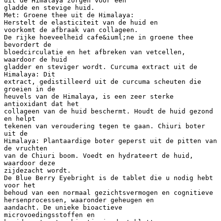
uit de Himalaya zorgen voor een
gladde en stevige huid.
Met: Groene thee uit de Himalaya:
Herstelt de elasticiteit van de huid en
voorkomt de afbraak van collageen.
De rijke hoeveelheid cafe&iuml;ne in groene thee
bevordert de
bloedcirculatie en het afbreken van vetcellen,
waardoor de huid
gladder en steviger wordt. Curcuma extract uit de
Himalaya: Dit
extract, gedistilleerd uit de curcuma scheuten die
groeien in de
heuvels van de Himalaya, is een zeer sterke
antioxidant dat het
collageen van de huid beschermt. Houdt de huid gezond
en helpt
tekenen van veroudering tegen te gaan. Chiuri boter
uit de
Himalaya: Plantaardige boter geperst uit de pitten van
de vruchten
van de Chiuri boom. Voedt en hydrateert de huid,
waardoor deze
zijdezacht wordt.
De Blue Berry Eyebright is de tablet die u nodig hebt
voor het
behoud van een normaal gezichtsvermogen en cognitieve
hersenprocessen, waaronder geheugen en
aandacht. De unieke bioactieve
microvoedingsstoffen en