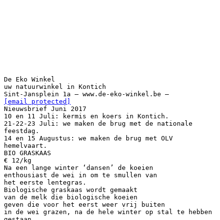
De Eko Winkel
uw natuurwinkel in Kontich
Sint-Jansplein 1a – www.de-eko-winkel.be –
[email protected]
Nieuwsbrief Juni 2017
10 en 11 Juli: kermis en koers in Kontich.
21-22-23 Juli: we maken de brug met de nationale
feestdag.
14 en 15 Augustus: we maken de brug met OLV
hemelvaart.
BIO GRASKAAS
€ 12/kg
Na een lange winter ‘dansen’ de koeien
enthousiast de wei in om te smullen van
het eerste lentegras.
Biologische graskaas wordt gemaakt
van de melk die biologische koeien
geven die voor het eerst weer vrij buiten
in de wei grazen, na de hele winter op stal te hebben
gestaan.