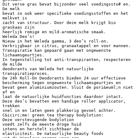
Dit verse gras bevat bijzonder veel voedingssto# en.
De melk
bevat zo ook weer specifieke voedingsstoffen en het
melkvet is
zacht van structuur. Door deze melk krijgt bio
graskaas zijn
heerlijk romige en mild-aromatische smaak.
Weleda Deo’s!
Nieuw in het Weleda gamma, 3 deo’s roll-on.
Verkrijgbaar in citrus, granaatappel en voor mannen.
Transpiratie kan gepaard gaan met ongewenste
lichaamsgeurtjes.
In tegenstelling tot anti-transpiranten, respecteren
de milde
deodorants van Weleda het natuurlijke
transpiratieproces.
De 24h Roll-On Deodorants bieden 24 uur effectieve
bescherming tegen ongewenste lichaamsgeurtjes en
bevat geen aluminiumzouten. Sluit de pori&euml;n niet
af en
laat de natuurlijke huidfuncties daardoor intact.
Deze deo’s bevatten een handige roller applicator,
trekken
snel in en laten geen plakkerig gevoel achter.
C&icirc;me: green tea therapy bodylotion:
Deze verstevigende bodylotion
voedt zelfs de meeste droge huid
intens en herstelt zichtbaar de
elasticiteit. De natuurlijke beauty foods