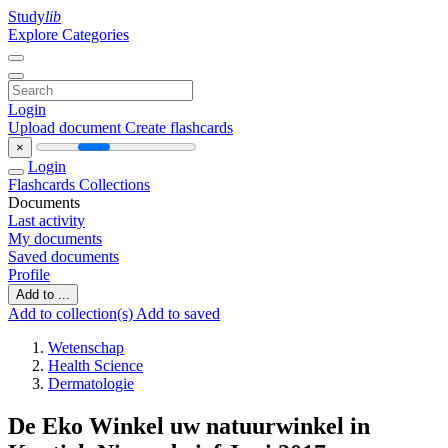
Study
lib
Explore Categories
Login
Upload document
Create flashcards
×
Login
Flashcards
Collections
Documents
Last activity
My documents
Saved documents
Profile
Add to ...
Add to collection(s)
Add to saved
Wetenschap
Health Science
Dermatologie
De Eko Winkel uw natuurwinkel in