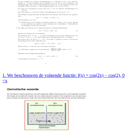
1. We beschouwen de volgende functie: f(x) = cos(2x) − cos(2), 0
<x