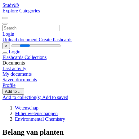
Study
lib
Explore Categories
Login
Upload document
Create flashcards
×
Login
Flashcards
Collections
Documents
Last activity
My documents
Saved documents
Profile
Add to ...
Add to collection(s)
Add to saved
Wetenschap
Milieuwetenschappen
Environmental Chemistry
Belang van planten