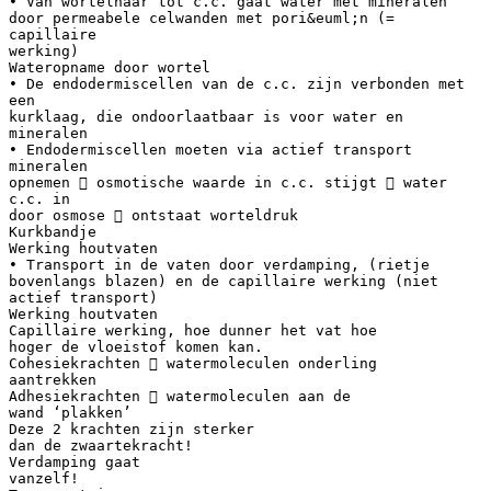
• Van wortelhaar tot c.c. gaat water met mineralen
door permeabele celwanden met pori&euml;n (=
capillaire
werking)
Wateropname door wortel
• De endodermiscellen van de c.c. zijn verbonden met
een
kurklaag, die ondoorlaatbaar is voor water en
mineralen
• Endodermiscellen moeten via actief transport
mineralen
opnemen  osmotische waarde in c.c. stijgt  water
c.c. in
door osmose  ontstaat worteldruk
Kurkbandje
Werking houtvaten
• Transport in de vaten door verdamping, (rietje
bovenlangs blazen) en de capillaire werking (niet
actief transport)
Werking houtvaten
Capillaire werking, hoe dunner het vat hoe
hoger de vloeistof komen kan.
Cohesiekrachten  watermoleculen onderling
aantrekken
Adhesiekrachten  watermoleculen aan de
wand ‘plakken’
Deze 2 krachten zijn sterker
dan de zwaartekracht!
Verdamping gaat
vanzelf!