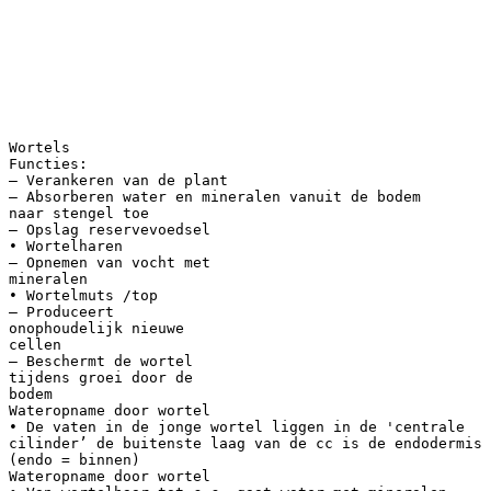
Wortels
Functies:
– Verankeren van de plant
– Absorberen water en mineralen vanuit de bodem
naar stengel toe
– Opslag reservevoedsel
• Wortelharen
– Opnemen van vocht met
mineralen
• Wortelmuts /top
– Produceert
onophoudelijk nieuwe
cellen
– Beschermt de wortel
tijdens groei door de
bodem
Wateropname door wortel
• De vaten in de jonge wortel liggen in de 'centrale
cilinder’ de buitenste laag van de cc is de endodermis
(endo = binnen)
Wateropname door wortel