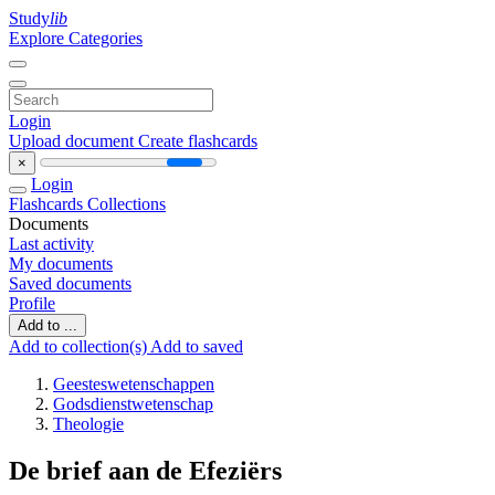
Study
lib
Explore Categories
Login
Upload document
Create flashcards
×
Login
Flashcards
Collections
Documents
Last activity
My documents
Saved documents
Profile
Add to ...
Add to collection(s)
Add to saved
Geesteswetenschappen
Godsdienstwetenschap
Theologie
De brief aan de Efeziërs