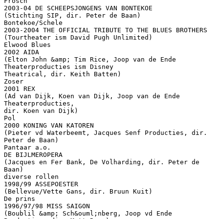
Frosch
2003-04 DE SCHEEPSJONGENS VAN BONTEKOE
(Stichting SIP, dir. Peter de Baan)
Bontekoe/Schele
2003-2004 THE OFFICIAL TRIBUTE TO THE BLUES BROTHERS
(Tourtheater ism David Pugh Unlimited)
Elwood Blues
2002 AIDA
(Elton John &amp; Tim Rice, Joop van de Ende
Theaterproducties ism Disney
Theatrical, dir. Keith Batten)
Zoser
2001 REX
(Ad van Dijk, Koen van Dijk, Joop van de Ende
Theaterproducties,
dir. Koen van Dijk)
Pol
2000 KONING VAN KATOREN
(Pieter vd Waterbeemt, Jacques Senf Producties, dir.
Peter de Baan)
Pantaar a.o.
DE BIJLMEROPERA
(Jacques en Fer Bank, De Volharding, dir. Peter de
Baan)
diverse rollen
1998/99 ASSEPOESTER
(Bellevue/Vette Gans, dir. Bruun Kuit)
De prins
1996/97/98 MISS SAIGON
(Boublil &amp; Sch&ouml;nberg, Joop vd Ende