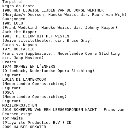
Terpstra)
Negro da Ponte
1986 HET EEUWIGE LIJDEN VAN DE JONGE WERTHER
(Meijdam/v Deursen, Handke Weiss, dir. Ruurd van Wijk)
Buurjongen
1985 LULU
(Frank Wedekind, Handke Weiss, dir. Johnny Kuiper)
Jack the Ripper
1983 THE LEEUW UIT HET WESTEN
(Universiteitstheater, dir. Bruce Gray)
Baron v. Nopsen
1975 BOCCACCIO
Franz von Supp&eacute;, Nederlandse Opera Stichting,
dir. Jaap Mosterd)
Fresco
1974 ORPHEE EN L’ENFERS
(Offenbach, Nederlandse Opera Stichting)
Figurant
LUCIA DI LAMMERMOOR
(Nederlandse Operastichting)
Figurant
TOSCA
(Nederlandse Operastichting)
Figurant
MUZIEKPROJECTEN
2010 SCHERVEN VAN EEN LEEGGEDRONKEN NACHT – Frans van
Deursen zingt
Tom Waits
(Playwrite Producties B.V.) CD
2009 HAUSER ORKATER