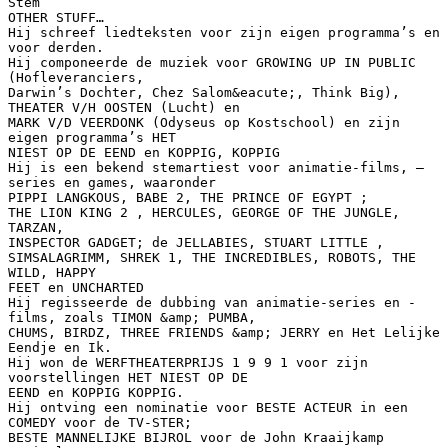
Stem
OTHER STUFF…
Hij schreef liedteksten voor zijn eigen programma’s en
voor derden.
Hij componeerde de muziek voor GROWING UP IN PUBLIC
(Hofleveranciers,
Darwin’s Dochter, Chez Salom&eacute;, Think Big),
THEATER V/H OOSTEN (Lucht) en
MARK V/D VEERDONK (Odyseus op Kostschool) en zijn
eigen programma’s HET
NIEST OP DE EEND en KOPPIG, KOPPIG
Hij is een bekend stemartiest voor animatie-films, –
series en games, waaronder
PIPPI LANGKOUS, BABE 2, THE PRINCE OF EGYPT ;
THE LION KING 2 , HERCULES, GEORGE OF THE JUNGLE,
TARZAN,
INSPECTOR GADGET; de JELLABIES, STUART LITTLE ,
SIMSALAGRIMM, SHREK 1, THE INCREDIBLES, ROBOTS, THE
WILD, HAPPY
FEET en UNCHARTED
Hij regisseerde de dubbing van animatie-series en -
films, zoals TIMON &amp; PUMBA,
CHUMS, BIRDZ, THREE FRIENDS &amp; JERRY en Het Lelijke
Eendje en Ik.
Hij won de WERFTHEATERPRIJS 1 9 9 1 voor zijn
voorstellingen HET NIEST OP DE
EEND en KOPPIG KOPPIG.
Hij ontving een nominatie voor BESTE ACTEUR in een
COMEDY voor de TV-STER;
BESTE MANNELIJKE BIJROL voor de John Kraaijkamp