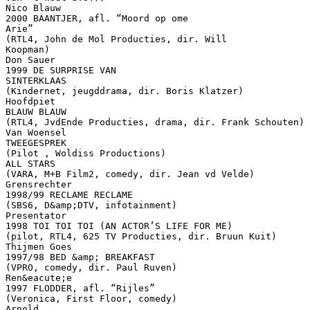
Nico Blauw
2000 BAANTJER, afl. “Moord op ome
Arie”
(RTL4, John de Mol Producties, dir. Will
Koopman)
Don Sauer
1999 DE SURPRISE VAN
SINTERKLAAS
(Kindernet, jeugddrama, dir. Boris Klatzer)
Hoofdpiet
BLAUW BLAUW
(RTL4, JvdEnde Producties, drama, dir. Frank Schouten)
Van Woensel
TWEEGESPREK
(Pilot , Woldiss Productions)
ALL STARS
(VARA, M+B Film2, comedy, dir. Jean vd Velde)
Grensrechter
1998/99 RECLAME RECLAME
(SBS6, D&amp;DTV, infotainment)
Presentator
1998 TOI TOI TOI (AN ACTOR’S LIFE FOR ME)
(pilot, RTL4, 625 TV Producties, dir. Bruun Kuit)
Thijmen Goes
1997/98 BED &amp; BREAKFAST
(VPRO, comedy, dir. Paul Ruven)
Ren&eacute;e
1997 FLODDER, afl. “Rijles”
(Veronica, First Floor, comedy)
Arnold