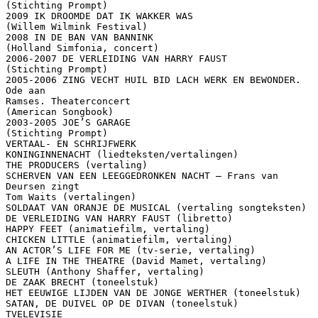
(Stichting Prompt)
2009 IK DROOMDE DAT IK WAKKER WAS
(Willem Wilmink Festival)
2008 IN DE BAN VAN BANNINK
(Holland Simfonia, concert)
2006-2007 DE VERLEIDING VAN HARRY FAUST
(Stichting Prompt)
2005-2006 ZING VECHT HUIL BID LACH WERK EN BEWONDER.
Ode aan
Ramses. Theaterconcert
(American Songbook)
2003-2005 JOE’S GARAGE
(Stichting Prompt)
VERTAAL- EN SCHRIJFWERK
KONINGINNENACHT (liedteksten/vertalingen)
THE PRODUCERS (vertaling)
SCHERVEN VAN EEN LEEGGEDRONKEN NACHT – Frans van
Deursen zingt
Tom Waits (vertalingen)
SOLDAAT VAN ORANJE DE MUSICAL (vertaling songteksten)
DE VERLEIDING VAN HARRY FAUST (libretto)
HAPPY FEET (animatiefilm, vertaling)
CHICKEN LITTLE (animatiefilm, vertaling)
AN ACTOR’S LIFE FOR ME (tv-serie, vertaling)
A LIFE IN THE THEATRE (David Mamet, vertaling)
SLEUTH (Anthony Shaffer, vertaling)
DE ZAAK BRECHT (toneelstuk)
HET EEUWIGE LIJDEN VAN DE JONGE WERTHER (toneelstuk)
SATAN, DE DUIVEL OP DE DIVAN (toneelstuk)
TVELEVISIE