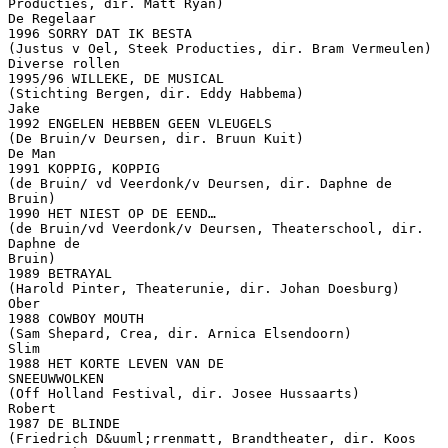
Producties, dir. Matt Ryan)
De Regelaar
1996 SORRY DAT IK BESTA
(Justus v Oel, Steek Producties, dir. Bram Vermeulen)
Diverse rollen
1995/96 WILLEKE, DE MUSICAL
(Stichting Bergen, dir. Eddy Habbema)
Jake
1992 ENGELEN HEBBEN GEEN VLEUGELS
(De Bruin/v Deursen, dir. Bruun Kuit)
De Man
1991 KOPPIG, KOPPIG
(de Bruin/ vd Veerdonk/v Deursen, dir. Daphne de
Bruin)
1990 HET NIEST OP DE EEND…
(de Bruin/vd Veerdonk/v Deursen, Theaterschool, dir.
Daphne de
Bruin)
1989 BETRAYAL
(Harold Pinter, Theaterunie, dir. Johan Doesburg)
Ober
1988 COWBOY MOUTH
(Sam Shepard, Crea, dir. Arnica Elsendoorn)
Slim
1988 HET KORTE LEVEN VAN DE
SNEEUWWOLKEN
(Off Holland Festival, dir. Josee Hussaarts)
Robert
1987 DE BLINDE
(Friedrich D&uuml;rrenmatt, Brandtheater, dir. Koos