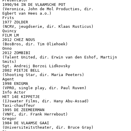
Presentator
1990/94 IN DE VLAAMSCHE POT
(Veronica, John de Mol Producties, dir.
Egbert van Hees a.o.)
Frits
1977 ZOLDER
(NCRV, jeugdserie, dir. Klaas Rusticus)
Quincy
FILM LM
2012 CHEZ NOUS
(BosBros, dir. Tim Oliehoek)
Onno
2012 ZOMBIBI
(Talent United, dir. Erwin van den Eshof, Martijn
Smits)
Sgt. Andreij Borzoi Lidkovsky
2002 PIETJE BELL
(Shooting Star, dir. Maria Peeters)
Agent
1998 ENIGMA
(VPRO, single play, dir. Paul Ruven)
Info Actor
HET 14E KIPPETJE
(IJswater Films, dir. Hany Abu-Assad)
Taxi-chauffeur
1995 DE ZEEMEERMAN
(VNFC, dir. Frank Herrebout)
Gregor
1984 DE VLAAMSE GAAI
(Universiteitstheater, dir. Bruce Gray)