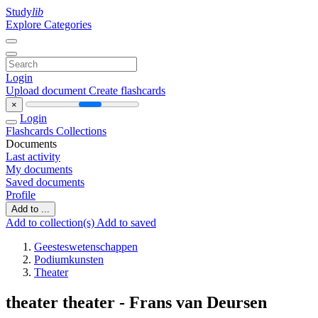
Study
lib
Explore Categories
Login
Upload document
Create flashcards
×
Login
Flashcards
Collections
Documents
Last activity
My documents
Saved documents
Profile
Add to ...
Add to collection(s)
Add to saved
Geesteswetenschappen
Podiumkunsten
Theater
theater theater - Frans van Deursen