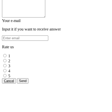
Your e-mail
Input it if you want to receive answer
Rate us
1
2
3
4
5
Cancel
Send