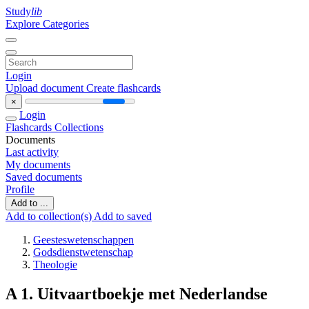
Study
lib
Explore Categories
Login
Upload document
Create flashcards
×
Login
Flashcards
Collections
Documents
Last activity
My documents
Saved documents
Profile
Add to ...
Add to collection(s)
Add to saved
Geesteswetenschappen
Godsdienstwetenschap
Theologie
A 1. Uitvaartboekje met Nederlandse