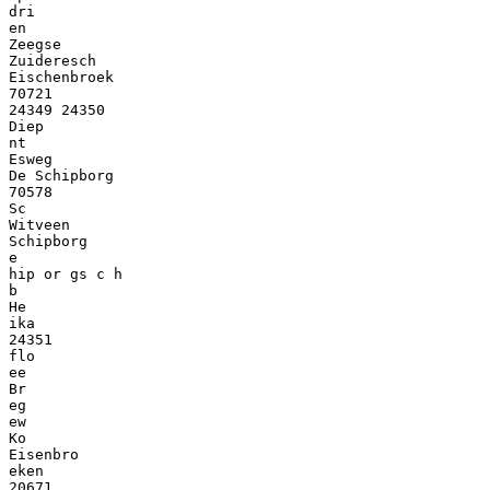
dri
en
Zeegse
Zuideresch
Eischenbroek
70721
24349 24350
Diep
nt
Esweg
De Schipborg
70578
Sc
Witveen
Schipborg
e
hip or gs c h
b
He
ika
24351
flo
ee
Br
eg
ew
Ko
Eisenbro
eken
20671