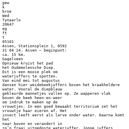
gew
k
broe
Wed
Tynaarlo
20647
eg
ft
t
05101
Assen, Stationsplein 1, 0592
31 04 24. Assen – beginpunt:
ca. 15 km.
Gagelveen
Opnieuw kruist het pad
het Oudemolensche Diep.
Dit is een mooie plek om
waterjuffers te spotten.
Van eind mei tot augustus
dansen hier weidebeekjuffers boven het kraakheldere
water. Vooral de diepblauw
gekleurde mannetjes vallen op. Ze wapperen vlak
boven de beek heen-en-weer
om indruk te maken op de
vrouwtjes. In een goed bewaakt territorium zet het
vrouwtje haar eieren af. Het
insect leeft eerst als larve onder water. Daarna komt
het
naar boven en verandert in
zo’n fraai uitgedoste waterjuffer. Jonge juffers