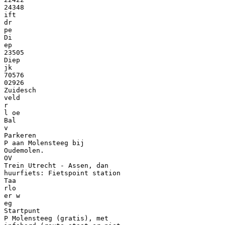
24348
ift
dr
pe
Di
ep
23505
Diep
jk
70576
02926
Zuidesch
veld
r
l oe
Bal
v
Parkeren
P aan Molensteeg bij
Oudemolen.
OV
Trein Utrecht - Assen, dan
huurfiets: Fietspoint station
Taa
rlo
er w
eg
Startpunt
P Molensteeg (gratis), met