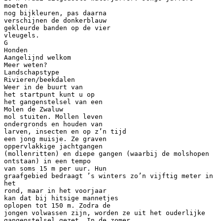
moeten
nog bijkleuren, pas daarna
verschijnen de donkerblauw
gekleurde banden op de vier
vleugels.
G
Honden
Aangelijnd welkom
Meer weten?
Landschapstype
Rivieren/beekdalen
Weer in de buurt van
het startpunt kunt u op
het gangenstelsel van een
Molen de Zwaluw
mol stuiten. Mollen leven
ondergronds en houden van
larven, insecten en op z’n tijd
een jong muisje. Ze graven
oppervlakkige jachtgangen
(mollenritten) en diepe gangen (waarbij de molshopen
ontstaan) in een tempo
van soms 15 m per uur. Hun
graafgebied bedraagt ’s winters zo’n vijftig meter in
het
rond, maar in het voorjaar
kan dat bij hitsige mannetjes
oplopen tot 150 m. Zodra de
jongen volwassen zijn, worden ze uit het ouderlijke
gangenstelsel gezet. In de zomer