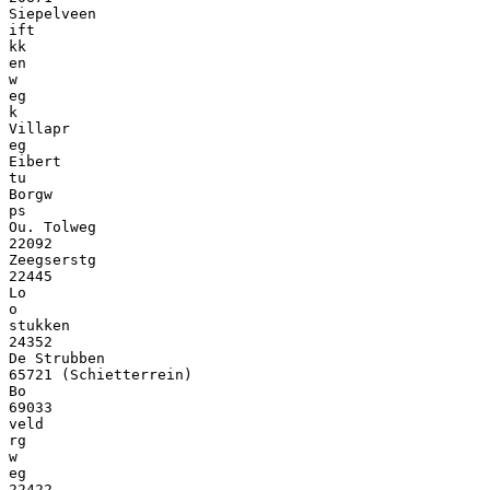
Siepelveen
ift
kk
en
w
eg
k
Villapr
eg
Eibert
tu
Borgw
ps
Ou. Tolweg
22092
Zeegserstg
22445
Lo
o
stukken
24352
De Strubben
65721 (Schietterrein)
Bo
69033
veld
rg
w
eg
22422