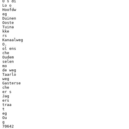
O s di
Lo o
Hoofdw
eg
Duinen
Ooste
Tuina
kke
rs
Kanaalweg
O.
ol ens
che
Oudem
selen
mo
de weg
Taarlo
weg
Gasterse
che
er s
Jag
ers
traa
t
eg
Ou
g
70642