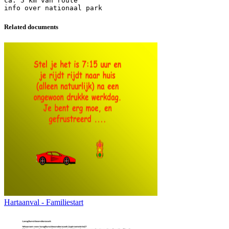
ca. 5 km van route
Related documents
Hartaanval - Familiestart