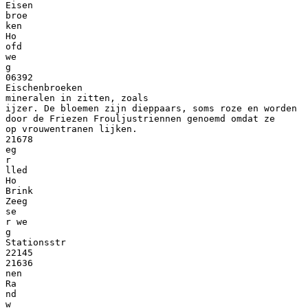
Eisen
broe
ken
Ho
ofd
we
g
06392
Eischenbroeken
mineralen in zitten, zoals
ijzer. De bloemen zijn dieppaars, soms roze en worden
door de Friezen Frouljustriennen genoemd omdat ze
op vrouwentranen lijken.
21678
eg
r
lled
Ho
Brink
Zeeg
se
r we
g
Stationsstr
22145
21636
nen
Ra
nd
w