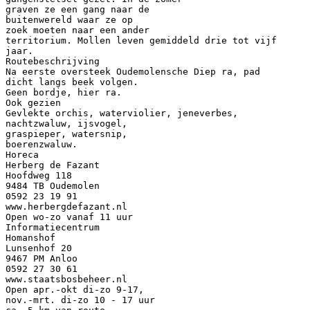
graven ze een gang naar de
buitenwereld waar ze op
zoek moeten naar een ander
territorium. Mollen leven gemiddeld drie tot vijf
jaar.
Routebeschrijving
Na eerste oversteek Oudemolensche Diep ra, pad
dicht langs beek volgen.
Geen bordje, hier ra.
Ook gezien
Gevlekte orchis, waterviolier, jeneverbes,
nachtzwaluw, ijsvogel,
graspieper, watersnip,
boerenzwaluw.
Horeca
Herberg de Fazant
Hoofdweg 118
9484 TB Oudemolen
0592 23 19 91
www.herbergdefazant.nl
Open wo-zo vanaf 11 uur
Informatiecentrum
Homanshof
Lunsenhof 20
9467 PM Anloo
0592 27 30 61
www.staatsbosbeheer.nl
Open apr.-okt di-zo 9-17,
nov.-mrt. di-zo 10 - 17 uur