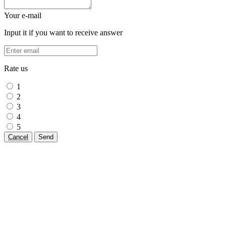
Your e-mail
Input it if you want to receive answer
Rate us
1
2
3
4
5
Cancel
Send