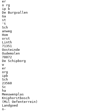
er
o rg
ip b
De Burgvallen
Ga
st
't
Sch
anweg
Hom
orst
Linth
71351
Oosteinde
Oudemolen
70072
De Schipborg
w
er
org
ipb
Sch
23560
Sc
ha
Meeuwenplas
Kniphorstbosch
(Mil Oefenterrein)
Landgoed
n-