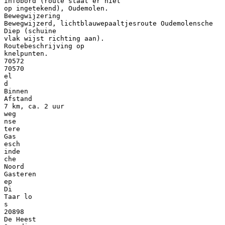
infobord (route staat er niet
op ingetekend), Oudemolen.
Bewegwijzering
Bewegwijzerd, lichtblauwepaaltjesroute Oudemolensche
Diep (schuine
vlak wijst richting aan).
Routebeschrijving op
knelpunten.
70572
70570
el
d
Binnen
Afstand
7 km, ca. 2 uur
weg
nse
tere
Gas
esch
inde
che
Noord
Gasteren
ep
Di
Taar lo
s
20898
De Heest