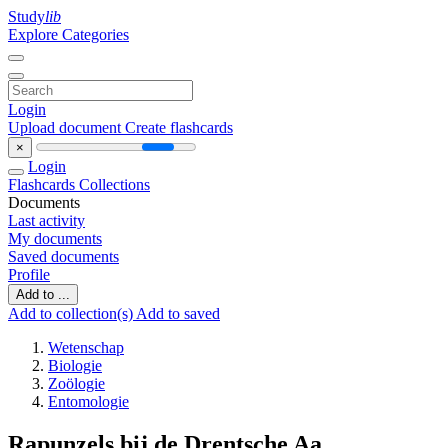
Study
lib
Explore Categories
Login
Upload document
Create flashcards
×
Login
Flashcards
Collections
Documents
Last activity
My documents
Saved documents
Profile
Add to ...
Add to collection(s)
Add to saved
Wetenschap
Biologie
Zoölogie
Entomologie
Rapunzels bij de Drentsche Aa