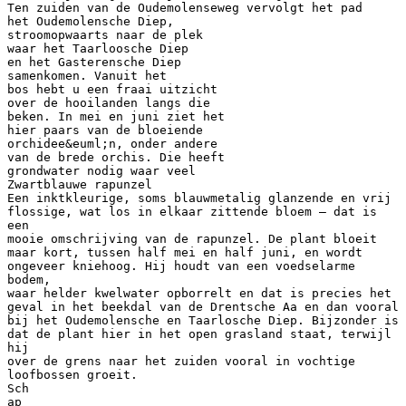
Ten zuiden van de Oudemolenseweg vervolgt het pad
het Oudemolensche Diep,
stroomopwaarts naar de plek
waar het Taarloosche Diep
en het Gasterensche Diep
samenkomen. Vanuit het
bos hebt u een fraai uitzicht
over de hooilanden langs die
beken. In mei en juni ziet het
hier paars van de bloeiende
orchidee&euml;n, onder andere
van de brede orchis. Die heeft
grondwater nodig waar veel
Zwartblauwe rapunzel
Een inktkleurige, soms blauwmetalig glanzende en vrij
flossige, wat los in elkaar zittende bloem – dat is
een
mooie omschrijving van de rapunzel. De plant bloeit
maar kort, tussen half mei en half juni, en wordt
ongeveer kniehoog. Hij houdt van een voedselarme
bodem,
waar helder kwelwater opborrelt en dat is precies het
geval in het beekdal van de Drentsche Aa en dan vooral
bij het Oudemolensche en Taarlosche Diep. Bijzonder is
dat de plant hier in het open grasland staat, terwijl
hij
over de grens naar het zuiden vooral in vochtige
loofbossen groeit.
Sch
ap