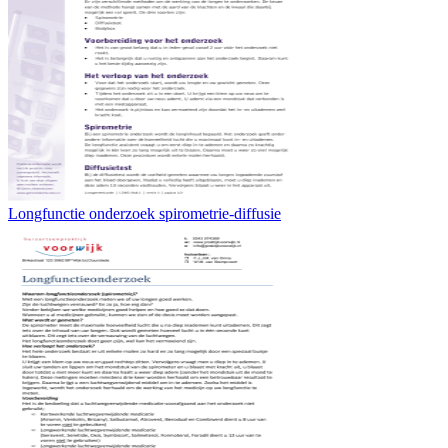
Longfunctie onderzoek spirometrie-diffusie