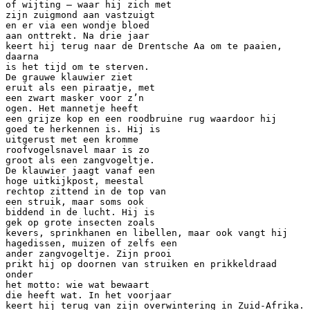
of wijting – waar hij zich met
zijn zuigmond aan vastzuigt
en er via een wondje bloed
aan onttrekt. Na drie jaar
keert hij terug naar de Drentsche Aa om te paaien,
daarna
is het tijd om te sterven.
De grauwe klauwier ziet
eruit als een piraatje, met
een zwart masker voor z’n
ogen. Het mannetje heeft
een grijze kop en een roodbruine rug waardoor hij
goed te herkennen is. Hij is
uitgerust met een kromme
roofvogelsnavel maar is zo
groot als een zangvogeltje.
De klauwier jaagt vanaf een
hoge uitkijkpost, meestal
rechtop zittend in de top van
een struik, maar soms ook
biddend in de lucht. Hij is
gek op grote insecten zoals
kevers, sprinkhanen en libellen, maar ook vangt hij
hagedissen, muizen of zelfs een
ander zangvogeltje. Zijn prooi
prikt hij op doornen van struiken en prikkeldraad
onder
het motto: wie wat bewaart
die heeft wat. In het voorjaar
keert hij terug van zijn overwintering in Zuid-Afrika.