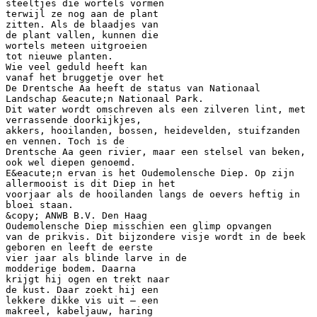
steeltjes die wortels vormen
terwijl ze nog aan de plant
zitten. Als de blaadjes van
de plant vallen, kunnen die
wortels meteen uitgroeien
tot nieuwe planten.
Wie veel geduld heeft kan
vanaf het bruggetje over het
De Drentsche Aa heeft de status van Nationaal
Landschap &eacute;n Nationaal Park.
Dit water wordt omschreven als een zilveren lint, met
verrassende doorkijkjes,
akkers, hooilanden, bossen, heidevelden, stuifzanden
en vennen. Toch is de
Drentsche Aa geen rivier, maar een stelsel van beken,
ook wel diepen genoemd.
E&eacute;n ervan is het Oudemolensche Diep. Op zijn
allermooist is dit Diep in het
voorjaar als de hooilanden langs de oevers heftig in
bloei staan.
&copy; ANWB B.V. Den Haag
Oudemolensche Diep misschien een glimp opvangen
van de prikvis. Dit bijzondere visje wordt in de beek
geboren en leeft de eerste
vier jaar als blinde larve in de
modderige bodem. Daarna
krijgt hij ogen en trekt naar
de kust. Daar zoekt hij een
lekkere dikke vis uit – een
makreel, kabeljauw, haring