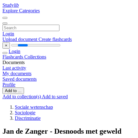
Study
lib
Explore Categories
Login
Upload document
Create flashcards
×
Login
Flashcards
Collections
Documents
Last activity
My documents
Saved documents
Profile
Add to ...
Add to collection(s)
Add to saved
Sociale wetenschap
Sociologie
Discriminatie
Jan de Zanger - Desnoods met geweld