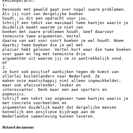
Keuzeopdracht:
1.
Desnoods met geweld gaat over nogal zware problemen.
Als jij niet van dergelijke boeken
houdt, is dit een opdracht voor jou.
Schrijf een tekst van maximaal twee kantjes waarin je
duidelijk maakt waarom je niet van
boeken met zware problemen houdt. Geef daarvoor
tenminste twee argumenten. Vertel
daarna van wat voor soort boeken je wel houdt. Noem
daarbij twee boeken die je wel met
plezier hebt gelezen. Vertel kort waar die twee boeken
over gaan en leg met tenminste drie
argumenten uit waarom jij ze zo aantrekkelijk vond.
Of
2.
Je kunt ook positief aankijken tegen de komst van
allerlei buitenlanders naar Nederland. Ze
maken onze maatschappij niet alleen ingewikkelder,
maar ook afwisselender, leuker en
interessanter. Denk maar een aan sporters en
popmusici.
Schrijf een tekst van ongeveer twee kantjes waarin je
met concrete voorbeelden en
argumenten duidelijk maakt dat dergelijke mensen
kennelijk een positieve bijdrage aan de
Related documents