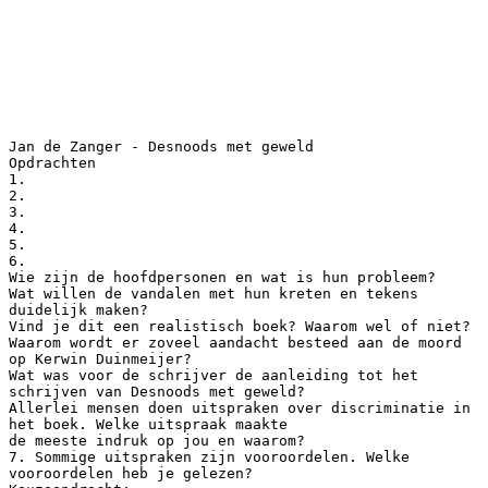
Jan de Zanger - Desnoods met geweld
Opdrachten
1.
2.
3.
4.
5.
6.
Wie zijn de hoofdpersonen en wat is hun probleem?
Wat willen de vandalen met hun kreten en tekens
duidelijk maken?
Vind je dit een realistisch boek? Waarom wel of niet?
Waarom wordt er zoveel aandacht besteed aan de moord
op Kerwin Duinmeijer?
Wat was voor de schrijver de aanleiding tot het
schrijven van Desnoods met geweld?
Allerlei mensen doen uitspraken over discriminatie in
het boek. Welke uitspraak maakte
de meeste indruk op jou en waarom?
7. Sommige uitspraken zijn vooroordelen. Welke
vooroordelen heb je gelezen?