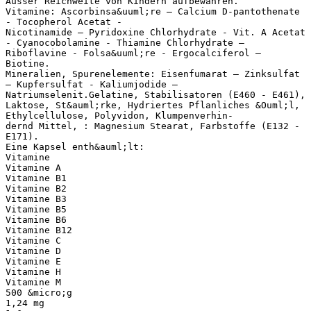
Ausser Reichweite von Kindern aufbewahren.
Vitamine: Ascorbinsa&uuml;re – Calcium D-pantothenate
- Tocopherol Acetat -
Nicotinamide – Pyridoxine Chlorhydrate - Vit. A Acetat
- Cyanocobolamine - Thiamine Chlorhydrate –
Riboflavine - Folsa&uuml;re - Ergocalciferol –
Biotine.
Mineralien, Spurenelemente: Eisenfumarat – Zinksulfat
– Kupfersulfat - Kaliumjodide –
Natriumselenit.Gelatine, Stabilisatoren (E460 - E461),
Laktose, St&auml;rke, Hydriertes Pflanliches &Ouml;l,
Ethylcellulose, Polyvidon, Klumpenverhin-
dernd Mittel, : Magnesium Stearat, Farbstoffe (E132 -
E171).
Eine Kapsel enth&auml;lt:
Vitamine
Vitamine A
Vitamine B1
Vitamine B2
Vitamine B3
Vitamine B5
Vitamine B6
Vitamine B12
Vitamine C
Vitamine D
Vitamine E
Vitamine H
Vitamine M
500 &micro;g
1,24 mg