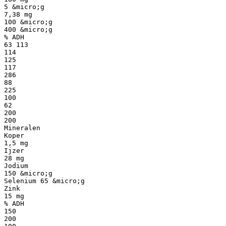
5 &micro;g
7,38 mg
100 &micro;g
400 &micro;g
% ADH
63 113
114
125
117
286
88
225
100
62
200
200
Mineralen
Koper
1,5 mg
Ijzer
28 mg
Jodium
150 &micro;g
Selenium 65 &micro;g
Zink
15 mg
% ADH
150
200