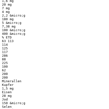
1,6 mg
20 mg
7 mg
4 mg
2,2 &micro;g
180 mg
5 &micro;g
7,38 mg
100 &micro;g
400 &micro;g
% ETD
63 113
114
125
117
286
88
225
100
62
200
200
Minerallen
Kupfer
1,5 mg
Eisen
28 mg
Jod
150 &micro;g
Selen