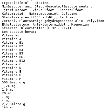
Ergocalciferol – Biotine.
Min&eacute;raux, Oligo-&eacute;l&eacute;ments :
Ijzerfumaraat - Zinksulfaat – Kopersulfaat -
Kaliumiodid – Natriumseleniet. Gelatine,
Stabilisatoren (E460 - E461), Lactose,
Zetmeel, Plantaardige gehydrogeneerde olie, Polyvidon,
Ethylcellulose, Antiklontermiddel : Magnesium
stearaat, Kleurstoffen (E132 - E171).
Een capsule bevat:
Vitaminen
Vitamine A
Vitamine B1
Vitamine B2
Vitamine B3
Vitamine B5
Vitamine B6
Vitamine B12
Vitamine C
Vitamine D
Vitamine E
Vitamine H
Vitamine M
500 &micro;g
1,24 mg
1,6 mg
20 mg
7 mg
4 mg
2,2 &micro;g
180 mg