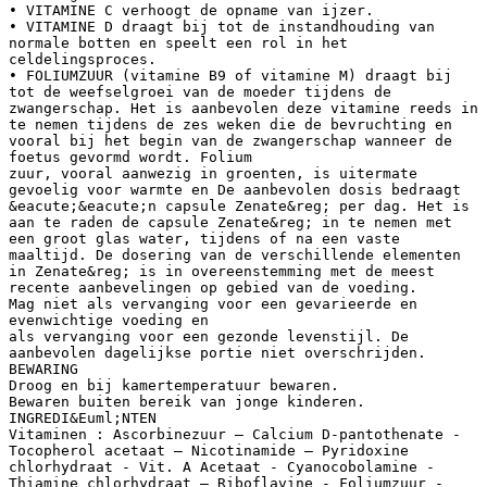
• VITAMINE C verhoogt de opname van ijzer.
• VITAMINE D draagt bij tot de instandhouding van
normale botten en speelt een rol in het
celdelingsproces.
• FOLIUMZUUR (vitamine B9 of vitamine M) draagt bij
tot de weefselgroei van de moeder tijdens de
zwangerschap. Het is aanbevolen deze vitamine reeds in
te nemen tijdens de zes weken die de bevruchting en
vooral bij het begin van de zwangerschap wanneer de
foetus gevormd wordt. Folium
zuur, vooral aanwezig in groenten, is uitermate
gevoelig voor warmte en De aanbevolen dosis bedraagt
&eacute;&eacute;n capsule Zenate&reg; per dag. Het is
aan te raden de capsule Zenate&reg; in te nemen met
een groot glas water, tijdens of na een vaste
maaltijd. De dosering van de verschillende elementen
in Zenate&reg; is in overeenstemming met de meest
recente aanbevelingen op gebied van de voeding.
Mag niet als vervanging voor een gevarieerde en
evenwichtige voeding en
als vervanging voor een gezonde levenstijl. De
aanbevolen dagelijkse portie niet overschrijden.
BEWARING
Droog en bij kamertemperatuur bewaren.
Bewaren buiten bereik van jonge kinderen.
INGREDI&Euml;NTEN
Vitaminen : Ascorbinezuur – Calcium D-pantothenate -
Tocopherol acetaat – Nicotinamide – Pyridoxine
chlorhydraat - Vit. A Acetaat - Cyanocobolamine -
Thiamine chlorhydraat – Riboflavine - Foliumzuur -