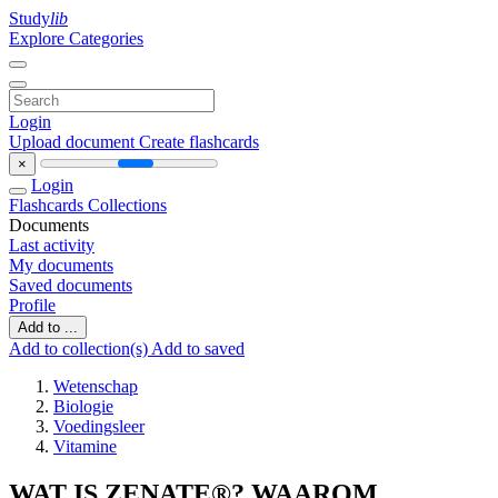
Study
lib
Explore Categories
Login
Upload document
Create flashcards
×
Login
Flashcards
Collections
Documents
Last activity
My documents
Saved documents
Profile
Add to ...
Add to collection(s)
Add to saved
Wetenschap
Biologie
Voedingsleer
Vitamine
WAT IS ZENATE®? WAAROM