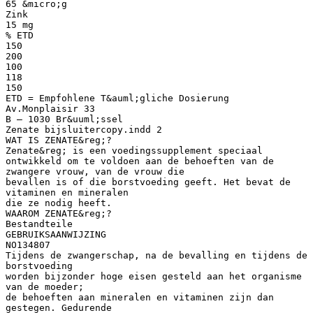
65 &micro;g
Zink
15 mg
% ETD
150
200
100
118
150
ETD = Empfohlene T&auml;gliche Dosierung
Av.Monplaisir 33
B – 1030 Br&uuml;ssel
Zenate bijsluitercopy.indd 2
WAT IS ZENATE&reg;?
Zenate&reg; is een voedingssupplement speciaal
ontwikkeld om te voldoen aan de behoeften van de
zwangere vrouw, van de vrouw die
bevallen is of die borstvoeding geeft. Het bevat de
vitaminen en mineralen
die ze nodig heeft.
WAAROM ZENATE&reg;?
Bestandteile
GEBRUIKSAANWIJZING
NO134807
Tijdens de zwangerschap, na de bevalling en tijdens de
borstvoeding
worden bijzonder hoge eisen gesteld aan het organisme
van de moeder;
de behoeften aan mineralen en vitaminen zijn dan
gestegen. Gedurende