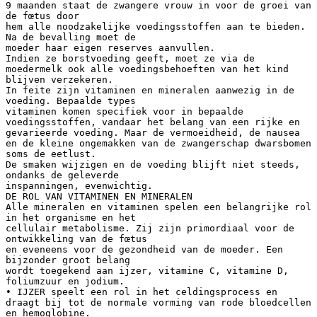
9 maanden staat de zwangere vrouw in voor de groei van
de fœtus door
hem alle noodzakelijke voedingsstoffen aan te bieden.
Na de bevalling moet de
moeder haar eigen reserves aanvullen.
Indien ze borstvoeding geeft, moet ze via de
moedermelk ook alle voedingsbehoeften van het kind
blijven verzekeren.
In feite zijn vitaminen en mineralen aanwezig in de
voeding. Bepaalde types
vitaminen komen specifiek voor in bepaalde
voedingsstoffen, vandaar het belang van een rijke en
gevarieerde voeding. Maar de vermoeidheid, de nausea
en de kleine ongemakken van de zwangerschap dwarsbomen
soms de eetlust.
De smaken wijzigen en de voeding blijft niet steeds,
ondanks de geleverde
inspanningen, evenwichtig.
DE ROL VAN VITAMINEN EN MINERALEN
Alle mineralen en vitaminen spelen een belangrijke rol
in het organisme en het
cellulair metabolisme. Zij zijn primordiaal voor de
ontwikkeling van de fœtus
en eveneens voor de gezondheid van de moeder. Een
bijzonder groot belang
wordt toegekend aan ijzer, vitamine C, vitamine D,
foliumzuur en jodium.
• IJZER speelt een rol in het celdingsprocess en
draagt bij tot de normale vorming van rode bloedcellen
en hemoglobine.