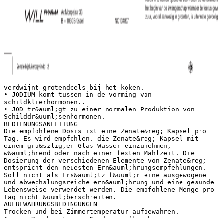
verdwijnt grotendeels bij het koken.
• JODIUM komt tussen in de vorming van
schildklierhormonen..
• JOD tr&auml;gt zu einer normalen Produktion von
Schilddr&uuml;senhormonen.
BEDIENUNGSANLEITUNG
Die empfohlene Dosis ist eine Zenate&reg; Kapsel pro
Tag. Es wird empfohlen, die Zenate&reg; Kapsel mit
einem gro&szlig;en Glas Wasser einzunehmen,
w&auml;hrend oder nach einer festen Mahlzeit. Die
Dosierung der verschiedenen Elemente von Zenate&reg;
entspricht den neuesten Ern&auml;hrungsempfehlungen.
Soll nicht als Ers&auml;tz f&uuml;r eine ausgewogene
und abwechslungsreiche ern&auml;hrung und eine gesunde
Lebensweise verwendet werden. Die empfohlene Menge pro
Tag nicht &uuml;berschreiten.
AUFBEWAHRUNGSBEDINGUNGEN
Trocken und bei Zimmertemperatur aufbewahren.