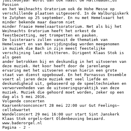
jubileumjaar wordt dan ook naast de Matth&auml;us
Passion
en het Weihnachts Oratorium ook de Hohe Messe op
verschillende plaatsen uitgevoerd. In de Walburgiskerk
te Zutphen op 25 september. En nu met Hemelvaart het
minder bekende maar daarom niet
minder fraaie Hemelvaartsoratorium. Net als bij het
Weihnachts Oratorium heeft het orkest de
feestbezetting, met trompetten en pauken.
De luisteraars zullen vanuit de thematiek van
Hemelvaart en van Bevrijdingsdag worden meegenomen
in muziek die Bach in zijn meest feestelijke
verschijning laat schitteren. Dirigent Klaas Stok is
als geen
ander betrokken bij en deskundig in het uitvoeren van
deze muziek. Het koor heeft door de jarenlange
ervaring met het uitvoeren ervan hierin een grote
staat van dienst opgebouwd. En het Parnassus Ensemble
voert al jaren deze muziek met veel liefde en
deskundigheid uit, gebaseerd op de speeltechnieken en
verworvenheden van de uitvoeringspraktijk van deze
muziek. Muziek die gehoord moet worden, zeker op een
dag als 5 mei 2016.
Volgende concerten
Kaarsenkroonconcert 28 mei 22:00 uur Gut Feelings—
cellokwartet
Wandelconcert 29 mei 16:00 uur start Sint Janskerk
Klaas Stok orgels—Gert Oldenbeuving beiaard.
www.baderorgel.nl