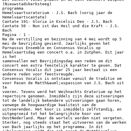
(Nieuwstadskerksteeg)
programma
Hemelvaartsoratorium - J.S. Bach (vorig jaar de
Hemelvaartscantate)
Cantate 191- Gloria in Excelsis Deo - J.S. Bach
Cantate 50 - Nun ist das Heil und die Kraft - J.S.
Bach
Pagina - 1 -
Na de verstilling en bezinning van 4 mei wordt op 5
mei de bevrijding gevierd. Jaarlijks geven het
Parnassus Ensemble en Consensus Vocalis op
Hemelvaartsdag een concert o.a. in Zutphen. Dit jaar
is het
samenvallen met Bevrijdingsdag een reden om dit
concert een extra feestelijk karakter te geven. Dat
Consensus Vocalis dit jaar 25 jaar bestaat is een
andere reden voor feestvreugde.
Consensus Vocalis is ontstaan vanuit de traditie om
voor Pasen de Matth&auml;uspassion van J.S. Bach uit
te
voeren. Tevens werd het Weihnachts Oratorium op het
repertoire genomen. Inmiddels zijn deze uitvoeringen
tot de landelijk bekendere uitvoeringen gaan horen,
vanwege de hoogwaardige kwaliteit van de
uitvoerenden. Het koor is inmiddels zelfstandig, en
uitgegroeid tot het belangrijkste koor van
OostNederland. Maar de wortels worden niet vergeten.
Sterker, nog steeds staat het uitvoeren van de werken
van Bach jaarlijks op het programma. In dit