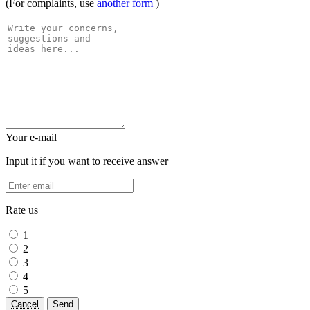
(For complaints, use
another form
)
Your e-mail
Input it if you want to receive answer
Rate us
1
2
3
4
5
Cancel
Send