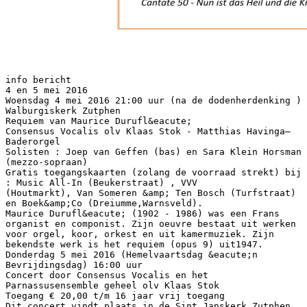
info bericht
4 en 5 mei 2016
Woensdag 4 mei 2016 21:00 uur (na de dodenherdenking )
Walburgiskerk Zutphen
Requiem van Maurice Durufl&eacute;
Consensus Vocalis olv Klaas Stok - Matthias Havinga—
Baderorgel
Solisten : Joep van Geffen (bas) en Sara Klein Horsman
(mezzo-sopraan)
Gratis toegangskaarten (zolang de voorraad strekt) bij
: Music All-In (Beukerstraat) , VVV
(Houtmarkt), Van Someren &amp; Ten Bosch (Turfstraat)
en Boek&amp;Co (Dreiumme,Warnsveld).
Maurice Durufl&eacute; (1902 - 1986) was een Frans
organist en componist. Zijn oeuvre bestaat uit werken
voor orgel, koor, orkest en uit kamermuziek. Zijn
bekendste werk is het requiem (opus 9) uit1947.
Donderdag 5 mei 2016 (Hemelvaartsdag &eacute;n
Bevrijdingsdag) 16:00 uur
Concert door Consensus Vocalis en het
Parnassusensemble geheel olv Klaas Stok
Toegang € 20,00 t/m 16 jaar vrij toegang
Dit concert vindt plaats in de Sint Janskerk Zutphen