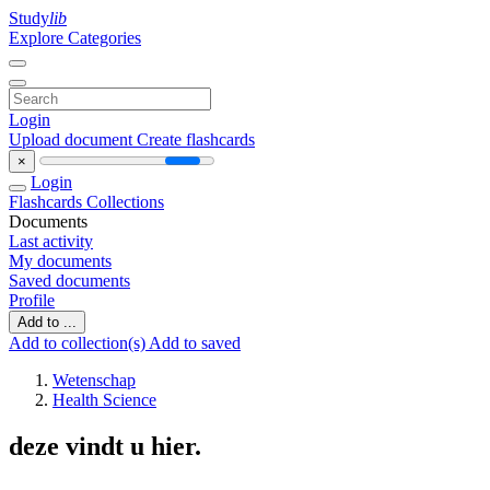
Study
lib
Explore Categories
Login
Upload document
Create flashcards
×
Login
Flashcards
Collections
Documents
Last activity
My documents
Saved documents
Profile
Add to ...
Add to collection(s)
Add to saved
Wetenschap
Health Science
deze vindt u hier.