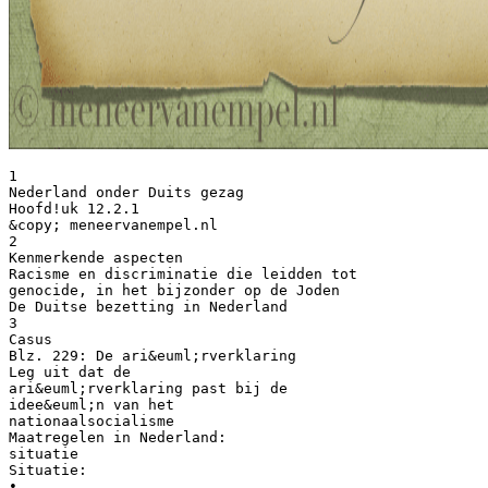
1
Nederland onder Duits gezag
Hoofd!uk 12.2.1
&copy; meneervanempel.nl
2
Kenmerkende aspecten
Racisme en discriminatie die leidden tot
genocide, in het bijzonder op de Joden
De Duitse bezetting in Nederland
3
Casus
Blz. 229: De ari&euml;rverklaring
Leg uit dat de
ari&euml;rverklaring past bij de
idee&euml;n van het
nationaalsocialisme
Maatregelen in Nederland:
situatie
Situatie:
•