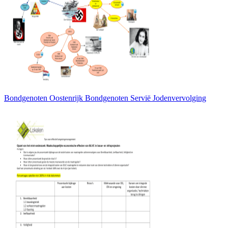
Bondgenoten Oostenrijk Bondgenoten Servië Jodenvervolging