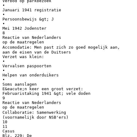
Verbod op parkbezoek
•
Januari 1941 registratie
•
Persoonsbewijs &gt; J
•
Mei 1942 Jodenster
8
Reactie van Nederlanders
op de maatregelen
Accomodatie: Men past zich zo goed mogelijk aan,
aan de eisen van de Duitsers
Verzet was klein:
•
Vervalsen paspoorten
•
Helpen van onderduikers
•
Soms aanslagen
E&eacute;n keer een groot verzet:
Februaristaking 1941 &gt; vele doden
9
Reactie van Nederlanders
op de maatregelen
Collaboratie: Samenwerking
(voornamelijk door NSB'ers)
10
11
Casus
Blz. 229: De