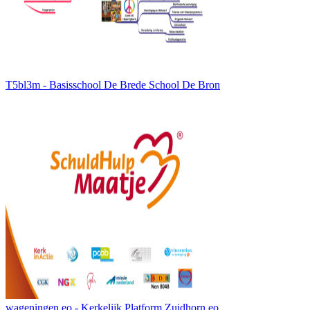
T5bl3m - Basisschool De Brede School De Bron
wageningen eo - Kerkelijk Platform Zuidhorn eo