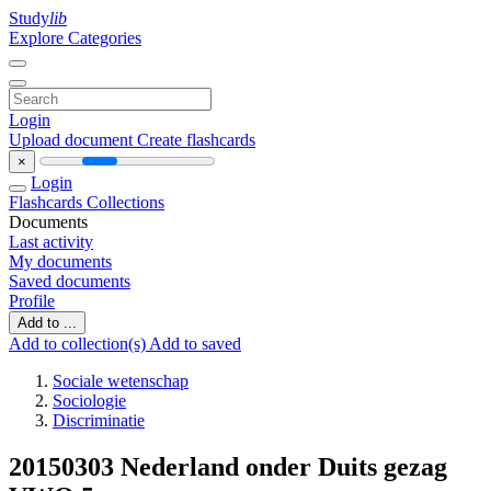
Study
lib
Explore Categories
Login
Upload document
Create flashcards
×
Login
Flashcards
Collections
Documents
Last activity
My documents
Saved documents
Profile
Add to ...
Add to collection(s)
Add to saved
Sociale wetenschap
Sociologie
Discriminatie
20150303 Nederland onder Duits gezag