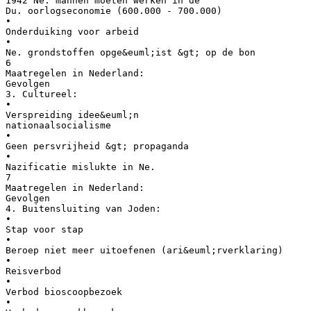
1942 Ne. mannen moeten werken in de
Du. oorlogseconomie (600.000 - 700.000)
•
Onderduiking voor arbeid
•
Ne. grondstoffen opge&euml;ist &gt; op de bon
6
Maatregelen in Nederland:
Gevolgen
3. Cultureel:
•
Verspreiding idee&euml;n
nationaalsocialisme
•
Geen persvrijheid &gt; propaganda
•
Nazificatie mislukte in Ne.
7
Maatregelen in Nederland:
Gevolgen
4. Buitensluiting van Joden:
•
Stap voor stap
•
Beroep niet meer uitoefenen (ari&euml;rverklaring)
•
Reisverbod
•
Verbod bioscoopbezoek
•