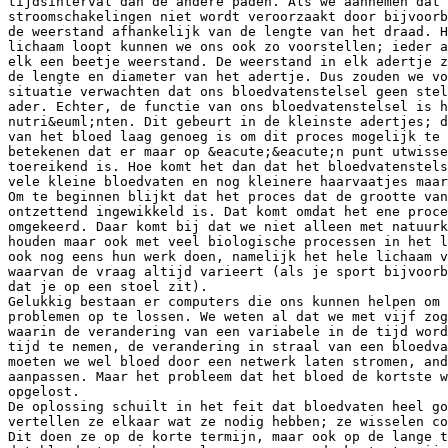
tijdsinterval dan de andere paden. Als we aannemen dat 
stroomschakelingen niet wordt veroorzaakt door bijvoorb
de weerstand afhankelijk van de lengte van het draad. H
lichaam loopt kunnen we ons ook zo voorstellen; ieder 
elk een beetje weerstand. De weerstand in elk adertje z
de lengte en diameter van het adertje. Dus zouden we vo
situatie verwachten dat ons bloedvatenstelsel geen stel
ader. Echter, de functie van ons bloedvatenstelsel is h
nutri&euml;nten. Dit gebeurt in de kleinste adertjes; 
van het bloed laag genoeg is om dit proces mogelijk te
betekenen dat er maar op &eacute;&eacute;n punt utwisse
toereikend is. Hoe komt het dan dat het bloedvatenstels
vele kleine bloedvaten en nog kleinere haarvaatjes maar
Om te beginnen blijkt dat het proces dat de grootte van
ontzettend ingewikkeld is. Dat komt omdat het ene proce
omgekeerd. Daar komt bij dat we niet alleen met natuurk
houden maar ook met veel biologische processen in het l
ook nog eens hun werk doen, namelijk het hele lichaam v
waarvan de vraag altijd varieert (als je sport bijvoorb
dat je op een stoel zit).
Gelukkig bestaan er computers die ons kunnen helpen om 
problemen op te lossen. We weten al dat we met vijf zog
waarin de verandering van een variabele in de tijd word
tijd te nemen, de verandering in straal van een bloedva
moeten we wel bloed door een netwerk laten stromen, and
aanpassen. Maar het probleem dat het bloed de kortste w
opgelost.
De oplossing schuilt in het feit dat bloedvaten heel go
vertellen ze elkaar wat ze nodig hebben; ze wisselen co
Dit doen ze op de korte termijn, maar ook op de lange t