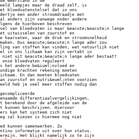
de weerstand in de
eeld lampjes maar de draad zelf, is
et bloedvatenstelsel dat in ons
adertje een ander stroomdraadje met
al anders zijn vanwege onder andere
lgens de hierboven beschreven
sel van bloedvaten is maar &eacute;&eacute;n lange
et uitwisselen van zuurstof en
de haarvaten, waar de druk en stroomsnelheid
 maken. Dus &eacute;&eacute;n lange ader zou
ling van stoffen kan vinden, wat natuurlijk niet
el in ons lichaam kan zijn vertakt in
 niet uit &eacute;&eacute;n lange ader bestaat?
 onze bloedvaten reguleert
s het andere be&iuml;nvloed en
undige krachten rekening moeten
ichaam. En dan moeten bloedvaten
an zuurstof en nutri&euml;nten voorzien
eeld heb je veel meer stoffen nodig dan
gecompliceerde
enaamde differentiaalvergelijkingen,
t berekend door de afgeleide van de
t kunnen beschrijven. Hiervoor
ers kan het systeem zich niet
eg zal kiezen is hiermee nog niet
ed kunnen samenwerken. Zo
ntinu informatie uit over hun status.
ermijn. Het blijkt namelijk zo te zijn