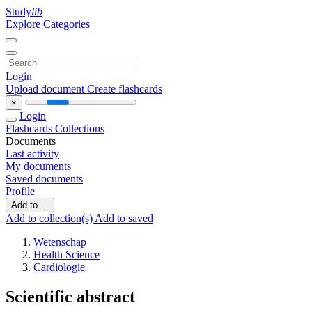
Study
lib
Explore Categories
Login
Upload document
Create flashcards
×
Login
Flashcards
Collections
Documents
Last activity
My documents
Saved documents
Profile
Add to ...
Add to collection(s)
Add to saved
Wetenschap
Health Science
Cardiologie
Scientific abstract