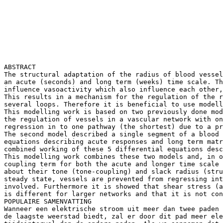
ABSTRACT
The structural adaptation of the radius of blood vessel
an acute (seconds) and long term (weeks) time scale. Th
influence vasoactivity which also influence each other,
This results in a mechanism for the regulation of the r
several loops. Therefore it is beneficial to use modell
This modelling work is based on two previously done mod
the regulation of vessels in a vascular network with on
regression in to one pathway (the shortest) due to a pr
The second model described a single segment of a blood 
equations describing acute responses and long term mat
combined working of these 5 differential equations desc
This modelling work combines these two models and, in 
coupling term for both the acute and longer time scale 
about their tone (tone-coupling) and slack radius (stru
steady state, vessels are prevented from regressing int
involved. Furthermore it is showed that shear stress (a
is different for larger networks and that it is not con
POPULAIRE SAMENVATTING
Wanneer een elektrische stroom uit meer dan twee paden 
de laagste weerstad biedt, zal er door dit pad meer el