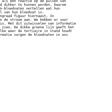
 als een reactie op de pulsen van
d dikker te kunnen worden. Daarom
n-bloedvaten vertellen wat hun
l van hun bloedvat is.
ngraad figuur hiernaast. In
an de stroom aan. We hebben er voor
is. Met dit uitwisselen van informatie
 zien. De dikke groene lijn geeft het
lke weer de tertiaire in stand houdt
ormatie zorgen de bloedvaten in ons