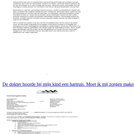
De dokter hoorde bij mijn kind een hartruis. Moet ik mij zorgen mak