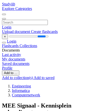
Study
lib
Explore Categories
Login
Upload document
Create flashcards
×
Login
Flashcards
Collections
Documents
Last activity
My documents
Saved documents
Profile
Add to ...
Add to collection(s)
Add to saved
Engineering
Informatica
Computernetwerk
MEE Signaal - Kennisplein