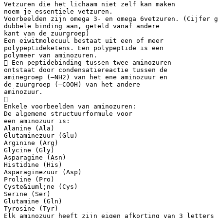
Vetzuren die het lichaam niet zelf kan maken
noem je essentiele vetzuren.
Voorbeelden zijn omega 3- en omega 6vetzuren. (Cijfer g
dubbele binding aan, geteld vanaf andere
kant van de zuurgroep)
Een eiwitmolecuul bestaat uit een of meer
polypeptideketens. Een polypeptide is een
polymeer van aminozuren.
 Een peptidebinding tussen twee aminozuren
ontstaat door condensatiereactie tussen de
aminegroep (–NH2) van het ene aminozuur en
de zuurgroep (–COOH) van het andere
aminozuur.

Enkele voorbeelden van aminozuren:
De algemene structuurformule voor
een aminozuur is:
Alanine (Ala)
Glutaminezuur (Glu)
Arginine (Arg)
Glycine (Gly)
Asparagine (Asn)
Histidine (His)
Asparaginezuur (Asp)
Proline (Pro)
Cyste&iuml;ne (Cys)
Serine (Ser)
Glutamine (Gln)
Tyrosine (Tyr)
Elk aminozuur heeft zijn eigen afkorting van 3 letters 