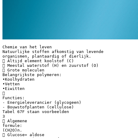
Chemie van het leven
Natuurlijke stoffen afkomstig van levende
organismen, plantaardig of dierlijk.
 Altijd element koolstof (C)
 Meestal waterstof (H) en zuurstof (O)
 Grote moleculen
Belangrijkste polymeren:
•Koolhydraten
•Vetten
•Eiwitten

Functies:
- Energieleverancier (glycogeen)
- Bouwstofplanten (cellulose)
Tabel 67F staan voorbeelden
3
 Algemene
formule:
(CH2O)n.
 Glucose= aldose