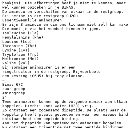
haakjes). Die afkortingen hoef je niet te kennen, maar 
wel kunnen opzoeken in je BINAS.
De aminozuren verschillen van elkaar in de restgroep.
Bij serine is die restgroep CH2OH.
Essenti&euml;le aminozuren
Er zijn 8 aminozuren die ons lichaam niet zelf kan make
Die moet je via het voedsel binnen krijgen.
Isoleucine (Ile)
Fenylalanine (Phe)
Leucine (Leu)
Threonine (Thr)
Lysine (Lys)
Tryptofaan (Trp)
Methionine (Met)
Valine (Val)
Bij sommige aminozuren is er een
ringstructuur in de restgroep. Bijvoorbeeld
een zesring (C6H5) bij fenylalanine.
=
Binas 67C
zuur-groep
Aminogroep
24
Twee aminozuren kunnen op de volgende manier aan elkaar
koppelen. Hierbij komt water (H20) vrij.
Zo ontstaat een zogenaamd dipeptide. De plaats waar de
koppeling heeft plaats gevonden en waar een nieuwe bind
ontstaan heet een peptide binding.
Aan het dipeptide kan opnieuw een aminozuur koppelen.
Nu ontstaat een tripeptide met twee peptide bindingen