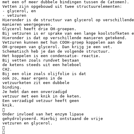
met een of meer dubbele bindingen tussen de Catomen).
Vetten zijn opgebouwd uit twee structuurelementen:
- glycerol, en
- vetzuren
Hieronder is de structuur van glycerol op verschillende
manieren weergegeven.
Glycerol heeft drie OH-groepen.
Bij vetzuren is er sprake van een lange koolstofketen e
Hieronder is dat op verschillende manieren getekend.
Vetzuren kunnen met hun COOH-groep koppelen aan de
OH-groepen van glycerol. Dan krijg je een vet.
Schematisch heb je dan de volgende structuur.
Het koppelen is een condensatie- reactie.
Bij vetten zoals rundvet bestaan
de ketens steeds uit een heleboel
CH2.
Bij een olie zoals olijfolie is dat
ook zo, maar ergens in de
vetzuurketen zit een dubbele
binding.
Je hebt dan een onverzadigd
vetzuur met een knik in de keten.
Een verzadigd vetzuur heeft geen
knik.

Onder invloed van het enzym lipase
gehydrolyseerd. Hierbij ontstaand de vrije
vetzuren en glycerol.

