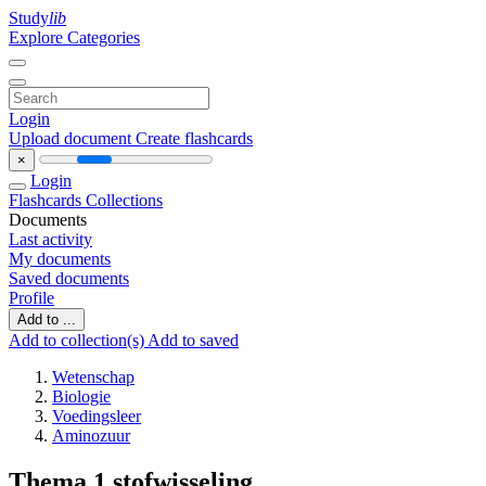
Study
lib
Explore Categories
Login
Upload document
Create flashcards
×
Login
Flashcards
Collections
Documents
Last activity
My documents
Saved documents
Profile
Add to ...
Add to collection(s)
Add to saved
Wetenschap
Biologie
Voedingsleer
Aminozuur
Thema 1 stofwisseling