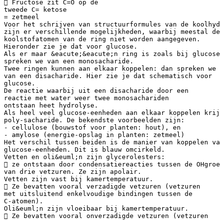
 Fructose zit C=O op de
tweede C= ketose
= zetmeel
Voor het schrijven van structuurformules van de koolhyd
zijn er verschillende mogelijkheden, waarbij meestal de
koolstofatomen van de ring niet worden aangegeven.
Hieronder zie je dat voor glucose.
Als er maar &eacute;&eacute;n ring is zoals bij glucose
spreken we van een monosacharide.
Twee ringen kunnen aan elkaar koppelen: dan spreken we
van een disacharide. Hier zie je dat schematisch voor
glucose.
De reactie waarbij uit een disacharide door een
reactie met water weer twee monosachariden
ontstaan heet hydrolyse.
Als heel veel glucose-eenheden aan elkaar koppelen krij
poly-sacharide. De bekendste voorbeelden zijn:
- cellulose (bouwstof voor planten: hout), en
- amylose (energie-opslag in planten: zetmeel)
Het verschil tussen beiden is de manier van koppelen va
glucose-eenheden. Dit is blauw omcirkeld.
Vetten en oli&euml;n zijn glycerolesters:
 ze ontstaan door condensatiereacties tussen de OHgroe
van drie vetzuren. Ze zijn apolair.
Vetten zijn vast bij kamertemperatuur.
 Ze bevatten vooral verzadigde vetzuren (vetzuren
met uitsluitend enkelvoudige bindingen tussen de
C-atomen).
Oli&euml;n zijn vloeibaar bij kamertemperatuur.
 Ze bevatten vooral onverzadigde vetzuren (vetzuren