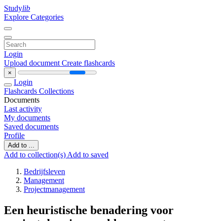
Study
lib
Explore Categories
Login
Upload document
Create flashcards
×
Login
Flashcards
Collections
Documents
Last activity
My documents
Saved documents
Profile
Add to ...
Add to collection(s)
Add to saved
Bedrijfsleven
Management
Projectmanagement
Een heuristische benadering voor