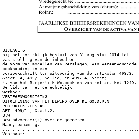
BIJLAGE 6 bij het koninklijk besluit van 31 augustus 2014 tot vaststelling van de inhoud en de vorm van modellen van verslagen, van vereenvoudigde boekhouding en van verzoekschrift ter uitvoering van de artikelen 498/3, &sect; 4, 499/6, 5e lid, en 499/14, &sect; 4, van het Burgerlijk Wetboek en van het artikel 1240, 8e lid, van het Gerechtelijk Wetboek VERTEGENWOORDIGING UITOEFENING VAN HET BEWIND OVER DE GOEDEREN PERIODIEK VERSLAG ART. 499/14, &sect;2, B.W. Bewindvoerder(s) over de goederen Naam, benaming: ............................................................................................................. Voornaam: ..................................................................................................................... Woon- of verblijfplaats, maatschappelijke zetel:.............................................................. Aard van de betrekkingen (familiale of andere) met de beschermde persoon:................. Tel.: ............ ..................................................................................................................... Naam, benaming: ............................................................................................................. Voornaam: ..................................................................................................................... Woon- of verblijfplaats, maatschappelijke zetel:.............................................................. Aard van de betrekkingen (familiale of andere) met de beschermde persoon:................. Tel.: ............ ..................................................................................................................... Beschermde persoon Naam: ..................................................................................................................... Voornaam: ..................................................................................................................... Geboortedatum:................................................................................................................. Woonplaats: ..................................................................................................................... Verblijfplaats: ................................................................................................................... Vertrouwenspersoon (Vermeld &quot;geen&quot; indien er geen is) Naam: ..................................................................................................................... Voornaam: ..................................................................................................................... Woon- of verblijfplaats:: ................................................................................................... Tel.: ……………………………………………………………………………………... Bewindvoerder over de persoon (Vermeld &quot;geen&quot; indien er geen is) Naam: Voornaam: Woonplaats: Tel.: ..................................................................................................................... ..................................................................................................................... ..................................................................................................................... ..................................................................................................................... Vredegerecht te: ............................................................................................................... Aanwijzingsbeschikking van (datum): ............................................................................ Rolnr.: ..................................................................................................................... JAARLIJKSE BEHEERSREKENINGEN VAN (datum) ... TOT (datum) ............ OVERZICHT VAN DE ACTIVA VAN DE BESCHERMDE PERSOON - Bij aanvang van de periode (overname van de totalen uit het voorgaande verslag) Kastegoeden en banktegoeden (totaal F, rubriek II voorgaand verslag) .............................. €(G) Aantal onroerende goederen (rubriek III voorgaand verslag) ................................................. Andere belangrijke vermogensbestanddelen (rubriek IV voorgaand verslag) ...................... € Schulden (rubriek V voorgaand verslag) .............................................................................. € -Aan het einde van de periode I) Kastegoeden ........................(A) II) Banktegoeden Tegoeden op zichtrekening (kopie rekeninguittreksel bijvoegen) (vermeld &quot;geen&quot; indien er geen is) Bank .............................. .............................. .............................. Rekeningnummer ............................................... ............................................... ............................................... Subtotaal B Datum rekeninguittreksels Saldo ...................... ................................ ...................... ................................ ...................... ................................ .......................... (B) Tegoeden op spaarrekening (kopie rekeninguittreksel bijvoegen) (Vermeld &quot;geen&quot; indien er geen zijn) Bank .............................. .............................. .............................. Rekeningnummer ............................................... ............................................... ............................................... Subtotaal C Datum rekeninguittreksels Saldo ...................... ................................ ...................... ................................ ...................... ................................ .......................... (C) Tegoeden op effectenrekening (kopie attest financi&euml;le instelling bijvoegen) (Vermeld &quot;geen&quot; indien er geen zijn) Bank .............................. .............................. .............................. Subtotaal D Rekeningnummer ............................................... ............................................... ............................................... Datum rekeninguittreksels Saldo ...................... ................................ ...................... ................................ ...................... ................................ .......................... (D) Tegoeden op buitenlandse rekeningen (kopie attest financi&euml;le instelling bijvoegen) (Vermeld &quot;geen&quot; indien er geen zijn) Valuta ($, &pound;) € Bank ................ ................ ................ ............. ............. ............. Rekeningnummer ............................. ............................. ............................. Subtotaal E Datum uittreksels Saldo in valuta Waardering in ......................... ......................... ......................... ....................... ....................... ....................... .................. .................. .................. ...........................(E) Totaal van de activa aan het einde van de periode (A + B + C + D + E) ....................... (F) Verschil tussen de financi&euml;le activa bij aanvang en aan het einde van de periode (G – F) ............................. Eventuele opmerkingen ...................................................................................................................................... ...................................................................................................................................... ...................................................................................................................................... ...................................................................................................................................... ...................................................................................................................................... III) Onroerende goederen (Vermeld &quot;nihil&quot; indien er geen zijn, voeg eventueel een bijgaande omschrijving toe indien het formulier niet zou volstaan) Aantal ........ Beschrijving Adres .............................................................................................................................. Type van onroerend goed (appartement, huis, grond...) . ............................................................. Staat van het onroerend goed .......................................................................................... Wijze van bezetting (door de beschermde persoon, verhuurd, leegstaand; vermeld in voorkomend geval de verhuurprijs) ……………………………………………………………………………………………………………………… Beschrijving Adres .............................................................................................................................. Type van onroerend goed (appartement, huis, grond...) . ............................................................. Staat van het onroerend goed .......................................................................................... Wijze van bezetting (door de beschermde persoon, verhuurd, leegstaand; vermeld in voorkomend geval de verhuurprijs) ……………………………………………………………………………………………………………………… Beschrijving Adres .............................................................................................................................. Type van onroerend goed (appartement, huis, grond...) . ............................................................. Staat van het onroerend goed .......................................................................................... Wijze van bezetting (door de beschermde persoon, verhuurd, leegstaand; vermeld in voorkomend geval de verhuurprijs) ……………………………………………………………………………………………………………………… IV) Andere belangrijke roerende activa (Vermeld &quot;nihil&quot; indien er geen zijn, voeg eventueel een bijgaande omschrijving toe indien het formulier niet zou volstaan) ...........................................................................................