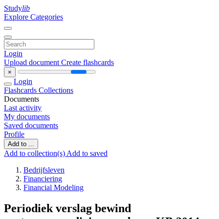
Study
lib
Explore Categories
Login
Upload document
Create flashcards
×
Login
Flashcards
Collections
Documents
Last activity
My documents
Saved documents
Profile
Add to ...
Add to collection(s)
Add to saved
Bedrijfsleven
Financiering
Financial Modeling
Periodiek verslag bewind