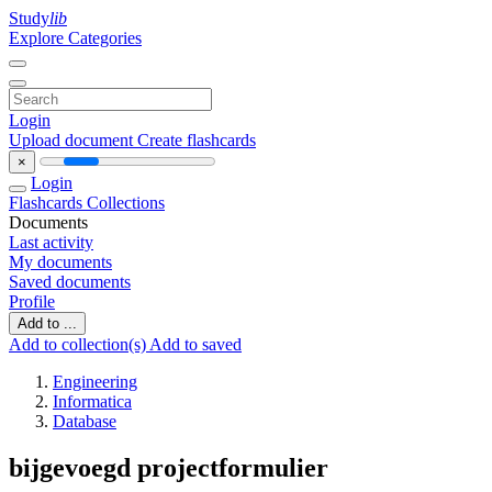
Study
lib
Explore Categories
Login
Upload document
Create flashcards
×
Login
Flashcards
Collections
Documents
Last activity
My documents
Saved documents
Profile
Add to ...
Add to collection(s)
Add to saved
Engineering
Informatica
Database
bijgevoegd projectformulier