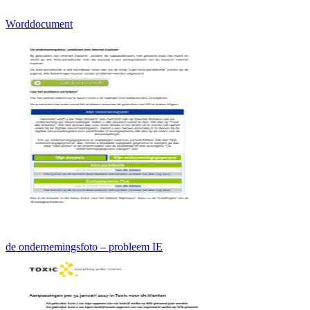
Worddocument
de ondernemingsfoto – probleem IE