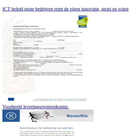
ICT beleid grote bedrijven remt de eigen innovatie, groei en winst
Voorbeeld leveringsovereenkomst.