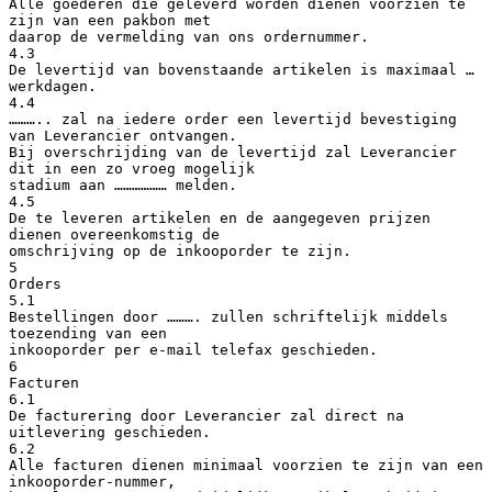
Alle goederen die geleverd worden dienen voorzien te
zijn van een pakbon met
daarop de vermelding van ons ordernummer.
4.3
De levertijd van bovenstaande artikelen is maximaal …
werkdagen.
4.4
……….. zal na iedere order een levertijd bevestiging
van Leverancier ontvangen.
Bij overschrijding van de levertijd zal Leverancier
dit in een zo vroeg mogelijk
stadium aan ……………… melden.
4.5
De te leveren artikelen en de aangegeven prijzen
dienen overeenkomstig de
omschrijving op de inkooporder te zijn.
5
Orders
5.1
Bestellingen door ………. zullen schriftelijk middels
toezending van een
inkooporder per e-mail telefax geschieden.
6
Facturen
6.1
De facturering door Leverancier zal direct na
uitlevering geschieden.
6.2
Alle facturen dienen minimaal voorzien te zijn van een
inkooporder-nummer,