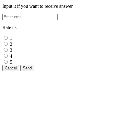
Input it if you want to receive answer
Rate us
1
2
3
4
5
Cancel
Send