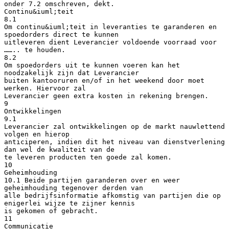
onder 7.2 omschreven, dekt.
Continu&iuml;teit
8.1
Om continu&iuml;teit in leveranties te garanderen en
spoedorders direct te kunnen
uitleveren dient Leverancier voldoende voorraad voor
…….. te houden.
8.2
Om spoedorders uit te kunnen voeren kan het
noodzakelijk zijn dat Leverancier
buiten kantooruren en/of in het weekend door moet
werken. Hiervoor zal
Leverancier geen extra kosten in rekening brengen.
9
Ontwikkelingen
9.1
Leverancier zal ontwikkelingen op de markt nauwlettend
volgen en hierop
anticiperen, indien dit het niveau van dienstverlening
dan wel de kwaliteit van de
te leveren producten ten goede zal komen.
10
Geheimhouding
10.1 Beide partijen garanderen over en weer
geheimhouding tegenover derden van
alle bedrijfsinformatie afkomstig van partijen die op
enigerlei wijze te zijner kennis
is gekomen of gebracht.
11
Communicatie