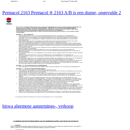
Permacol 2163 Permacol ® 2163 A/B is een dunne, ongevulde 2
hiswa algemene aannemings-, verkoop