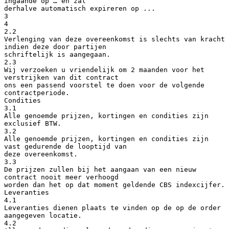
ingaande op … en zal
derhalve automatisch expireren op ...
3
4
2.2
Verlenging van deze overeenkomst is slechts van kracht
indien deze door partijen
schriftelijk is aangegaan.
2.3
Wij verzoeken u vriendelijk om 2 maanden voor het
verstrijken van dit contract
ons een passend voorstel te doen voor de volgende
contractperiode.
Condities
3.1
Alle genoemde prijzen, kortingen en condities zijn
exclusief BTW.
3.2
Alle genoemde prijzen, kortingen en condities zijn
vast gedurende de looptijd van
deze overeenkomst.
3.3
De prijzen zullen bij het aangaan van een nieuw
contract nooit meer verhoogd
worden dan het op dat moment geldende CBS indexcijfer.
Leveranties
4.1
Leveranties dienen plaats te vinden op de op de order
aangegeven locatie.
4.2