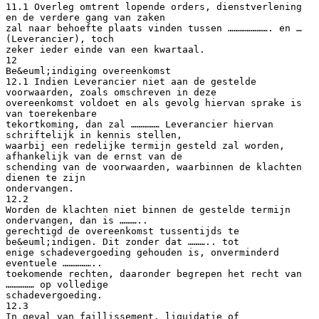
11.1 Overleg omtrent lopende orders, dienstverlening
en de verdere gang van zaken
zal naar behoefte plaats vinden tussen …………………. en …
(Leverancier), toch
zeker ieder einde van een kwartaal.
12
Be&euml;indiging overeenkomst
12.1 Indien Leverancier niet aan de gestelde
voorwaarden, zoals omschreven in deze
overeenkomst voldoet en als gevolg hiervan sprake is
van toerekenbare
tekortkoming, dan zal …………… Leverancier hiervan
schriftelijk in kennis stellen,
waarbij een redelijke termijn gesteld zal worden,
afhankelijk van de ernst van de
schending van de voorwaarden, waarbinnen de klachten
dienen te zijn
ondervangen.
12.2
Worden de klachten niet binnen de gestelde termijn
ondervangen, dan is ………..
gerechtigd de overeenkomst tussentijds te
be&euml;indigen. Dit zonder dat ……….. tot
enige schadevergoeding gehouden is, onverminderd
eventuele ……………..
toekomende rechten, daaronder begrepen het recht van
…………… op volledige
schadevergoeding.
12.3
In geval van faillissement, liquidatie of