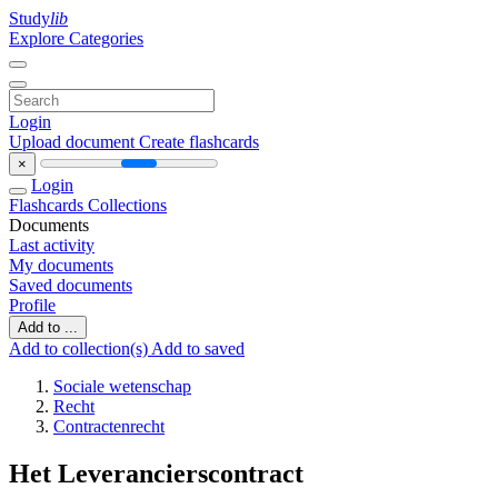
Study
lib
Explore Categories
Login
Upload document
Create flashcards
×
Login
Flashcards
Collections
Documents
Last activity
My documents
Saved documents
Profile
Add to ...
Add to collection(s)
Add to saved
Sociale wetenschap
Recht
Contractenrecht
Het Leverancierscontract