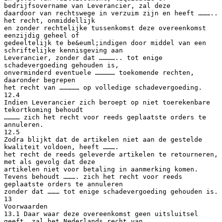
bedrijfsovername van Leverancier, zal deze
daardoor van rechtswege in verzuim zijn en heeft ………..
het recht, onmiddellijk
en zonder rechtelijke tussenkomst deze overeenkomst
eenzijdig geheel of
gedeeltelijk te be&euml;indigen door middel van een
schriftelijke kennisgeving aan
Leverancier, zonder dat ………….. tot enige
schadevergoeding gehouden is,
onverminderd eventuele …………… toekomende rechten,
daaronder begrepen
het recht van …………… op volledige schadevergoeding.
12.4
Indien Leverancier zich beroept op niet toerekenbare
tekortkoming behoudt
………… zich het recht voor reeds geplaatste orders te
annuleren.
12.5
Zodra blijkt dat de artikelen niet aan de gestelde
kwaliteit voldoen, heeft ……….
het recht de reeds geleverde artikelen te retourneren,
met als gevolg dat deze
artikelen niet voor betaling in aanmerking komen.
Tevens behoudt ………. zich het recht voor reeds
geplaatste orders te annuleren
zonder dat ……… tot enige schadevergoeding gehouden is.
13
Voorwaarden
13.1 Daar waar deze overeenkomst geen uitsluitsel
geeft, zal het Nederlands recht van