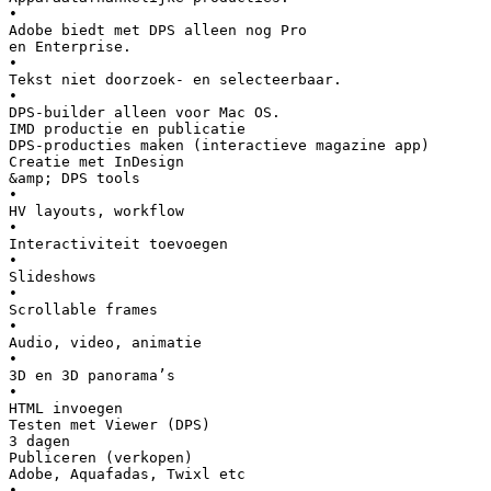
•
Adobe biedt met DPS alleen nog Pro
en Enterprise.
•
Tekst niet doorzoek- en selecteerbaar.
•
DPS-builder alleen voor Mac OS.
IMD productie en publicatie
DPS-producties maken (interactieve magazine app)
Creatie met InDesign
&amp; DPS tools
•
HV layouts, workflow
•
Interactiviteit toevoegen
•
Slideshows
•
Scrollable frames
•
Audio, video, animatie
•
3D en 3D panorama’s
•
HTML invoegen
Testen met Viewer (DPS)
3 dagen
Publiceren (verkopen)
Adobe, Aquafadas, Twixl etc
•