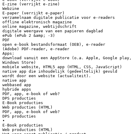
E-zine (verrijkt e-zine)
Webzine
E-paper (verrijkt e-paper)
verzamelnaam digitale publicatie voor e-readers
offline elektronisch magazine
online magazine, webtijdschrift
digitale weergave van een papieren dagblad
ePub (ePub 2 &amp; -3)
PDF
open e-book bestandsformaat (OEB), e-reader
(Adobe) PDF-reader, e-reader
Apps:
download vanuit een AppStore (o.a. Apple, Google play,
Windows Store)
mobiele website, HTML5 app (HTML, CSS, JavaScript)
native app die inhoudelijk (gedeeltelijk) gevuld
wordt door een website (actualiteit).
native app
webbased app
hybride apps
PDF, app, e-book of web?
DPS producties
E-Book producties
Web producties (HTML)
PDF, app, e-book of web?
DPS producties
•
E-Book producties
Web producties (HTML)