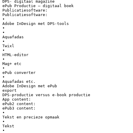
DPS- digitaal magazine
ePub Productie – digitaal boek
Publicatiesoftware:
Publicatiesoftware:
•
Adobe InDesign met DPS-tools
•
•
Aquafadas
•
Twixl
•
HTML-editor
•
Mag+ etc
•
ePub converter
•
Aquafadas etc.
Adobe InDesign met ePub
export
DPS-productie versus e-book productie
App content:
ePub2 content:
ePub3 content:
•
Tekst en precieze opmaak
•
Tekst
•