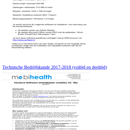
Technische Bedrijfskunde 2017-2018 (voltijd en deeltijd)