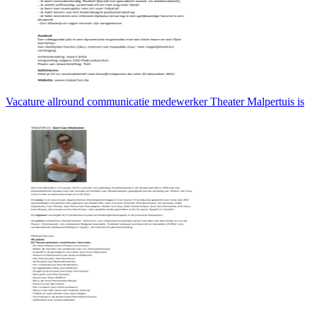
Vacature allround communicatie medewerker Theater Malpertuis is