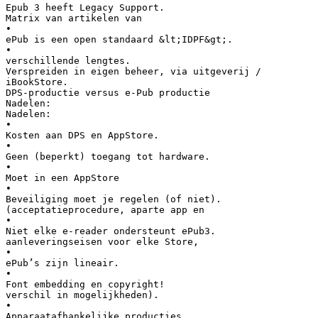
Epub 3 heeft Legacy Support.
Matrix van artikelen van
•
ePub is een open standaard &lt;IDPF&gt;.
•
verschillende lengtes.
Verspreiden in eigen beheer, via uitgeverij /
iBookStore.
DPS-productie versus e-Pub productie
Nadelen:
Nadelen:
•
Kosten aan DPS en AppStore.
•
Geen (beperkt) toegang tot hardware.
•
Moet in een AppStore
•
Beveiliging moet je regelen (of niet).
(acceptatieprocedure, aparte app en
•
Niet elke e-reader ondersteunt ePub3.
aanleveringseisen voor elke Store,
•
ePub’s zijn lineair.
•
Font embedding en copyright!
verschil in mogelijkheden).
•
Apparaatafhankelijke producties.