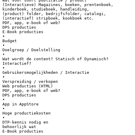
Wat voor soort publicatie / product
(Interactieve) Magazines, boeken, prentenboek,
kinderboek, studieboek, handleiding,
(product) folder, bedrijfsfolder, catalogi,
(interactief) stripboek, kookboek etc.
PDF, app, e-book of web?
DPS producties
E-Book producties
•
Budget
•
Doelgroep / Doelstelling
•
Wat wordt de content? Statisch of Dynamisch?
Interactief?
•
Gebruikersmogelijkheden / Interactie
•
Verspreiding / verkopen
Web producties (HTML)
PDF, app, e-book of web?
DPS producties
•
App in AppStore
•
Hoge productiekosten
•
DTP-kennis nodig en
behoorlijk wat
E-Book producties