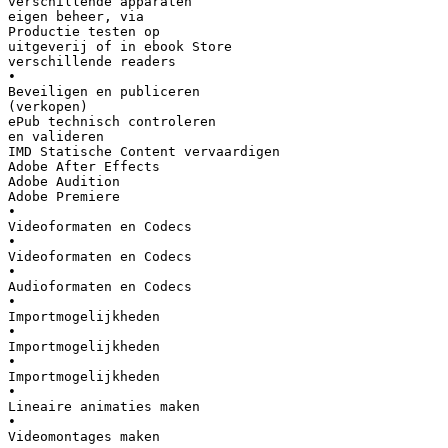
verschillende apparaten
eigen beheer, via
Productie testen op
uitgeverij of in ebook Store
verschillende readers
•
Beveiligen en publiceren
(verkopen)
ePub technisch controleren
en valideren
IMD Statische Content vervaardigen
Adobe After Effects
Adobe Audition
Adobe Premiere
•
Videoformaten en Codecs
•
Videoformaten en Codecs
•
Audioformaten en Codecs
•
Importmogelijkheden
•
Importmogelijkheden
•
Importmogelijkheden
•
Lineaire animaties maken
•
Videomontages maken