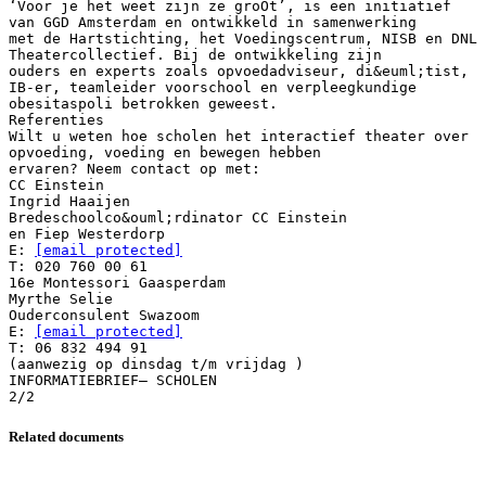
‘Voor je het weet zijn ze groOt’, is een initiatief
van GGD Amsterdam en ontwikkeld in samenwerking
met de Hartstichting, het Voedingscentrum, NISB en DNL
Theatercollectief. Bij de ontwikkeling zijn
ouders en experts zoals opvoedadviseur, di&euml;tist,
IB-er, teamleider voorschool en verpleegkundige
obesitaspoli betrokken geweest.
Referenties
Wilt u weten hoe scholen het interactief theater over
opvoeding, voeding en bewegen hebben
ervaren? Neem contact op met:
CC Einstein
Ingrid Haaijen
Bredeschoolco&ouml;rdinator CC Einstein
en Fiep Westerdorp
E:
[email protected]
T: 020 760 00 61
16e Montessori Gaasperdam
Myrthe Selie
Ouderconsulent Swazoom
E:
[email protected]
T: 06 832 494 91
(aanwezig op dinsdag t/m vrijdag )
INFORMATIEBRIEF– SCHOLEN
Related documents