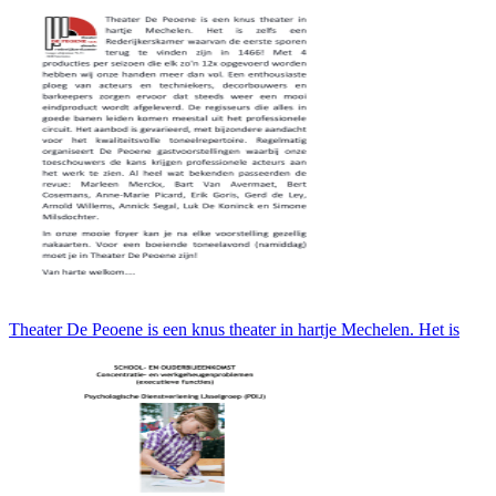
Theater De Peoene is een knus theater in hartje Mechelen. Het is