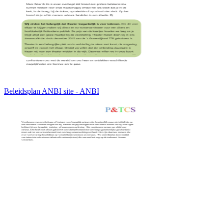
Beleidsplan ANBI site - ANBI