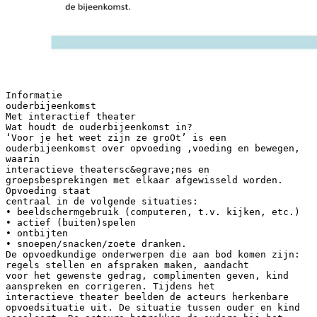
Informatie
ouderbijeenkomst
Met interactief theater
Wat houdt de ouderbijeenkomst in?
‘Voor je het weet zijn ze groOt’ is een
ouderbijeenkomst over opvoeding ,voeding en bewegen,
waarin
interactieve theatersc&egrave;nes en
groepsbesprekingen met elkaar afgewisseld worden.
Opvoeding staat
centraal in de volgende situaties:
• beeldschermgebruik (computeren, t.v. kijken, etc.)
• actief (buiten)spelen
• ontbijten
• snoepen/snacken/zoete dranken.
De opvoedkundige onderwerpen die aan bod komen zijn:
regels stellen en afspraken maken, aandacht
voor het gewenste gedrag, complimenten geven, kind
aanspreken en corrigeren. Tijdens het
interactieve theater beelden de acteurs herkenbare
opvoedsituatie uit. De situatie tussen ouder en kind