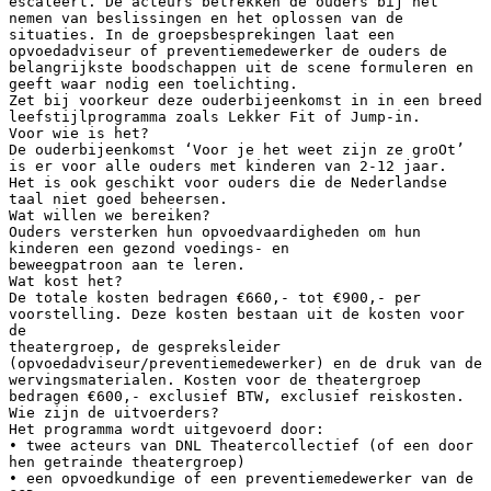
escaleert. De acteurs betrekken de ouders bij het
nemen van beslissingen en het oplossen van de
situaties. In de groepsbesprekingen laat een
opvoedadviseur of preventiemedewerker de ouders de
belangrijkste boodschappen uit de scene formuleren en
geeft waar nodig een toelichting.
Zet bij voorkeur deze ouderbijeenkomst in in een breed
leefstijlprogramma zoals Lekker Fit of Jump-in.
Voor wie is het?
De ouderbijeenkomst ‘Voor je het weet zijn ze groOt’
is er voor alle ouders met kinderen van 2-12 jaar.
Het is ook geschikt voor ouders die de Nederlandse
taal niet goed beheersen.
Wat willen we bereiken?
Ouders versterken hun opvoedvaardigheden om hun
kinderen een gezond voedings- en
beweegpatroon aan te leren.
Wat kost het?
De totale kosten bedragen €660,- tot €900,- per
voorstelling. Deze kosten bestaan uit de kosten voor
de
theatergroep, de gespreksleider
(opvoedadviseur/preventiemedewerker) en de druk van de
wervingsmaterialen. Kosten voor de theatergroep
bedragen €600,- exclusief BTW, exclusief reiskosten.
Wie zijn de uitvoerders?
Het programma wordt uitgevoerd door:
• twee acteurs van DNL Theatercollectief (of een door
hen getrainde theatergroep)
• een opvoedkundige of een preventiemedewerker van de