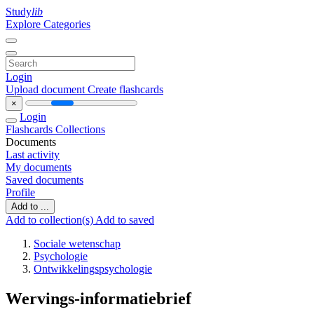
Study
lib
Explore Categories
Login
Upload document
Create flashcards
×
Login
Flashcards
Collections
Documents
Last activity
My documents
Saved documents
Profile
Add to ...
Add to collection(s)
Add to saved
Sociale wetenschap
Psychologie
Ontwikkelingspsychologie
Wervings-informatiebrief