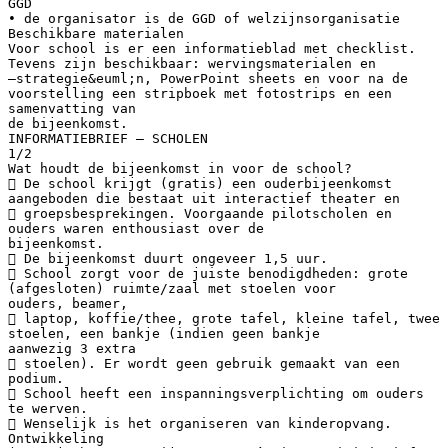
GGD
• de organisator is de GGD of welzijnsorganisatie
Beschikbare materialen
Voor school is er een informatieblad met checklist.
Tevens zijn beschikbaar: wervingsmaterialen en
–strategie&euml;n, PowerPoint sheets en voor na de
voorstelling een stripboek met fotostrips en een
samenvatting van
de bijeenkomst.
INFORMATIEBRIEF – SCHOLEN
1/2
Wat houdt de bijeenkomst in voor de school?
 De school krijgt (gratis) een ouderbijeenkomst
aangeboden die bestaat uit interactief theater en
 groepsbesprekingen. Voorgaande pilotscholen en
ouders waren enthousiast over de
bijeenkomst.
 De bijeenkomst duurt ongeveer 1,5 uur.
 School zorgt voor de juiste benodigdheden: grote
(afgesloten) ruimte/zaal met stoelen voor
ouders, beamer,
 laptop, koffie/thee, grote tafel, kleine tafel, twee
stoelen, een bankje (indien geen bankje
aanwezig 3 extra
 stoelen). Er wordt geen gebruik gemaakt van een
podium.
 School heeft een inspanningsverplichting om ouders
te werven.
 Wenselijk is het organiseren van kinderopvang.
Ontwikkeling