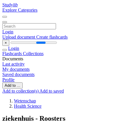
Study
lib
Explore Categories
Login
Upload document
Create flashcards
×
Login
Flashcards
Collections
Documents
Last activity
My documents
Saved documents
Profile
Add to ...
Add to collection(s)
Add to saved
Wetenschap
Health Science
ziekenhuis - Roosters