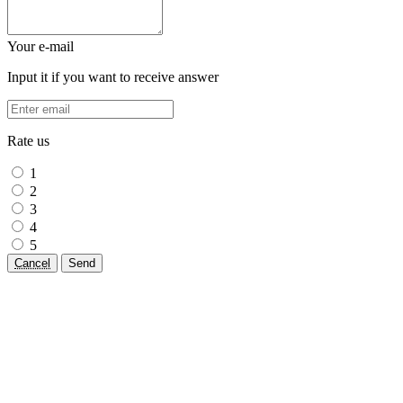
Your e-mail
Input it if you want to receive answer
Rate us
1
2
3
4
5
Cancel
Send