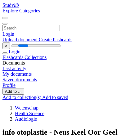
Study
lib
Explore Categories
Login
Upload document
Create flashcards
×
Login
Flashcards
Collections
Documents
Last activity
My documents
Saved documents
Profile
Add to ...
Add to collection(s)
Add to saved
Wetenschap
Health Science
Audiologie
info otoplastie - Neus Keel Oor Geel