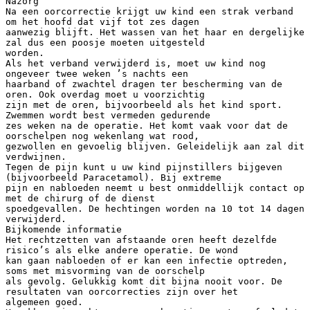
Nazorg
Na een oorcorrectie krijgt uw kind een strak verband
om het hoofd dat vijf tot zes dagen
aanwezig blijft. Het wassen van het haar en dergelijke
zal dus een poosje moeten uitgesteld
worden.
Als het verband verwijderd is, moet uw kind nog
ongeveer twee weken ’s nachts een
haarband of zwachtel dragen ter bescherming van de
oren. Ook overdag moet u voorzichtig
zijn met de oren, bijvoorbeeld als het kind sport.
Zwemmen wordt best vermeden gedurende
zes weken na de operatie. Het komt vaak voor dat de
oorschelpen nog wekenlang wat rood,
gezwollen en gevoelig blijven. Geleidelijk aan zal dit
verdwijnen.
Tegen de pijn kunt u uw kind pijnstillers bijgeven
(bijvoorbeeld Paracetamol). Bij extreme
pijn en nabloeden neemt u best onmiddellijk contact op
met de chirurg of de dienst
spoedgevallen. De hechtingen worden na 10 tot 14 dagen
verwijderd.
Bijkomende informatie
Het rechtzetten van afstaande oren heeft dezelfde
risico’s als elke andere operatie. De wond
kan gaan nabloeden of er kan een infectie optreden,
soms met misvorming van de oorschelp
als gevolg. Gelukkig komt dit bijna nooit voor. De
resultaten van oorcorrecties zijn over het
algemeen goed.