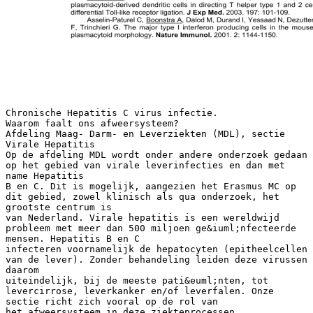
Chronische Hepatitis C virus infectie.
Waarom faalt ons afweersysteem?
Afdeling Maag- Darm- en Leverziekten (MDL), sectie
Virale Hepatitis
Op de afdeling MDL wordt onder andere onderzoek gedaan
op het gebied van virale leverinfecties en dan met
name Hepatitis
B en C. Dit is mogelijk, aangezien het Erasmus MC op
dit gebied, zowel klinisch als qua onderzoek, het
grootste centrum is
van Nederland. Virale hepatitis is een wereldwijd
probleem met meer dan 500 miljoen ge&iuml;nfecteerde
mensen. Hepatitis B en C
infecteren voornamelijk de hepatocyten (epitheelcellen
van de lever). Zonder behandeling leiden deze virussen
daarom
uiteindelijk, bij de meeste pati&euml;nten, tot
levercirrose, leverkanker en/of leverfalen. Onze
sectie richt zich vooral op de rol van
het afweersysteem in deze ziekteprocessen.