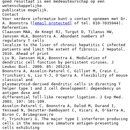
goed resultaat is een medeauteurschap op een
wetenschappelijke
publicatie mogelijk.
Contact
Voor verdere informatie kunt u contact opnemen met Dr.
A. Boonstra (
[email protected]
of tel. 010-7035944).
Referenties
Claassen MAA, de Knegt RJ, Turgut D, Tilanus HW,
Janssen HLA, Boonstra A. Abundant numbers of
regulatory T cells
localize to the liver of chronic hepatitis C infected
patients and limit the extent of fibrosis. J Hepatol.
2010. Ahead of print
Liu B, Janssen HLA, Boonstra A. Modulation of
dendritic cell function by persistent viruses. J
Leukoc Biol. 2009. 85: 205214.
Boonstra A, Asselin-Paturel C, Gilliet M, Crain C,
Trinchieri G, Liu Y-J, O'Garra A. Flexibility of mouse
classical and
plasmacytoid-derived dendritic cells in directing T
helper type 1 and 2 cell development: dependency on
antigen dose and
differential Toll-like receptor ligation. J Exp Med.
2003. 197: 101-109.
Asselin-Paturel C, Boonstra A, Dalod M, Durand I,
Yessaad N, Dezutter-Dambuyant C, Vicari A, O'Garra A,
Biron C, Bri&egrave;re
F, Trinchieri G. The major type I interferon producing
cells in the mouse are immature antigen-presenting
cells exhibiting