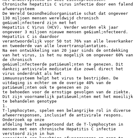
Chronische hepatitis C virus infectie door een falend
afweersysteem
De Wereld Gezondheidsorganisatie schat dat ongeveer
130 miljoen mensen wereldwijd chronisch
ge&iuml;nfecteerd zijn met het
Hepatitis C Virus (HCV). Verder worden elk jaar
ongeveer 3 miljoen nieuwe mensen ge&iuml;nfecteerd.
Hepatitis C is daardoor
verantwoordelijk voor 50 tot 76% van alle leverkanker
en tweederde van alle levertransplantaties.
Na een ontwikkeling van 20 jaar sinds de ontdekking
van het virus, is het nu mogelijk om ongeveer 60% van
de chronisch
ge&iuml;nfecteerde pati&euml;nten te genezen. Dit
dankzij antivirale medicatie die zowel direct het
virus onderdrukt als het
immuunsysteem helpt het virus te bestrijden. De
uitdaging is echter om de overige 40% van de
pati&euml;nten ook te genezen en zo
te behoeden voor de ernstige gevolgen van de ziekte.
Dit zijn voornamelijk pati&euml;nten met het moeilijk
te behandelen genotype
1.
T-lymphocyten, spelen een belangrijke rol in diverse
afweerresponsen, inclusief de antivirale respons.
Onderzoek op onze
afdeling heeft aangetoond dat de T-lymphocyten in
mensen met een chronische Hepatitis C infectie
verstoord zijn in hun