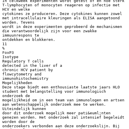
In celkweek experimenten wordt getest of en hoe sterk
T-lymphocyten of monocyten reageren op infectie met
HCV en welke
cytokines ze produceren. Deze cytokines kunnen zowel
met intracellulaire kleuringen als ELISA aangetoond
worden. Tevens
wordt in deze experimenten geprobeerd de mechanismen
die verantwoordelijk zijn voor een zwakke
immuunrespons te
ontdekken en blokkeren.
11
%
FoxP3
Isotype
Regulatory T cells
detected in the liver of a
chronic HCV patient by
flowcytometry and
immunohistochemistry
Mogelijkheden
Deze stage biedt een enthousiaste laatste jaars HLO
student met belangstelling voor immunologisch
onderzoek de
mogelijkheid om in een team van immunologen en artsen
aan wetenschappelijk onderzoek mee te werken.
Uiteindelijk kunnen
door dit onderzoek mogelijk meer pati&euml;nten
genezen worden. Het onderzoek zal intensief begeleidt
worden door de
onderzoekers verbonden aan deze onderzoekslijn. Bij