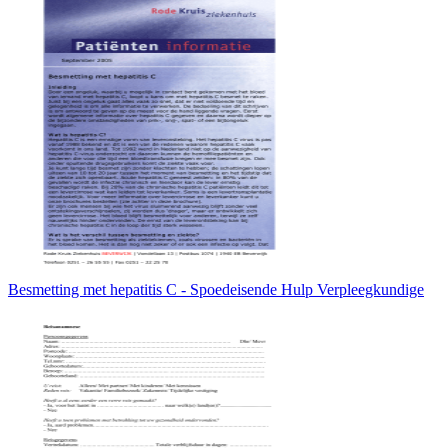
Besmetting met hepatitis C - Spoedeisende Hulp Verpleegkundige