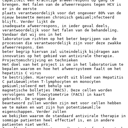
capaciteit een krachtige afweerrespons op gang te
brengen. Het falen van de afweerrespons tegen HCV is
er in de eerste
plaats verantwoordelijk voor dat ongeveer 80% van de
nieuw besmette mensen chronisch ge&iuml;nfecteerd
blijft. Verder lijkt de
inadequate afweerrespons, in ieder geval deels,
verantwoordelijk voor het falen van de behandeling.
Vandaar dat wij ons in het
laboratorium richten op het beter begrijpen van de
processen die verantwoordelijk zijn voor deze zwakke
afweerrespons. Een
beter begrip hiervan zal uiteindelijk bijdragen aan
innovaties op het gebied van antivirale therapie.
Projectomschrijving en technieken
Het doel van het project is om in het laboratorium te
bepalen waarom en hoe het afweersysteem faalt om het
hepatitis C virus
te bestrijden. Hiervoor wordt uit bloed van Hepatitis
C pati&euml;nten T-lymphocyten en monocyten
ge&iuml;soleerd met behulp van
magnetische bolletjes (MACS). Deze cellen worden
vervolgens met flowcytometrie (FACS) in kaart
gebracht. De vragen die
beantwoord zullen worden zijn met voor cellen hebben
we te maken en wat zijn hun potenti&euml;le
eigenschappen. Verder zullen
we bekijken waarom de standaard antivirale therapie in
sommige patienten heel effectief is, en in andere
patienten niet werkt.