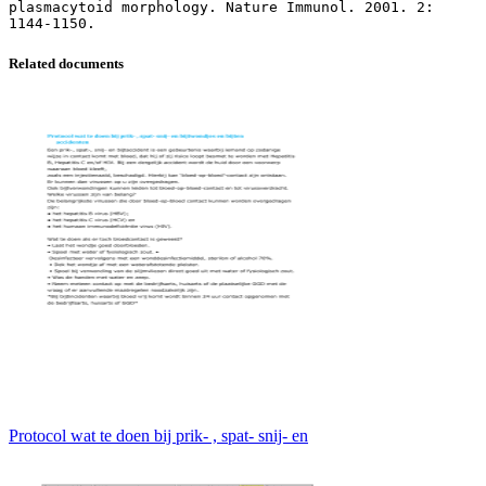
plasmacytoid morphology. Nature Immunol. 2001. 2:
Related documents
Protocol wat te doen bij prik- , spat- snij- en