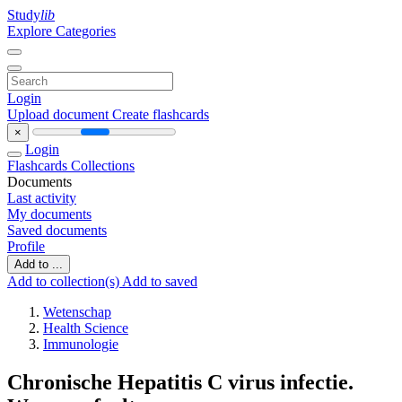
Study
lib
Explore Categories
Login
Upload document
Create flashcards
×
Login
Flashcards
Collections
Documents
Last activity
My documents
Saved documents
Profile
Add to ...
Add to collection(s)
Add to saved
Wetenschap
Health Science
Immunologie
Chronische Hepatitis C virus infectie.