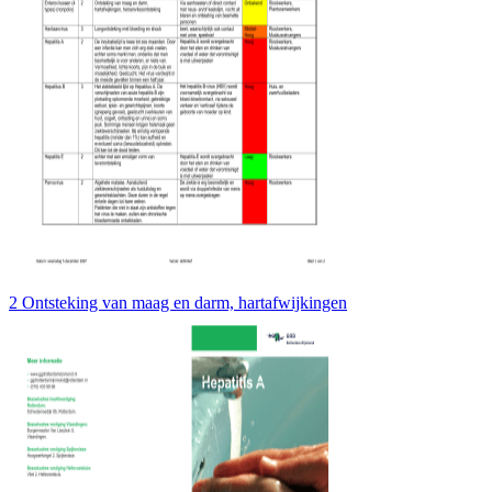
2 Ontsteking van maag en darm, hartafwijkingen