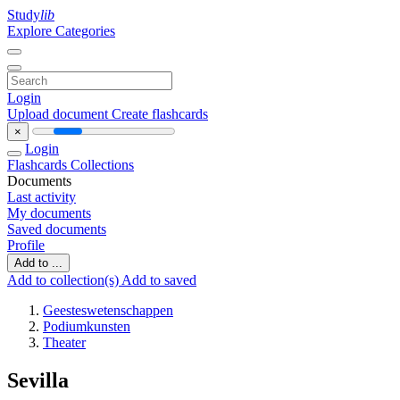
Study
lib
Explore Categories
Login
Upload document
Create flashcards
×
Login
Flashcards
Collections
Documents
Last activity
My documents
Saved documents
Profile
Add to ...
Add to collection(s)
Add to saved
Geesteswetenschappen
Podiumkunsten
Theater
Sevilla