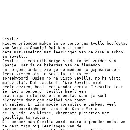
Sevilla
Nieuwe vrienden maken in de temperamentvolle hoofdstad
van Andalusi&euml;? Dat kan tijdens
deze uitwisseling met leerlingen van de ATENEA school
in Sevilla.
Sevilla is een uitbundige stad, in het zuiden van
Spanje. Het is de bakermat van de flamenco
en nergens anders zie je de mensen zo gepassioneerd
feest vieren als in Sevilla. Er is een
spreekwoord “Quien no ha visto Sevilla, no ha visto
maravilla”. Dat betekent: “Wie Sevilla niet
heeft gezien, heeft een wonder gemist.” Sevilla laat
je niet onberoerd! Sevilla heeft een
prachtige historische binnenstad waar je kunt
slenteren door een doolhof van nauwe
straatjes. Er zijn mooie romantische parken, veel
bezienswaardigheden –zoals de Santa Maria
de la Sede- en kleine, charmante pleintjes met
gezellige terrassen.
Dit bezoek aan Sevilla wordt extra bijzonder omdat we
te gast zijn bij leerlingen van de