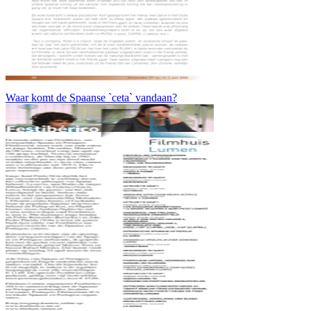
Waar komt de Spaanse `ceta` vandaan?