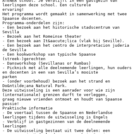
ATENEA school. Je verblijft in een gastgezin van
leerlingen deze school. Een culturele
ervaring!
Het programma wordt gemaakt in samenwerking met twee
Spaanse docenten.
Programma-onderdelen zijn:
- Een bezoek aan het historische stadscentrum van
Sevilla
- Bezoek aan het Romeinse theater
- Een bezoek aan It&aacute;lica (vlak bij Seville).
- Een bezoek aan het centro de interpretacion juderia
de Sevilla
- Een kookworkshop van typische Spaanse
(streek-)gerechten
- Dansworkshop (Sevillanas or Rumbas)
- Picknick met alle deelnemende leerlingen, hun ouders
en docenten in een van Sevilla’s mooiste
parken
- (onder voorbehoud) bezoek aan het strand en
Do&ntilde;ana Natural Park.
Deze uitwisseling is een aanrader voor wie zijn
(internationale) grenzen durft te verleggen,
graag nieuwe vrienden ontmoet en houdt van Spaanse
passie!
Praktische informatie
- De voertaal tussen de Spaanse en Nederlandse
leerlingen tijdens de uitwisseling is Engels
- Verblijf in gastgezinnen van de deelnemende
leerlingen
- De uitwisseling bestaat uit twee delen: een