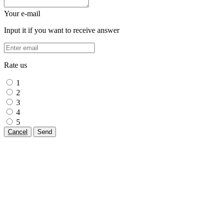
Your e-mail
Input it if you want to receive answer
Rate us
1
2
3
4
5
Cancel
Send