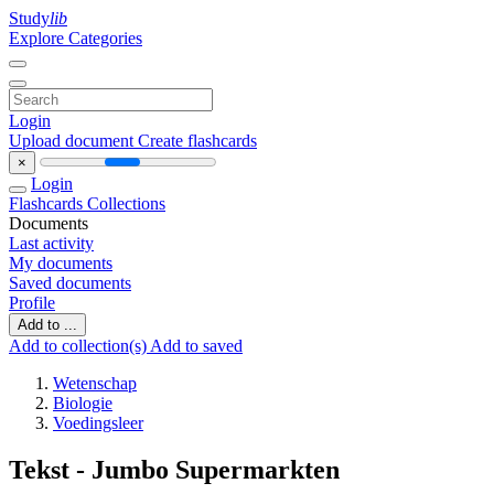
Study
lib
Explore Categories
Login
Upload document
Create flashcards
×
Login
Flashcards
Collections
Documents
Last activity
My documents
Saved documents
Profile
Add to ...
Add to collection(s)
Add to saved
Wetenschap
Biologie
Voedingsleer
Tekst - Jumbo Supermarkten