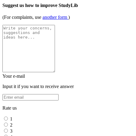
Suggest us how to improve StudyLib
(For complaints, use
another form
)
Your e-mail
Input it if you want to receive answer
Rate us
1
2
3