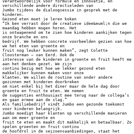
verantwoordelijk voor formule en innovatie, en
verschillende andere directieleden van
Jumbo tijdens de dialoogsessie in gesprek met de
kinderen.
Gezond eten moet je leren koken
“Ik ben verrast door de creatieve idee&euml;n die we
maandag hebben mogen horen. Het
is ontwapenend om te zien hoe kinderen aankijken tegen
onze branche en ons
bedrijf. We hebben concrete voorbeelden gezien van hoe
we het eten van groente en
fruit nog leuker kunnen maken”, zegt Colette
Cloosterman – van Eerd. Ook de
interesse van de kinderen in groente en fruit heeft me
aan het denken gezet. We zijn
continu bezig met hoe we lekker gezond eten
makkelijker kunnen maken voor onze
klanten. We willen de routine van onder andere
gezinnen met kinderen doorbreken
om niet enkel bij het diner maar de hele dag door
groente en fruit te eten. We nemen
de suggesties enthousiast mee terug naar de collega’s
en gaan ermee aan de slag.”
Als familiebedrijf vindt Jumbo een gezonde toekomst
voor kinderen belangrijk.
Jumbo moedigt haar klanten op verschillende manieren
aan om meer groente en
fruit te eten en maakt dit makkelijk en betaalbaar. Zo
spelen groenten en fruit continu
de hoofdrol in de seizoensaanbiedingen, staat het