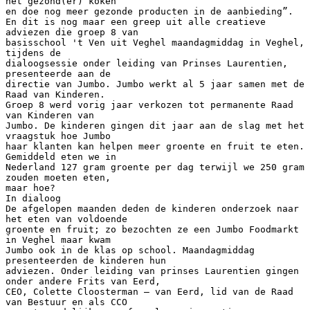
het gezond(er) koken
en doe nog meer gezonde producten in de aanbieding”.
En dit is nog maar een greep uit alle creatieve
adviezen die groep 8 van
basisschool 't Ven uit Veghel maandagmiddag in Veghel,
tijdens de
dialoogsessie onder leiding van Prinses Laurentien,
presenteerde aan de
directie van Jumbo. Jumbo werkt al 5 jaar samen met de
Raad van Kinderen.
Groep 8 werd vorig jaar verkozen tot permanente Raad
van Kinderen van
Jumbo. De kinderen gingen dit jaar aan de slag met het
vraagstuk hoe Jumbo
haar klanten kan helpen meer groente en fruit te eten.
Gemiddeld eten we in
Nederland 127 gram groente per dag terwijl we 250 gram
zouden moeten eten,
maar hoe?
In dialoog
De afgelopen maanden deden de kinderen onderzoek naar
het eten van voldoende
groente en fruit; zo bezochten ze een Jumbo Foodmarkt
in Veghel maar kwam
Jumbo ook in de klas op school. Maandagmiddag
presenteerden de kinderen hun
adviezen. Onder leiding van prinses Laurentien gingen
onder andere Frits van Eerd,
CEO, Colette Cloosterman – van Eerd, lid van de Raad
van Bestuur en als CCO