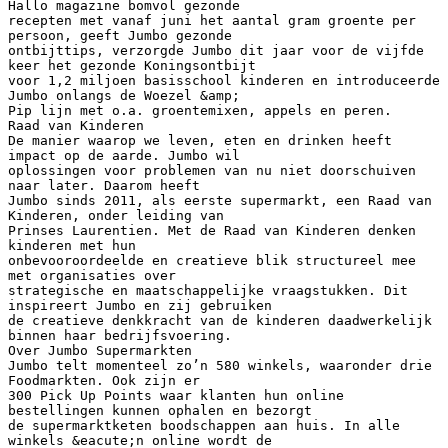
Hallo magazine bomvol gezonde
recepten met vanaf juni het aantal gram groente per
persoon, geeft Jumbo gezonde
ontbijttips, verzorgde Jumbo dit jaar voor de vijfde
keer het gezonde Koningsontbijt
voor 1,2 miljoen basisschool kinderen en introduceerde
Jumbo onlangs de Woezel &amp;
Pip lijn met o.a. groentemixen, appels en peren.
Raad van Kinderen
De manier waarop we leven, eten en drinken heeft
impact op de aarde. Jumbo wil
oplossingen voor problemen van nu niet doorschuiven
naar later. Daarom heeft
Jumbo sinds 2011, als eerste supermarkt, een Raad van
Kinderen, onder leiding van
Prinses Laurentien. Met de Raad van Kinderen denken
kinderen met hun
onbevooroordeelde en creatieve blik structureel mee
met organisaties over
strategische en maatschappelijke vraagstukken. Dit
inspireert Jumbo en zij gebruiken
de creatieve denkkracht van de kinderen daadwerkelijk
binnen haar bedrijfsvoering.
Over Jumbo Supermarkten
Jumbo telt momenteel zo’n 580 winkels, waaronder drie
Foodmarkten. Ook zijn er
300 Pick Up Points waar klanten hun online
bestellingen kunnen ophalen en bezorgt
de supermarktketen boodschappen aan huis. In alle
winkels &eacute;n online wordt de