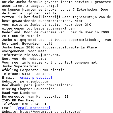
unieke Jumbo formule gevoerd (beste service + grootste
assortiment x laagste prijs)
en kunnen klanten vertrouwen op de 7 Zekerheden. Door
de klant altijd centraal te
zetten, is het familiebedrijf &eacute;&eacute;n van de
best gewaardeerde supermarktketens. Niet
voor niets is Jumbo al zestien keer door GfK
uitgeroepen tot beste supermarkt van
Nederland. Door de overname van Super de Boer in 2009
en C1000 in 2012 is
Jumbo uitgegroeid tot het tweede supermarktbedrijf van
het land. Bovendien heeft
Jumbo begin 2016 de foodserviceformule La Place
overgenomen. Voor meer
informatie zie www.jumbo.com.
Noot voor de redactie:
Voor meer informatie kunt u contact opnemen met:
Jumbo Supermarkten
Afdeling Corporate Communicatie
Telefoon: 0413 – 38 48 00
E-mail:
[email protected]
Website: pers.jumbo.com
Beeldbank: pers.jumbo.com/beeldbank
Missing Chapter Foundation
Raad van Kinderen
Burgemeester van Karnebeeklaan 10
2585 BB Den Haag
Telefoon: 070 - 345 5106
Email:
[email protected]
Website: http://www.missingchapter.org/