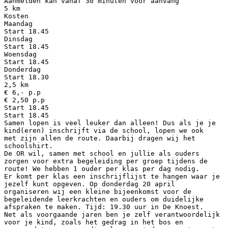
Aanmelden kan vanaf 30 minuten voor aanvang
5 km
Kosten
Maandag
Start 18.45
Dinsdag
Start 18.45
Woensdag
Start 18.45
Donderdag
Start 18.30
2,5 km
€ 6,- p.p
€ 2,50 p.p
Start 18.45
Start 18.45
Samen lopen is veel leuker dan alleen! Dus als je je
kind(eren) inschrijft via de school, lopen we ook
met zijn allen de route. Daarbij dragen wij het
schoolshirt.
De OR wil, samen met school en jullie als ouders
zorgen voor extra begeleiding per groep tijdens de
route! We hebben 1 ouder per klas per dag nodig.
Er komt per klas een inschrijflijst te hangen waar je
jezelf kunt opgeven. Op donderdag 20 april
organiseren wij een kleine bijeenkomst voor de
begeleidende leerkrachten en ouders om duidelijke
afspraken te maken. Tijd: 19.30 uur in De Knoest.
Net als voorgaande jaren ben je zelf verantwoordelijk
voor je kind, zoals het gedrag in het bos en