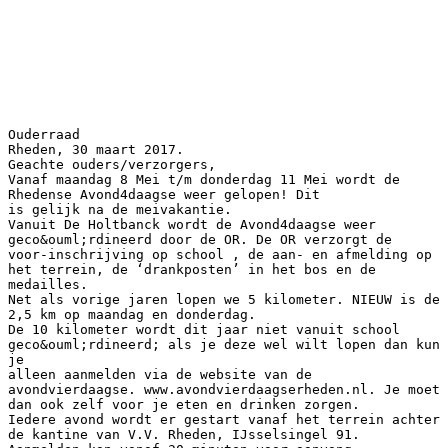
Ouderraad
Rheden, 30 maart 2017.
Geachte ouders/verzorgers,
Vanaf maandag 8 Mei t/m donderdag 11 Mei wordt de
Rhedense Avond4daagse weer gelopen! Dit
is gelijk na de meivakantie.
Vanuit De Holtbanck wordt de Avond4daagse weer
geco&ouml;rdineerd door de OR. De OR verzorgt de
voor-inschrijving op school , de aan- en afmelding op
het terrein, de ‘drankposten’ in het bos en de
medailles.
Net als vorige jaren lopen we 5 kilometer. NIEUW is de
2,5 km op maandag en donderdag.
De 10 kilometer wordt dit jaar niet vanuit school
geco&ouml;rdineerd; als je deze wel wilt lopen dan kun
je
alleen aanmelden via de website van de
avondvierdaagse. www.avondvierdaagserheden.nl. Je moet
dan ook zelf voor je eten en drinken zorgen.
Iedere avond wordt er gestart vanaf het terrein achter
de kantine van V.V. Rheden, IJsselsingel 91.