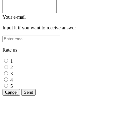
Your e-mail
Input it if you want to receive answer
Rate us
1
2
3
4
5
Cancel
Send