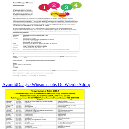
Avond4Daagse Winsum - obs De Wierde Adorp