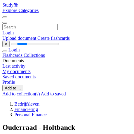
Study
lib
Explore Categories
Login
Upload document
Create flashcards
×
Login
Flashcards
Collections
Documents
Last activity
My documents
Saved documents
Profile
Add to ...
Add to collection(s)
Add to saved
Bedrijfsleven
Financiering
Personal Finance
Ouderraad - Holtbanck