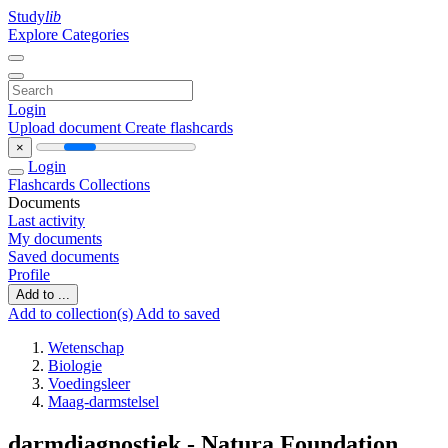
Study
lib
Explore Categories
Login
Upload document
Create flashcards
×
Login
Flashcards
Collections
Documents
Last activity
My documents
Saved documents
Profile
Add to ...
Add to collection(s)
Add to saved
Wetenschap
Biologie
Voedingsleer
Maag-darmstelsel
darmdiagnostiek - Natura Foundation