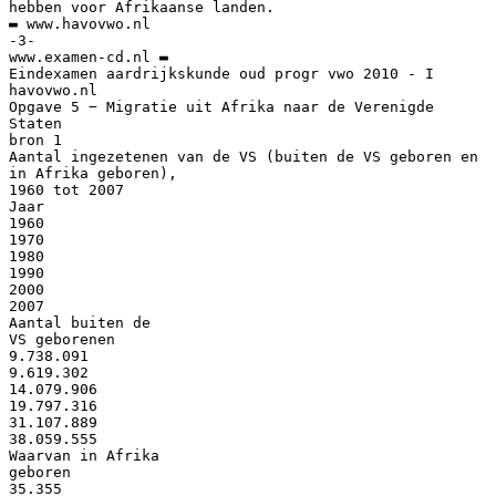
hebben voor Afrikaanse landen.
▬ www.havovwo.nl
-3-
www.examen-cd.nl ▬
Eindexamen aardrijkskunde oud progr vwo 2010 - I
havovwo.nl
Opgave 5 − Migratie uit Afrika naar de Verenigde
Staten
bron 1
Aantal ingezetenen van de VS (buiten de VS geboren en
in Afrika geboren),
1960 tot 2007
Jaar
1960
1970
1980
1990
2000
2007
Aantal buiten de
VS geborenen
9.738.091
9.619.302
14.079.906
19.797.316
31.107.889
38.059.555
Waarvan in Afrika
geboren
35.355