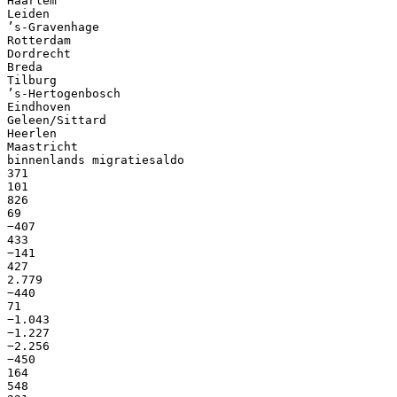
Haarlem
Leiden
’s-Gravenhage
Rotterdam
Dordrecht
Breda
Tilburg
’s-Hertogenbosch
Eindhoven
Geleen/Sittard
Heerlen
Maastricht
binnenlands migratiesaldo
371
101
826
69
−407
433
−141
427
2.779
−440
71
−1.043
−1.227
−2.256
−450
164
548