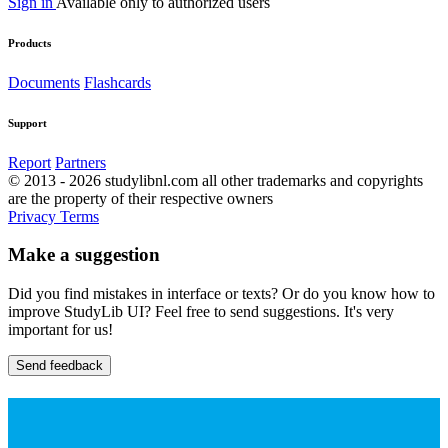
Sign in
Available only to authorized users
Products
Documents
Flashcards
Support
Report
Partners
© 2013 - 2026 studylibnl.com all other trademarks and copyrights
are the property of their respective owners
Privacy
Terms
Make a suggestion
Did you find mistakes in interface or texts? Or do you know how to
improve StudyLib UI? Feel free to send suggestions. It's very
important for us!
Send feedback