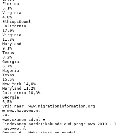
Florida
5,1%
Virginia
4,0%
Ethiopi&euml;
California
17,0%
Virginia
11,3%
Maryland
9,1%
Texas
8,2%
Georgia
6,7%
Nigeria
Texas
15,5%
New York 14,0%
Maryland 11,2%
California 10,3%
Georgia
6,5%
vrij naar: www.migrationinformation.org
▬ www.havovwo.nl
-4-
www.examen-cd.nl ▬
Eindexamen aardrijkskunde oud progr vwo 2010 - I
havovwo.nl
Opgave 6 − Mobiliteit en pendel