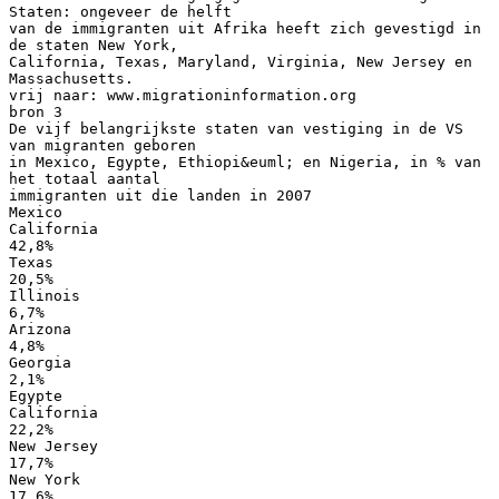
Staten: ongeveer de helft
van de immigranten uit Afrika heeft zich gevestigd in
de staten New York,
California, Texas, Maryland, Virginia, New Jersey en
Massachusetts.
vrij naar: www.migrationinformation.org
bron 3
De vijf belangrijkste staten van vestiging in de VS
van migranten geboren
in Mexico, Egypte, Ethiopi&euml; en Nigeria, in % van
het totaal aantal
immigranten uit die landen in 2007
Mexico
California
42,8%
Texas
20,5%
Illinois
6,7%
Arizona
4,8%
Georgia
2,1%
Egypte
California
22,2%
New Jersey
17,7%
New York
17,6%