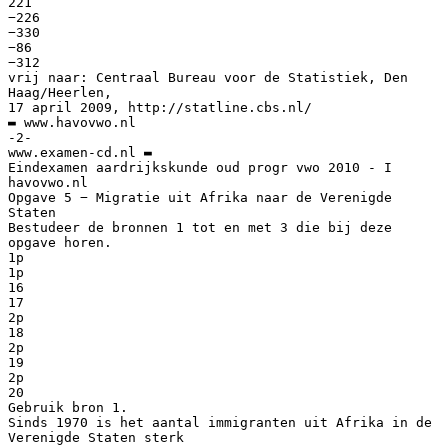
221
−226
−330
−86
−312
vrij naar: Centraal Bureau voor de Statistiek, Den
Haag/Heerlen,
17 april 2009, http://statline.cbs.nl/
▬ www.havovwo.nl
-2-
www.examen-cd.nl ▬
Eindexamen aardrijkskunde oud progr vwo 2010 - I
havovwo.nl
Opgave 5 − Migratie uit Afrika naar de Verenigde
Staten
Bestudeer de bronnen 1 tot en met 3 die bij deze
opgave horen.
1p
1p
16
17
2p
18
2p
19
2p
20
Gebruik bron 1.
Sinds 1970 is het aantal immigranten uit Afrika in de
Verenigde Staten sterk