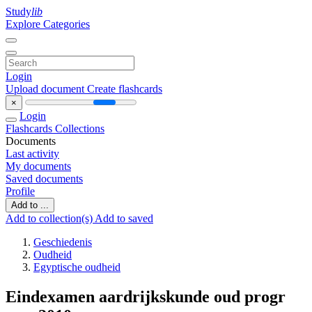
Study
lib
Explore Categories
Login
Upload document
Create flashcards
×
Login
Flashcards
Collections
Documents
Last activity
My documents
Saved documents
Profile
Add to ...
Add to collection(s)
Add to saved
Geschiedenis
Oudheid
Egyptische oudheid
Eindexamen aardrijkskunde oud progr