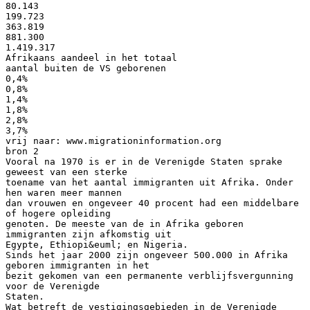
80.143
199.723
363.819
881.300
1.419.317
Afrikaans aandeel in het totaal
aantal buiten de VS geborenen
0,4%
0,8%
1,4%
1,8%
2,8%
3,7%
vrij naar: www.migrationinformation.org
bron 2
Vooral na 1970 is er in de Verenigde Staten sprake
geweest van een sterke
toename van het aantal immigranten uit Afrika. Onder
hen waren meer mannen
dan vrouwen en ongeveer 40 procent had een middelbare
of hogere opleiding
genoten. De meeste van de in Afrika geboren
immigranten zijn afkomstig uit
Egypte, Ethiopi&euml; en Nigeria.
Sinds het jaar 2000 zijn ongeveer 500.000 in Afrika
geboren immigranten in het
bezit gekomen van een permanente verblijfsvergunning
voor de Verenigde
Staten.
Wat betreft de vestigingsgebieden in de Verenigde