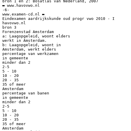
bron 1 en 2: Bosatlas van Nederland, 2007
▬ www.havovwo.nl
-6-
www.examen-cd.nl ▬
Eindexamen aardrijkskunde oud progr vwo 2010 - I
havovwo.nl
bron 3
Forenzenstad Amsterdam
a: Laagopgeleid, woont elders
werkt in Amsterdam.
b: Laagopgeleid, woont in
Amsterdam, werkt elders
percentage van werkzamen
in gemeente
minder dan 2
2-5
5 - 10
10 - 20
20 - 35
35 of meer
Amsterdam
percentage van banen
in gemeente
minder dan 2
2-5
5 - 10
10 - 20
20 - 35
35 of meer
Amsterdam