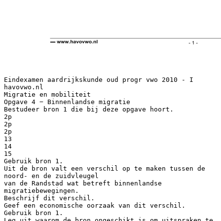
Eindexamen aardrijkskunde oud progr vwo 2010 - I
havovwo.nl
Migratie en mobiliteit
Opgave 4 − Binnenlandse migratie
Bestudeer bron 1 die bij deze opgave hoort.
2p
2p
2p
13
14
15
Gebruik bron 1.
Uit de bron valt een verschil op te maken tussen de
noord- en de zuidvleugel
van de Randstad wat betreft binnenlandse
migratiebewegingen.
Beschrijf dit verschil.
Geef een economische oorzaak van dit verschil.
Gebruik bron 1.
Leg uit waarom de bron ongeschikt is om uitspraken te