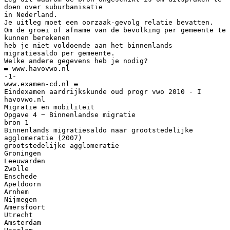
doen over suburbanisatie
in Nederland.
Je uitleg moet een oorzaak-gevolg relatie bevatten.
Om de groei of afname van de bevolking per gemeente te
kunnen berekenen
heb je niet voldoende aan het binnenlands
migratiesaldo per gemeente.
Welke andere gegevens heb je nodig?
▬ www.havovwo.nl
-1-
www.examen-cd.nl ▬
Eindexamen aardrijkskunde oud progr vwo 2010 - I
havovwo.nl
Migratie en mobiliteit
Opgave 4 − Binnenlandse migratie
bron 1
Binnenlands migratiesaldo naar grootstedelijke
agglomeratie (2007)
grootstedelijke agglomeratie
Groningen
Leeuwarden
Zwolle
Enschede
Apeldoorn
Arnhem
Nijmegen
Amersfoort
Utrecht
Amsterdam