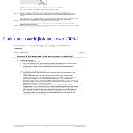
Eindexamen aardrijkskunde vwo 2006-I