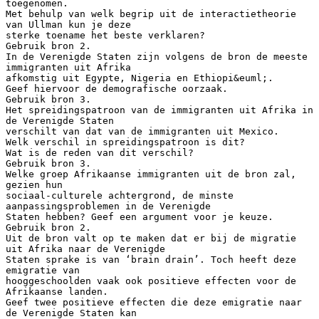
toegenomen.
Met behulp van welk begrip uit de interactietheorie
van Ullman kun je deze
sterke toename het beste verklaren?
Gebruik bron 2.
In de Verenigde Staten zijn volgens de bron de meeste
immigranten uit Afrika
afkomstig uit Egypte, Nigeria en Ethiopi&euml;.
Geef hiervoor de demografische oorzaak.
Gebruik bron 3.
Het spreidingspatroon van de immigranten uit Afrika in
de Verenigde Staten
verschilt van dat van de immigranten uit Mexico.
Welk verschil in spreidingspatroon is dit?
Wat is de reden van dit verschil?
Gebruik bron 3.
Welke groep Afrikaanse immigranten uit de bron zal,
gezien hun
sociaal-culturele achtergrond, de minste
aanpassingsproblemen in de Verenigde
Staten hebben? Geef een argument voor je keuze.
Gebruik bron 2.
Uit de bron valt op te maken dat er bij de migratie
uit Afrika naar de Verenigde
Staten sprake is van ‘brain drain’. Toch heeft deze
emigratie van
hooggeschoolden vaak ook positieve effecten voor de
Afrikaanse landen.
Geef twee positieve effecten die deze emigratie naar
de Verenigde Staten kan