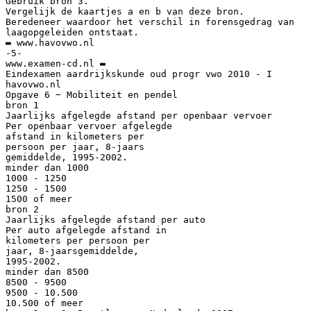
Gebruik bron 3.
Vergelijk de kaartjes a en b van deze bron.
Beredeneer waardoor het verschil in forensgedrag van
laagopgeleiden ontstaat.
▬ www.havovwo.nl
-5-
www.examen-cd.nl ▬
Eindexamen aardrijkskunde oud progr vwo 2010 - I
havovwo.nl
Opgave 6 − Mobiliteit en pendel
bron 1
Jaarlijks afgelegde afstand per openbaar vervoer
Per openbaar vervoer afgelegde
afstand in kilometers per
persoon per jaar, 8-jaars
gemiddelde, 1995-2002.
minder dan 1000
1000 - 1250
1250 - 1500
1500 of meer
bron 2
Jaarlijks afgelegde afstand per auto
Per auto afgelegde afstand in
kilometers per persoon per
jaar, 8-jaarsgemiddelde,
1995-2002.
minder dan 8500
8500 - 9500
9500 - 10.500
10.500 of meer