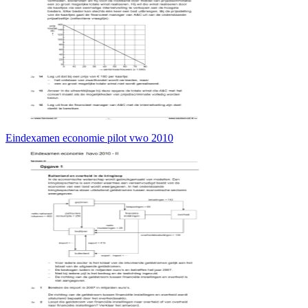
Eindexamen economie pilot vwo 2010